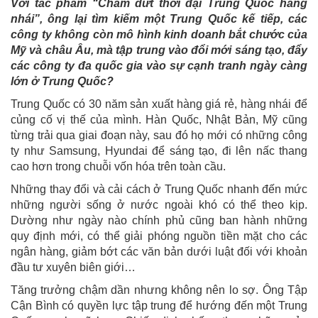
Với tác phẩm “Chấm dứt thời đại Trung Quốc hàng
nhái”, ông lại tìm kiếm một Trung Quốc kế tiếp, các
công ty không còn mô hình kinh doanh bắt chước của
Mỹ và châu Âu, mà tập trung vào đổi mới sáng tạo, đẩy
các công ty đa quốc gia vào sự cạnh tranh ngày càng
lớn ở Trung Quốc?
Trung Quốc có 30 năm sản xuất hàng giá rẻ, hàng nhái để
củng cố vị thế của mình. Hàn Quốc, Nhật Bản, Mỹ cũng
từng trải qua giai đoạn này, sau đó họ mới có những công
ty như Samsung, Hyundai để sáng tạo, đi lên nấc thang
cao hơn trong chuỗi vốn hóa trên toàn cầu.
Những thay đổi và cải cách ở Trung Quốc nhanh đến mức
những người sống ở nước ngoài khó có thể theo kịp.
Dường như ngày nào chính phủ cũng ban hành những
quy định mới, có thể giải phóng nguồn tiền mặt cho các
ngân hàng, giảm bớt các văn bản dưới luật đối với khoản
đầu tư xuyên biên giới…
Tăng trưởng chậm dần nhưng không nên lo sợ. Ông Tập
Cận Bình có quyền lực tập trung để hướng đến một Trung