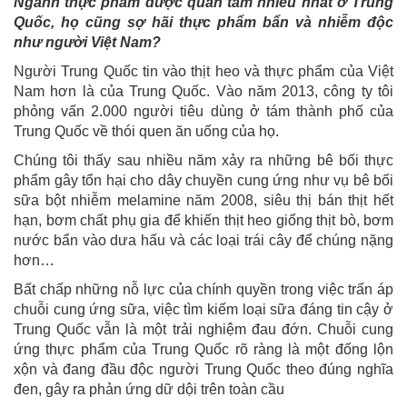
Ngành thực phẩm được quan tâm nhiều nhất ở Trung
Quốc, họ cũng sợ hãi thực phẩm bẩn và nhiễm độc
như người Việt Nam?
Người Trung Quốc tin vào thịt heo và thực phẩm của Việt
Nam hơn là của Trung Quốc. Vào năm 2013, công ty tôi
phỏng vấn 2.000 người tiêu dùng ở tám thành phố của
Trung Quốc về thói quen ăn uống của họ.
Chúng tôi thấy sau nhiều năm xảy ra những bê bối thực
phẩm gây tổn hại cho dây chuyền cung ứng như vụ bê bối
sữa bột nhiễm melamine năm 2008, siêu thị bán thịt hết
hạn, bơm chất phụ gia để khiến thịt heo giống thịt bò, bơm
nước bẩn vào dưa hấu và các loại trái cây để chúng nặng
hơn…
Bất chấp những nỗ lực của chính quyền trong việc trấn áp
chuỗi cung ứng sữa, việc tìm kiếm loại sữa đáng tin cậy ở
Trung Quốc vẫn là một trải nghiệm đau đớn. Chuỗi cung
ứng thực phẩm của Trung Quốc rõ ràng là một đống lộn
xộn và đang đầu độc người Trung Quốc theo đúng nghĩa
đen, gây ra phản ứng dữ dội trên toàn cầu