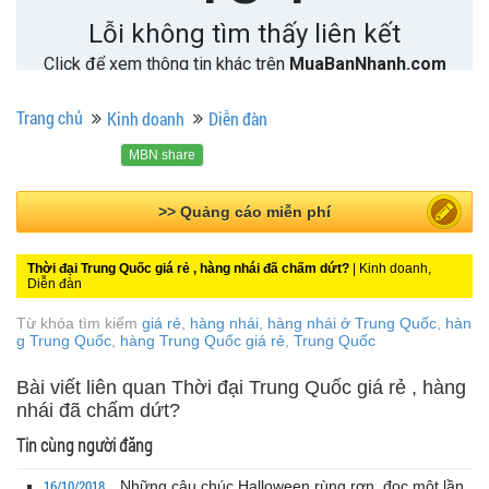
Trang chủ
Kinh doanh
Diễn đàn
MBN share
>> Bài PR miễn phí
Thời đại Trung Quốc giá rẻ , hàng nhái đã chấm dứt?
| Kinh doanh,
Diễn đàn
Từ khóa tìm kiếm
giá rẻ
,
hàng nhái
,
hàng nhái ở Trung Quốc
,
hàn
g Trung Quốc
,
hàng Trung Quốc giá rẻ
,
Trung Quốc
Bài viết liên quan Thời đại Trung Quốc giá rẻ , hàng
nhái đã chấm dứt?
Tin cùng người đăng
16/10/2018
Những câu chúc Halloween rùng rợn, đọc một lần