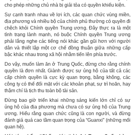
cho phép những chủ nhà bị giải tỏa có quyền khiếu kiện.
Sự cạnh tranh nhau về lợi ích, các quan chức vùng miền,
địa phương và nhiều bộ của chính phủ thường có quyền đi
chệch khỏi Chính quyền Trung ương. Đây thực ra là một
tình trạng lành mạnh, nó buộc Chính quyền Trung ương
phải lắng nghe các tiếng nói khác gần gũi hơn với người
dân và thiết lập một cơ chế đồng thuận giữa những cấp
bậc khác nhau trong xã hội nhằm tiến lên phía trước.
Do vậy, muốn làm ăn ở Trung Quốc, đừng cho rằng chính
quyền là đơn nhất. Giành được sự ủng hộ của tất cả các
cấp chính quyền là cực kỳ quan trọng, bằng không, các
công ty có thể đối mặt với các khoản phạt, sự trì hoãn, hay
thậm chí là tịch thu toàn bộ tài sản.
Đừng bao giờ triển khai những sáng kiến lớn chỉ có sự
ủng hộ của địa phương mà chưa có sự ủng hộ của Trung
ương. Hiểu rằng quan chức cũng là con người, và đừng
đánh giá quá cao tầm quan trọng của “Guanxi” (những mối
quan hệ).