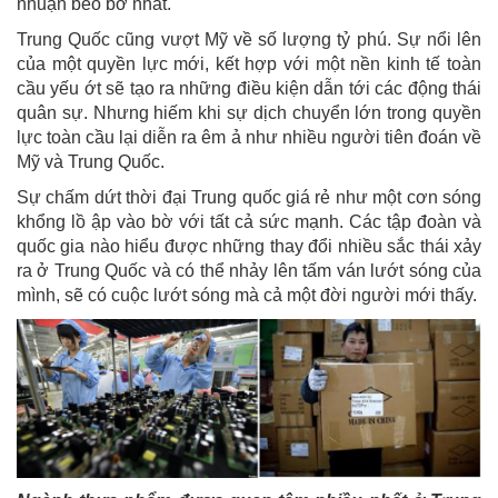
nhuận béo bở nhất.
Trung Quốc cũng vượt Mỹ về số lượng tỷ phú. Sự nổi lên
của một quyền lực mới, kết hợp với một nền kinh tế toàn
cầu yếu ớt sẽ tạo ra những điều kiện dẫn tới các động thái
quân sự. Nhưng hiếm khi sự dịch chuyển lớn trong quyền
lực toàn cầu lại diễn ra êm ả như nhiều người tiên đoán về
Mỹ và Trung Quốc.
Sự chấm dứt thời đại Trung quốc giá rẻ như một cơn sóng
khổng lồ ập vào bờ với tất cả sức mạnh. Các tập đoàn và
quốc gia nào hiểu được những thay đổi nhiều sắc thái xảy
ra ở Trung Quốc và có thể nhảy lên tấm ván lướt sóng của
mình, sẽ có cuộc lướt sóng mà cả một đời người mới thấy.