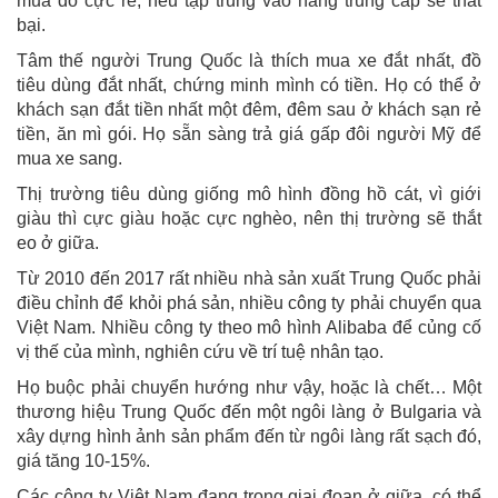
mua đồ cực rẻ, nếu tập trung vào hàng trung cấp sẽ thất
bại.
Tâm thế người Trung Quốc là thích mua xe đắt nhất, đồ
tiêu dùng đắt nhất, chứng minh mình có tiền. Họ có thể ở
khách sạn đắt tiền nhất một đêm, đêm sau ở khách sạn rẻ
tiền, ăn mì gói. Họ sẵn sàng trả giá gấp đôi người Mỹ để
mua xe sang.
Thị trường tiêu dùng giống mô hình đồng hồ cát, vì giới
giàu thì cực giàu hoặc cực nghèo, nên thị trường sẽ thắt
eo ở giữa.
Từ 2010 đến 2017 rất nhiều nhà sản xuất Trung Quốc phải
điều chỉnh để khỏi phá sản, nhiều công ty phải chuyển qua
Việt Nam. Nhiều công ty theo mô hình Alibaba để củng cố
vị thế của mình, nghiên cứu về trí tuệ nhân tạo.
Họ buộc phải chuyển hướng như vậy, hoặc là chết… Một
thương hiệu Trung Quốc đến một ngôi làng ở Bulgaria và
xây dựng hình ảnh sản phẩm đến từ ngôi làng rất sạch đó,
giá tăng 10-15%.
Các công ty Việt Nam đang trong giai đoạn ở giữa, có thể