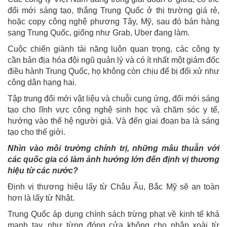
đổi mới sáng tạo, thắng Trung Quốc ở thị trường giá rẻ,
hoặc copy công nghệ phương Tây, Mỹ, sau đó bán hàng
sang Trung Quốc, giống như Grab, Uber đang làm.
Cuộc chiến giành tài năng luôn quan trọng, các công ty
cần bản địa hóa đội ngũ quản lý và có ít nhất một giám đốc
điều hành Trung Quốc, họ không còn chịu để bị đối xử như
công dân hạng hai.
Tập trung đổi mới vật liệu và chuỗi cung ứng, đổi mới sáng
tạo cho lĩnh vực công nghệ sinh học và chăm sóc y tế,
hướng vào thế hệ người già. Và đến giai đoạn ba là sáng
tạo cho thế giới.
Nhìn vào môi trường chính trị, những mâu thuẫn với
các quốc gia có làm ảnh hưởng lớn đến định vị thương
hiệu từ các nước?
Định vị thương hiệu lấy từ Châu Âu, Bắc Mỹ sẽ an toàn
hơn là lấy từ Nhật.
Trung Quốc áp dụng chính sách trừng phạt về kinh tế khá
mạnh tay, như từng đóng cửa không cho nhập xoài từ