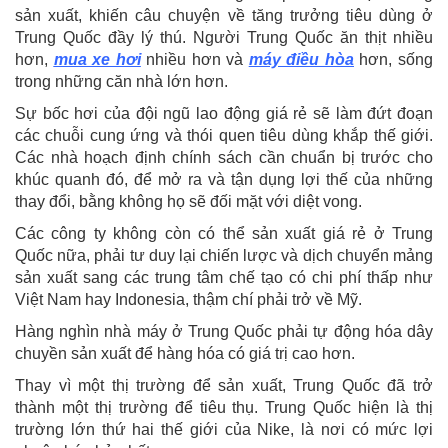
sản xuất, khiến câu chuyện về tăng trưởng tiêu dùng ở
Trung Quốc đầy lý thú. Người Trung Quốc ăn thịt nhiều
hơn,
mua xe hơi
nhiều hơn và
máy điều hòa
hơn, sống
trong những căn nhà lớn hơn.
Sự bốc hơi của đội ngũ lao động giá rẻ sẽ làm đứt đoạn
các chuỗi cung ứng và thói quen tiêu dùng khắp thế giới.
Các nhà hoạch định chính sách cần chuẩn bị trước cho
khúc quanh đó, để mở ra và tận dụng lợi thế của những
thay đổi, bằng không họ sẽ đối mặt với diệt vong.
Các công ty không còn có thể sản xuất giá rẻ ở Trung
Quốc nữa, phải tư duy lại chiến lược và dịch chuyển mảng
sản xuất sang các trung tâm chế tạo có chi phí thấp như
Việt Nam hay Indonesia, thậm chí phải trở về Mỹ.
Hàng nghìn nhà máy ở Trung Quốc phải tự động hóa dây
chuyền sản xuất để hàng hóa có giá trị cao hơn.
Thay vì một thị trường để sản xuất, Trung Quốc đã trở
thành một thị trường để tiêu thụ. Trung Quốc hiện là thị
trường lớn thứ hai thế giới của Nike, là nơi có mức lợi