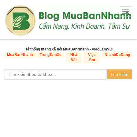
Togg
navig
Hệ thống mạng xã hội MuaBanNhanh - ViecLamVui
MuaBanNhanh
TrungTamXe
Nhà
Việc
NhanhDeDang
Đất
làm
Tìm kiếm