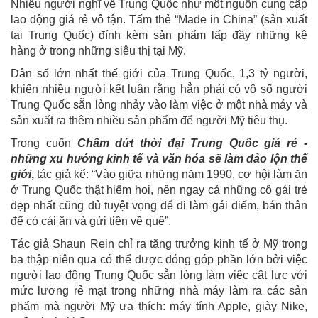
Nhiều người nghĩ về Trung Quốc như một nguồn cung cấp
lao động giá rẻ vô tận. Tấm thẻ “Made in China” (sản xuất
tại Trung Quốc) đính kèm sản phẩm lấp đầy những kệ
hàng ở trong những siêu thị tại Mỹ.
Dân số lớn nhất thế giới của Trung Quốc, 1,3 tỷ người,
khiến nhiều người kết luận rằng hẳn phải có vô số người
Trung Quốc sẵn lòng nhảy vào làm việc ở một nhà máy và
sản xuất ra thêm nhiều sản phẩm để người Mỹ tiêu thụ.
Trong cuốn
Chấm dứt thời đại Trung Quốc giá rẻ -
những xu hướng kinh tế và văn hóa sẽ làm đảo lộn thế
giới
,
tác giả kể: “Vào giữa những năm 1990, cơ hội làm ăn
ở Trung Quốc thật hiếm hoi, nên ngay cả những cô gái trẻ
đẹp nhất cũng đủ tuyệt vọng để đi làm gái điếm, bán thân
để có cái ăn và gửi tiền về quê”.
Tác giả Shaun Rein chỉ ra tăng trưởng kinh tế ở Mỹ trong
ba thập niên qua có thể được đóng góp phần lớn bởi việc
người lao động Trung Quốc sẵn lòng làm việc cật lực với
mức lương rẻ mạt trong những nhà máy làm ra các sản
phẩm mà người Mỹ ưa thích: máy tính Apple, giày Nike,