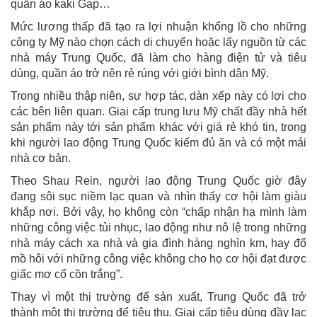
quần áo kaki Gap…
Mức lương thấp đã tạo ra lợi nhuận khổng lồ cho những
công ty Mỹ nào chọn cách di chuyển hoặc lấy nguồn từ các
nhà máy Trung Quốc, đã làm cho hàng điện tử và tiêu
dùng, quần áo trở nên rẻ rúng với giới bình dân Mỹ.
Trong nhiều thập niên, sự hợp tác, dàn xếp này có lợi cho
các bên liên quan. Giai cấp trung lưu Mỹ chất đầy nhà hết
sản phẩm này tới sản phẩm khác với giá rẻ khó tin, trong
khi người lao động Trung Quốc kiếm đủ ăn và có một mái
nhà cơ bản.
Theo Shau Rein, người lao động Trung Quốc giờ đây
đang sôi sục niềm lạc quan và nhìn thấy cơ hội làm giàu
khắp nơi. Bởi vậy, họ không còn “chấp nhận hạ mình làm
những công việc tủi nhục, lao động như nô lệ trong những
nhà máy cách xa nhà và gia đình hàng nghìn km, hay đổ
mồ hôi với những công việc không cho họ cơ hội đạt được
giấc mơ cổ cồn trắng”.
Thay vì một thị trường để sản xuất, Trung Quốc đã trở
thành một thị trường để tiêu thụ. Giai cấp tiêu dùng đầy lạc