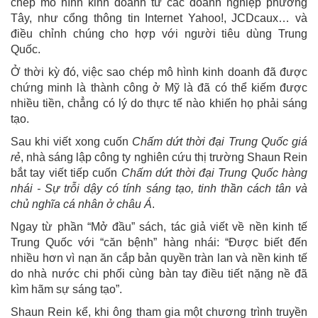
chép mô hình kinh doanh từ các doanh nghiệp phương
Tây, như cổng thông tin Internet Yahoo!, JCDcaux… và
điều chỉnh chúng cho hợp với người tiêu dùng Trung
Quốc.
Ở thời kỳ đó, việc sao chép mô hình kinh doanh đã được
chứng minh là thành công ở Mỹ là đã có thể kiếm được
nhiều tiền, chẳng có lý do thực tế nào khiến họ phải sáng
tạo.
Sau khi viết xong cuốn
Chấm dứt thời đại Trung Quốc giá
rẻ
, nhà sáng lập công ty nghiên cứu thị trường Shaun Rein
bắt tay viết tiếp cuốn
Chấm dứt thời đại Trung Quốc hàng
nhái - Sự trỗi dậy có tính sáng tạo, tinh thần cách tân và
chủ nghĩa cá nhân ở châu Á
.
Ngay từ phần “Mở đầu” sách, tác giả viết về nền kinh tế
Trung Quốc với “căn bệnh” hàng nhái: “Được biết đến
nhiều hơn vì nạn ăn cắp bản quyền tràn lan và nền kinh tế
do nhà nước chi phối cùng bàn tay điều tiết nặng nề đã
kìm hãm sự sáng tạo”.
Shaun Rein kể, khi ông tham gia một chương trình truyền