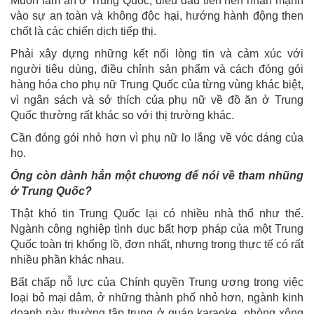
Muốn làm ăn ở Trung Quốc, điều đầu tiên nên nhấn mạnh
vào sự an toàn và không độc hại, hướng hành động then
chốt là các chiến dịch tiếp thị.
Phải xây dựng những kết nối lòng tin và cảm xúc với
người tiêu dùng, điều chỉnh sản phẩm và cách đóng gói
hàng hóa cho phụ nữ Trung Quốc của từng vùng khác biệt,
vì ngân sách và sở thích của phụ nữ về đồ ăn ở Trung
Quốc thường rất khác so với thị trường khác.
Cần đóng gói nhỏ hơn vì phụ nữ lo lắng về vóc dáng của
họ.
Ông còn dành hẳn một chương để nói về tham nhũng
ở Trung Quốc?
Thật khó tin Trung Quốc lại có nhiều nhà thổ như thế.
Ngành công nghiệp tình dục bất hợp pháp của một Trung
Quốc toàn trị khổng lồ, đơn nhất, nhưng trong thực tế có rất
nhiều phần khác nhau.
Bất chấp nỗ lực của Chính quyền Trung ương trong việc
loại bỏ mại dâm, ở những thành phố nhỏ hơn, ngành kinh
doanh này thường tập trung ở quán karaoke, phòng xông