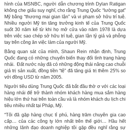
hình của MSNBC, người dẫn chương trình Dylan Ratigan
không che giấu suy nghĩ, cho rằng Trung Quốc “lường gạt”
Mỹ bằng “thương mại gian lận” và vi phạm sở hữu trí tuệ.
Nhiều người Mỹ tin tăng trưởng kinh tế của Trung Quốc
suốt 30 năm kể từ khi họ mở cửa vào năm 1978 là dựa
trên việc sao chép sở hữu trí tuệ, gian lận tỷ giá và phỗng
tay trên công ăn việc làm của người Mỹ.
Bằng quan sát của mình, Shaun Rein nhận định, Trung
Quốc đang có những chuyển biến thay đổi tình trạng hàng
nhái. Đất nước này đã có những động thái nâng cao chuỗi
giá trị sản xuất, đồng tiền “tệ” đã tăng giá trị thêm 25% so
với đồng USD từ năm 2005.
Người tiêu dùng Trung Quốc đã bắt đầu thờ ơ với các loại
hàng nhái để trở thành nhóm khách hàng mua sắm hàng
hiệu lớn thứ hai trên toàn cầu và là nhóm khách du lịch chi
tiêu nhiều nhất tại Pháp, Mỹ.
“Tôi đã gặp hàng chục tỉ phú, hàng trăm chuyên gia cao
cấp… của các công ty lớn nhất trên thế giới… Hầu hết
những lãnh đạo doanh nghiệp tôi gặp đều nghĩ rằng sự