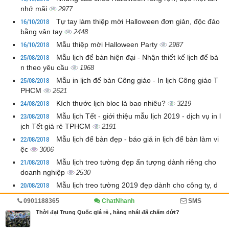
nhớ mãi
2977
16/10/2018
Tự tay làm thiệp mời Halloween đơn giản, độc đáo
bằng vân tay
2448
16/10/2018
Mẫu thiệp mời Halloween Party
2987
25/08/2018
Mẫu lịch để bàn hiện đại - Nhận thiết kế lịch để bà
n theo yêu cầu
1968
25/08/2018
Mẫu in lịch để bàn Công giáo - In lịch Công giáo T
PHCM
2621
24/08/2018
Kích thước lịch bloc là bao nhiêu?
3219
23/08/2018
Mẫu lịch Tết - giới thiệu mẫu lịch 2019 - dịch vụ in l
ịch Tết giá rẻ TPHCM
2191
22/08/2018
Mẫu lịch để bàn đẹp - báo giá in lịch để bàn làm vi
ệc
3006
21/08/2018
Mẫu lịch treo tường đẹp ấn tượng dành riêng cho
doanh nghiệp
2530
20/08/2018
Mẫu lịch treo tường 2019 đẹp dành cho công ty, d
oanh nghiệp
2998
0901188365
ChatNhanh
SMS
Thời đại Trung Quốc giá rẻ , hàng nhái đã chấm dứt?
Bài viết mới hơn