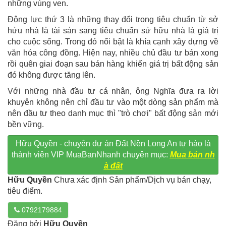
những vùng ven.
Động lực thứ 3 là những thay đổi trong tiêu chuẩn từ sở
hửu nhà là tài sản sang tiêu chuẩn sử hữu nhà là giá trị
cho cuộc sống. Trong đó nổi bật là khía cạnh xây dựng về
văn hóa công đồng. Hiện nay, nhiều chủ đầu tư bán xong
rồi quên giai đoạn sau bán hàng khiến giá trị bất động sản
đó không được tăng lên.
Với những nhà đầu tư cá nhân, ông Nghĩa đưa ra lời
khuyên không nên chỉ đầu tư vào một dòng sản phẩm mà
nên đầu tư theo danh mục thì "trò chơi" bất động sản mới
bền vững.
Hữu Quyền - chuyên dự án Đất Nền Long An tự hào là
thành viên VIP MuaBanNhanh chuyên mục:
Mua bán nh
à đất
Hữu Quyền
Chưa xác định Sản phẩm/Dịch vụ bán chạy,
tiêu điểm.
0792179884
Đăng bởi
Hữu Quyền