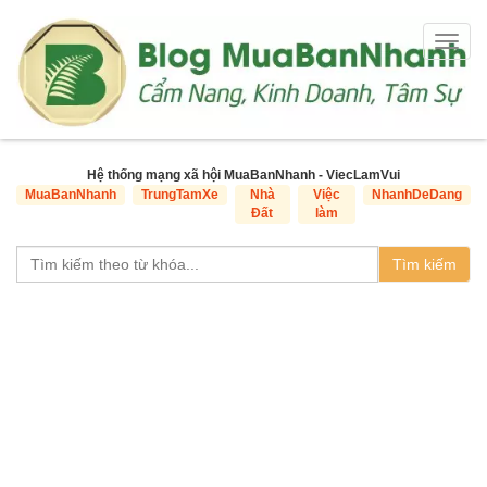
Togg
navig
Hệ thống mạng xã hội MuaBanNhanh - ViecLamVui
MuaBanNhanh
TrungTamXe
Nhà
Việc
NhanhDeDang
Đất
làm
Tìm kiếm