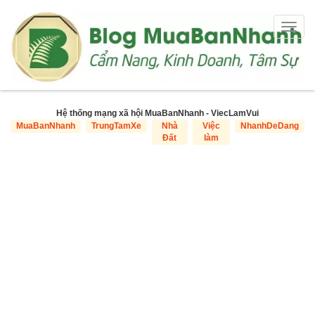
Togg
navig
Hệ thống mạng xã hội MuaBanNhanh - ViecLamVui
MuaBanNhanh
TrungTamXe
Nhà
Việc
NhanhDeDang
Đất
làm