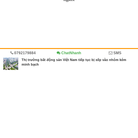
0792179884
ChatNhanh
SMS
Trang chủ
Diễn đàn
Đánh giá
Thị trường bất động sản Việt Nam tiếp tục bị xếp vào nhóm kém
minh bạch
MBN share
>> Bài PR miễn phí
Thị trường bất động sản Việt Nam tiếp tục bị xếp vào nhóm kém minh
bạch
| Diễn đàn, Đánh giá
Từ khóa tìm kiếm
bất động sản Việt Nam
,
minh bạch bất động sả
n
,
thị trường bất động sản Việt Nam
Bài viết liên quan Thị trường bất động sản Việt Nam