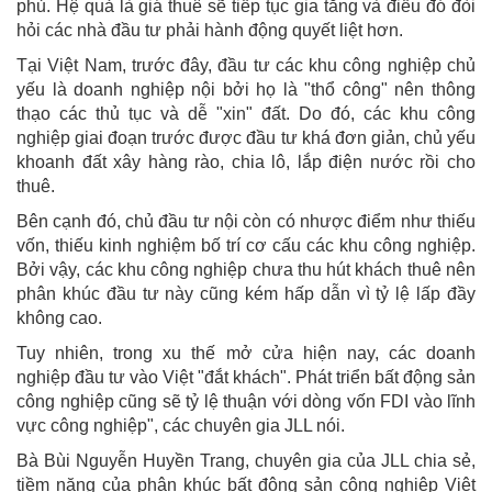
phủ. Hệ quả là giá thuê sẽ tiếp tục gia tăng và điều đó đòi
hỏi các nhà đầu tư phải hành động quyết liệt hơn.
Tại Việt Nam, trước đây, đầu tư các khu công nghiệp chủ
yếu là doanh nghiệp nội bởi họ là "thổ công" nên thông
thạo các thủ tục và dễ "xin" đất. Do đó, các khu công
nghiệp giai đoạn trước được đầu tư khá đơn giản, chủ yếu
khoanh đất xây hàng rào, chia lô, lắp điện nước rồi cho
thuê.
Bên cạnh đó, chủ đầu tư nội còn có nhược điểm như thiếu
vốn, thiếu kinh nghiệm bố trí cơ cấu các khu công nghiệp.
Bởi vậy, các khu công nghiệp chưa thu hút khách thuê nên
phân khúc đầu tư này cũng kém hấp dẫn vì tỷ lệ lấp đầy
không cao.
Tuy nhiên, trong xu thế mở cửa hiện nay, các doanh
nghiệp đầu tư vào Việt "đắt khách". Phát triển bất động sản
công nghiệp cũng sẽ tỷ lệ thuận với dòng vốn FDI vào lĩnh
vực công nghiệp", các chuyên gia JLL nói.
Bà Bùi Nguyễn Huyền Trang, chuyên gia của JLL chia sẻ,
tiềm năng của phân khúc bất động sản công nghiệp Việt