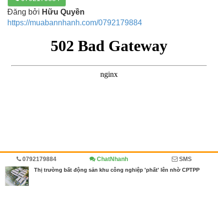
Đăng bởi
Hữu Quyền
https://muabannhanh.com/0792179884
0792179884
ChatNhanh
SMS
Trang chủ
Diễn đàn
Đánh giá
Thị trường bất động sản khu công nghiệp 'phất' lên nhờ CPTPP
MBN share
>> Quảng cáo miễn phí