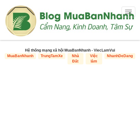
Togg
navig
Hệ thống mạng xã hội MuaBanNhanh - ViecLamVui
MuaBanNhanh
TrungTamXe
Nhà
Việc
NhanhDeDang
Đất
làm