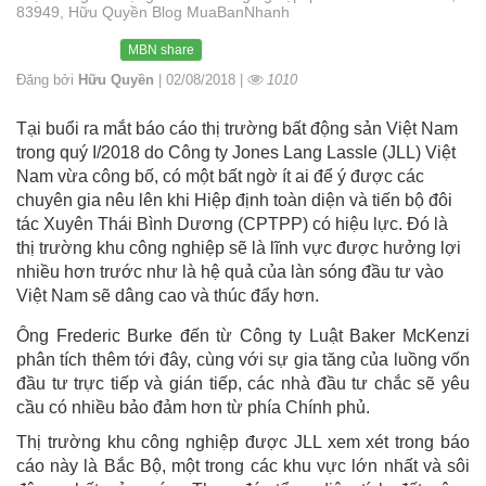
83949, Hữu Quyền Blog MuaBanNhanh
MBN share
Đăng bởi
Hữu Quyền
| 02/08/2018 |
1010
Tại buổi ra mắt báo cáo thị trường bất động sản Việt Nam
trong quý I/2018 do Công ty Jones Lang Lassle (JLL) Việt
Nam vừa công bố, có một bất ngờ ít ai để ý được các
chuyên gia nêu lên khi Hiệp định toàn diện và tiến bộ đôi
tác Xuyên Thái Bình Dương (CPTPP) có hiệu lực. Đó là
thị trường khu công nghiệp sẽ là lĩnh vực được hưởng lợi
nhiều hơn trước như là hệ quả của làn sóng đầu tư vào
Việt Nam sẽ dâng cao và thúc đẩy hơn.
Ông Frederic Burke đến từ Công ty Luật Baker McKenzi
phân tích thêm tới đây, cùng với sự gia tăng của luồng vốn
đầu tư trực tiếp và gián tiếp, các nhà đầu tư chắc sẽ yêu
cầu có nhiều bảo đảm hơn từ phía Chính phủ.
Thị trường khu công nghiệp được JLL xem xét trong báo
cáo này là Bắc Bộ, một trong các khu vực lớn nhất và sôi