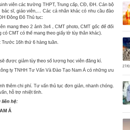
 sinh viên các trường THPT, Trung cấp, CĐ, ĐH. Cán bộ
, bác sĩ, giáo viên,… Các cá nhân khác có nhu cầu đào
 ĐH Đông Đô Thủ tục:
 viên mang theo 2 ảnh 3x4 , CMT photo, CMT gốc để đối
g có CMT có thể mang theo giấy tờ tùy thân khác).
: Trước 16h thứ 6 hàng tuần.
 sẽ được giảm tùy theo số lượng học viên đăng kí.
27/0
ại công ty TNHH Tư Vấn Và Đào Tạo Nam Á có những ưu
inh thêm chi phí. Tư vấn thủ tục đơn giản, nhanh chóng.
vấn, hỗ trợ nhiệt tình.
 liên hệ:
NAM Á