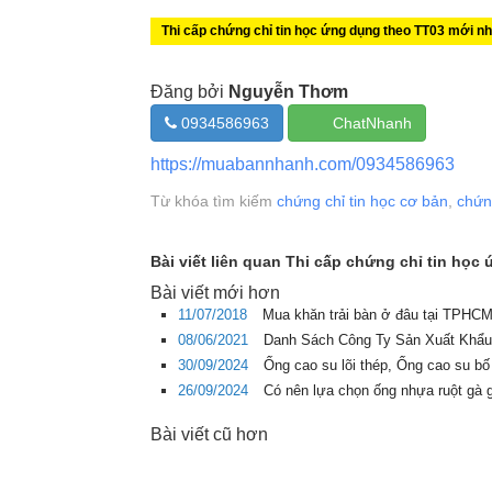
Thi cấp chứng chỉ tin học ứng dụng theo TT03 mới nh
Đăng bởi
Nguyễn Thơm
0934586963
ChatNhanh
https://muabannhanh.com/0934586963
Từ khóa tìm kiếm
chứng chỉ tin học cơ bản
,
chứn
Bài viết liên quan Thi cấp chứng chỉ tin họ
Bài viết mới hơn
11/07/2018
Mua khăn trải bàn ở đâu tại TPHCM 
08/06/2021
Danh Sách Công Ty Sản Xuất Khẩu
30/09/2024
Ống cao su lõi thép, Ống cao su bố
26/09/2024
Có nên lựa chọn ống nhựa ruột gà 
Bài viết cũ hơn