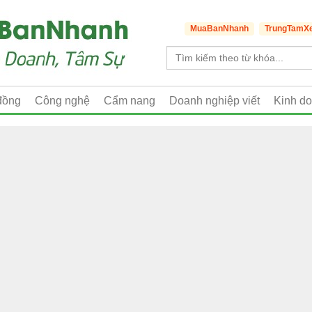
MuaBanNhanh
TrungTamX
đồng
Công nghệ
Cẩm nang
Doanh nghiệp viết
Kinh d