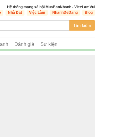
Hệ thống mạng xã hội MuaBanNhanh - ViecLamVui
e
Nhà Đất
Việc Làm
NhanhDeDang
Blog
Tìm kiếm
oanh
Đánh giá
Sự kiện