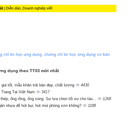
ất
| Diễn đàn, Doanh nghiệp viết
g chỉ tin học ứng dụng
,
chứng chỉ tin học ứng dụng cơ bản
c ứng dụng theo TT03 mới nhất
giá tốt, mẫu khăn trải bàn đẹp, chất lượng
4430
 Trang Tại Việt Nam
3417
 thép, ống rồng, ống sùng: Sự lựa chọn tối ưu cho tàu...
1268
gân nhựa để hút bụi, hút mùi phòng sơn không?
1188