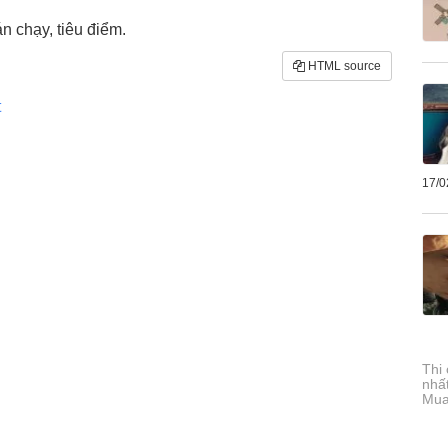
 chạy, tiêu điểm.
HTML source
t
17/0
Thi
nhất
Mua