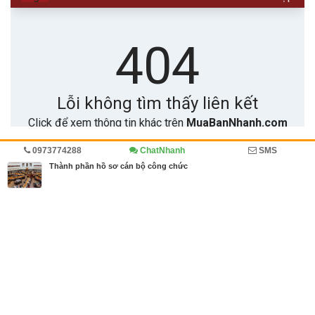
0973774288
ChatNhanh
SMS
Trang chủ
Diễn đàn
Doanh nghiệp viết
Cẩm nang mua bán
Thành phần hồ sơ cán bộ công chức
MBN share
>> Quảng cáo miễn phí
Thành phần hồ sơ cán bộ công chức
| Diễn đàn, Doanh nghiệp viết,
Cẩm nang mua bán
Từ khóa tìm kiếm
hồ sơ cán bộ công chức
,
mẫu hồ sơ
,
thành phầ
n hồ sơ cán bộ công chức