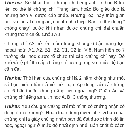
Thứ hai:
Sự khác biệt: chứng chỉ tiếng anh tin học B trở
lên có thể là chứng chỉ Trung tâm, hoặc Bộ giáo dục là
những đơn vị được cấp phép. Những loại này thời gian
học và thi rất đơn giản, chi phí phù hợp. Bạn có thể dùng “
chống cháy” trước khi nhận được chứng chỉ đạt chuẩn
khung tham chiếu Châu Âu
Chứng chỉ A2 trở lên nằm trong khung 6 bậc năng lực
ngoại ngữ: A1, A2, B1, B2, C1, C2 tại Việt Nam hiện có 7
trường đại học được tổ chức thi cấp chứng chỉ này. Độ
khó và lệ phí thi cấp chứng chỉ tương ứng với mức độ bạn
cầ n đạt .
Thứ ba:
Thời hạn của chứng chỉ là 2 năm không như một
số bạn hiểu nhầm là vô thời hạn. Áp dụng với cả chứng
chỉ 6 bậc thuộc khung năng lực ngoại ngữ Châu Âu và
chửng chỉ tiếng anh, tin học A, B, C thông thường.
Thứ tư:
Yêu cầu ghi chứng chỉ mà mình có chứng nhận có
dùng được không?. Hoàn toàn dùng được nhé, vì bản chất
chứng chỉ là giấy chứng nhận bạn đã đạt được trình độ tin
học, ngoại ngữ ở mức độ nhất định nhé. Bản chất là cách