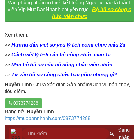
Văn phòng phẩm in thiết kế Hoàng Ngọc tự hào là thành
viên Vip MuaBanNhanh chuyên mục:
Bộ hồ sơ công c
hức, viên chức
Xem thêm:
>>
Hướng dẫn viết sơ yếu lý lịch công chức mẫu 2a
>>
Cách viết lý lịch cán bộ công chức mẫu 1a
>>
Mẫu bộ hồ sơ cán bộ công nhân viên chức
>>
Tư vấn hồ sơ công chức bao gồm những gì?
Huyền Linh
Chưa xác định Sản phẩm/Dịch vụ bán chạy,
tiêu điểm.
0973774288
Đăng bởi
Huyền Linh
https://muabannhanh.com/0973774288