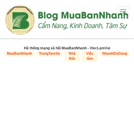
Togg
navig
Hệ thống mạng xã hội MuaBanNhanh - ViecLamVui
MuaBanNhanh
TrungTamXe
Nhà
Việc
NhanhDeDang
Đất
làm