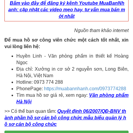
Bấm vào đây để đăng ký kênh Youtube MuaBanNh
anh: cập nhật các video mẹo hay, tư vấn mua bán m
ới nhất
Nguồn tham khảo internet
Để mua hồ sơ công viên chức một cách tốt nhất, xin
vui lòng liên hệ:
Huyền Linh - Văn phòng phẩm in thiết kế Hoàng
Ngọc
Địa chỉ: Xưởng in cơ sở 2 nguyễn sơn, Long Biên,
Hà Nội, Việt Nam
Hotline: 0973 774 288
PhonePage:
https://muabannhanh.com/0973774288
Tìm mua hồ sơ giá rẻ, xem ngay:
Văn phòng phẩm
Hà Nội
>> Có thể bạn quan tâm:
Quyết định 06/2007/QĐ-BNV th
ành phần hồ sơ cán bộ công chức mẫu biểu quản lý h
ồ sơ cán bộ công chức