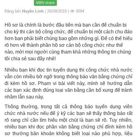
MBN share
Đăng bởi
Huyền Linh
| 26/09/2018 |
3094
Hồ sơ là chính là bước đầu tiên mà bạn cần để chuẩn bị
cho kỳ thi cán bộ công chức, để chuẩn bị một cách chu đáo
hơn bạn phải biết chúng bao gồm những gì. Để có thể hiểu
rõ hơn về thành phần hồ sơ cán bộ công chức như thế
nào, mời mọi người cùng tham khả những thông tin chúng
tôi chia sẻ sau đây nhé!
Nhiều bạn khi đọc tin tuyển dụng thi công chức nhà nước
vẫn còn nhiều bỡ ngỡ trong thông báo văn bằng chứng chỉ
đi kèm hồ sơ. Phạm vi bài viết này, mình sẽ hướng dẫn
các bạn xác định đúng loại văn bằng cần bổ xung để tránh
nhầm lẫn sau này.
Thông thường, trong tất cả thông báo tuyển dụng viên
chức nhà nước nếu để ý kỹ các bạn sẽ thấy thông báo rất
rõ rang chỉ cần tìm hiểu một chút là bạn sẽ rõ. Tuy nhiên,
nhiều bạn khi đọc phần văn bằng chứng chỉ đính kèm hồ
sơ thường băn khoăn không biết loại nào phù hợp, liệu