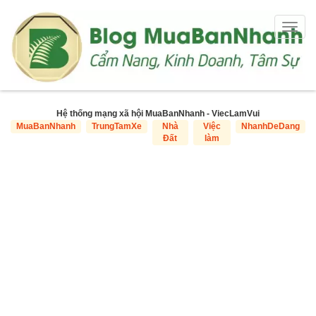
Togg
navig
Hệ thống mạng xã hội MuaBanNhanh - ViecLamVui
MuaBanNhanh
TrungTamXe
Nhà
Việc
NhanhDeDang
Đất
làm