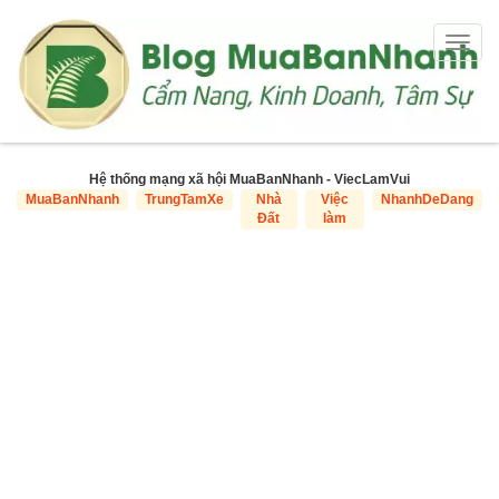
Togg
navig
Hệ thống mạng xã hội MuaBanNhanh - ViecLamVui
MuaBanNhanh
TrungTamXe
Nhà
Việc
NhanhDeDang
Đất
làm