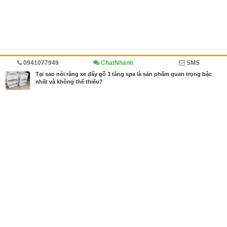
0941077949
ChatNhanh
SMS
Trang chủ
Diễn đàn
Trang trí nội thất
Cẩm nang
Tại sao nói rằng xe đẩy gỗ 3 tầng spa là sản phẩm quan trọng bậc
nhất và không thể thiếu?
MBN share
>> Quảng cáo miễn phí
Tại sao nói rằng xe đẩy gỗ 3 tầng spa là sản phẩm quan trọng bậc nhất
và không thể thiếu?
| Diễn đàn, Trang trí nội thất, Cẩm nang
Từ khóa tìm kiếm
Dụng Cụ Spa
,
xe đẩy gỗ 3 tầng spa
Bài viết liên quan Tại sao nói rằng xe đẩy gỗ 3 tầng
spa là sản phẩm quan trọng bậc nhất và không thể
thiếu?