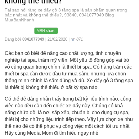
không thể thiếu?
Tại sao nói rằng xe đẩy gỗ 3 tầng spa là sản phẩm quan trọng
bậc nhất và không thể thiếu?, 93840, 0941077949 Blog
MuaBanNhanh
MBN share
Đăng bởi
0941077949
| 21/02/2020 |
871
Các bạn có biết để nâng cao chất lượng, tính chuyên
nghiệp tại spa, thẩm mỹ viện. Một yếu tố đóng góp vai trò
vô cùng quan trọng chính là thiết bị spa. Có hàng trăm các
thiết bị spa cần được đầu tư mua sắm, nhưng lựa chọn
thông minh chính là sắm đúng và đủ. Xe đẩy gỗ 3 tầng spa
là thiết bị không thể thiếu ở bất kỳ spa nào.
Có thể dễ dàng nhận thấy trong bất kỳ liệu trình nào, công
việc nào đều cần đến chiếc xe đẩy này. Chúng có khả
năng chứa đồ, là nơi sắp xếp, chuẩn bị cho dụng cụ spa,
thiết bị cho những liệu trình tiếp theo. Vậy lựa chọn xe như
thế nào để có thể phục vụ công việc một cách tối ưu nhất.
Hãy cùng Media Mom đi tìm hiểu ngay nhé!