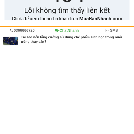
0366666720
ChatNhanh
SMS
Trang chủ
Diễn đàn
Hóa chất
Cẩm nang
Tại sao nên tăng cường sử dụng chế phẩm sinh học trong nuôi
trồng thủy sản?
MBN share
>> Bài PR miễn phí
Tại sao nên tăng cường sử dụng chế phẩm sinh học trong nuôi trồng
thủy sản?
| Diễn đàn, Hóa chất, Cẩm nang
Từ khóa tìm kiếm
các chế phẩm sinh học
,
chế phẩm sinh học
,
ch
ế phẩm sinh học là gì
Bài viết liên quan Tại sao nên tăng cường sử dụng
chế phẩm sinh học trong nuôi trồng thủy sản?
Tin cùng người đăng