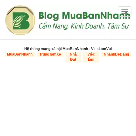
Togg
navig
Hệ thống mạng xã hội MuaBanNhanh - ViecLamVui
MuaBanNhanh
TrungTamXe
Nhà
Việc
NhanhDeDang
Đất
làm