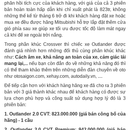
phãn hồi tích cực của khách hàng, với giá của cả 3 phiên
bản hoàn toàn hấp dẫn khi chỉ xuất phát là 823tr, không
những thế kể từ tháng 6 trở đi khi khách hàng đặt xe hoặc
mua xe đều được hãng Mitsubishi hỗ trợ lắp đặt thêm cửa
gió phía sau xe giúp xe tối ưu được tốc độ làm mát ngay
cả khi để xe ngoài trời nắng.
Trong phân khúc Crossver thì chiếc xe Outlander được
đánh giá nhỉnh hơn những đối thủ cùng phân khúc khác
như:
Cách âm xe, khả năng an toàn của xe, cảm giác lái
mang lại,...
nếu bạn còn đắn đo về những khả năng đó thì
có thể tham khảo thêm trên những diễn đàn chuyên về oto
như otosaigon.com, xehay.com, autodaily.vn, ....
Để tiếp cận hơn với khách hàng hãng xe đã cho ra 3 phiên
bản với 3 giá thành khác nhau để khách hàng có được sự
lựa chọn phù hợp và công suất sử dụng hợp lý đó là 3
phiên bản:
1. Outlander 2.0 CVT: 823.000.000 (giá bán công bố của
hãng) - 1 cầu
2. Outlander 2.0 CVT Premium: 942.000.000 (giá bán