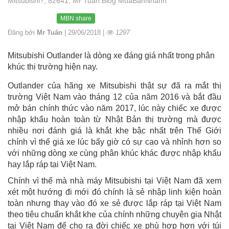
Mitsubishi?, 82641, Mr Tuấn Blog MuaBanNhanh
MBN share
Đăng bởi
Mr Tuấn
| 29/06/2018 |
1297
Mitsubishi Outlander là dòng xe đáng giá nhất trong phân
khúc thị trường hiện nay.
Outlander của hãng xe Mitsubishi thật sự đã ra mắt thị
trường Việt Nam vào tháng 12 của năm 2016 và bắt đầu
mở bán chính thức vào năm 2017, lúc này chiếc xe được
nhập khẩu hoàn toàn từ Nhật Bản thị trường mà được
nhiều nơi đánh giá là khắt khe bậc nhất trên Thế Giới
chính vì thế giá xe lúc bấy giờ có sự cao và nhỉnh hơn so
với những dòng xe cùng phân khúc khác được nhập khẩu
hay lắp ráp tại Việt Nam.
Chính vì thế mà nhà máy Mitsubishi tại Việt Nam đã xem
xét một hướng đi mới đó chính là sẻ nhập linh kiện hoàn
toàn nhưng thay vào đó xe sẻ được lắp ráp tại Việt Nam
theo tiêu chuẩn khắt khe của chính những chuyên gia Nhật
tại Việt Nam để cho ra đời chiếc xe phù hợp hơn với túi