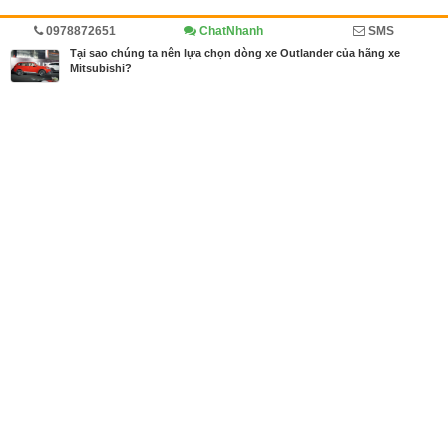
0978872651
ChatNhanh
SMS
Trang chủ
Diễn đàn
Doanh nghiệp viết
Ô tô, xe tải
Tại sao chúng ta nên lựa chọn dòng xe Outlander của hãng xe
Mitsubishi?
MBN share
>> Quảng cáo miễn phí
Tại sao chúng ta nên lựa chọn dòng xe Outlander của hãng xe
Mitsubishi?
| Diễn đàn, Doanh nghiệp viết, Ô tô, xe tải
Từ khóa tìm kiếm
Mitsubishi Outlander
,
Mitsubishi Outlander 201
8
,
xe ô tô mitsubishi outlander
Bài viết liên quan Tại sao chúng ta nên lựa chọn
dòng xe Outlander của hãng xe Mitsubishi?
Tin cùng người đăng
10/07/2018
Xpander dần dần xuất hiện, phiên bản MPV hoàn t
oàn mới đến từ Mitsubishi Việt Nam
682
05/07/2018
Mitsubishi Outlander đã công bố giá tháng 7 nay c
ùng với nhiều dòng xe khác
1240