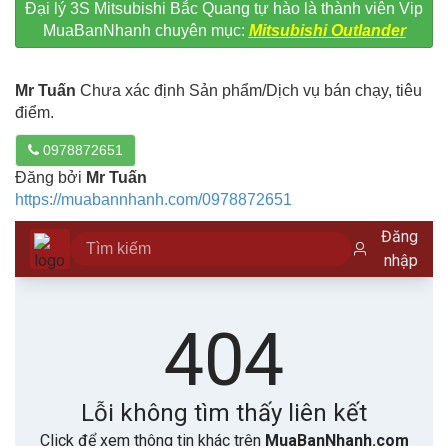
Đại lý 3S Mitsubishi Bắc Quang tự hào là thành viên Vip
MuaBanNhanh chuyên mục:
Mitsubishi Outlander
Mr Tuấn
Chưa xác định Sản phẩm/Dịch vụ bán chạy, tiêu
điểm.
0978872651
Đăng bởi
Mr Tuấn
https://muabannhanh.com/0978872651