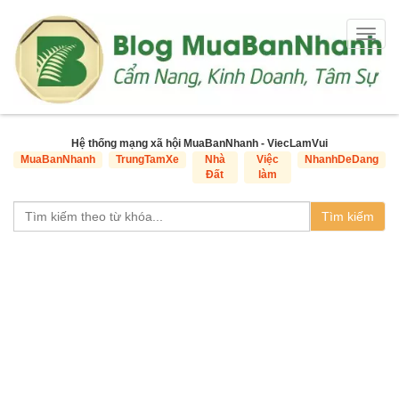
Togg
navig
Hệ thống mạng xã hội MuaBanNhanh - ViecLamVui
MuaBanNhanh
TrungTamXe
Nhà
Việc
NhanhDeDang
Đất
làm
Tìm kiếm