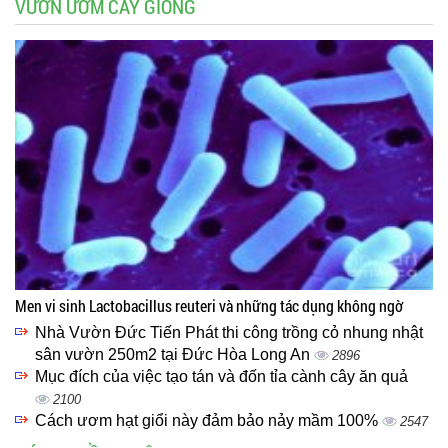
VƯỜN ƯƠM CÂY GIỐNG
Men vi sinh Lactobacillus reuteri và những tác dụng không ngờ
Nhà Vườn Đức Tiến Phát thi công trồng cỏ nhung nhật
sân vườn 250m2 tại Đức Hòa Long An
2896
Mục đích của việc tạo tán và đốn tỉa cành cây ăn quả
2100
Cách ươm hạt giổi này đảm bảo nảy mầm 100%
2547