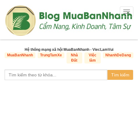
Togg
navig
Hệ thống mạng xã hội MuaBanNhanh - ViecLamVui
MuaBanNhanh
TrungTamXe
Nhà
Việc
NhanhDeDang
Đất
làm
Tìm kiếm