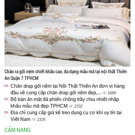
Chăn ra gối nệm chiết khấu cao, đa dạng mẫu mã tại nội thất Thiên
An Quận 7 TPHCM
Chăn drap gối nệm tại Nội Thất Thiên An đơn vị hàng
đầu về cung cấp chăn drap gối nệm đẹp,...
1689
Bộ bàn ăn mặt đá phiến chống trầy chịu nhiệt nhập
khẩu mẫu mã đẹp TPHCM
2332
Địa chỉ cung cấp giá kệ treo dụng cụ cơ khí uy tín tại
Việt Nam
2105
CẨM NANG