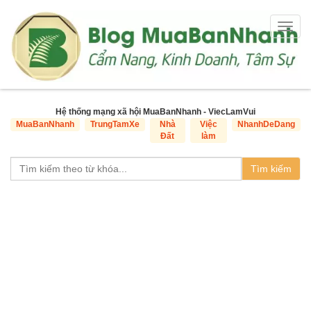
Togg
navig
Hệ thống mạng xã hội MuaBanNhanh - ViecLamVui
MuaBanNhanh
TrungTamXe
Nhà
Việc
NhanhDeDang
Đất
làm
Tìm kiếm