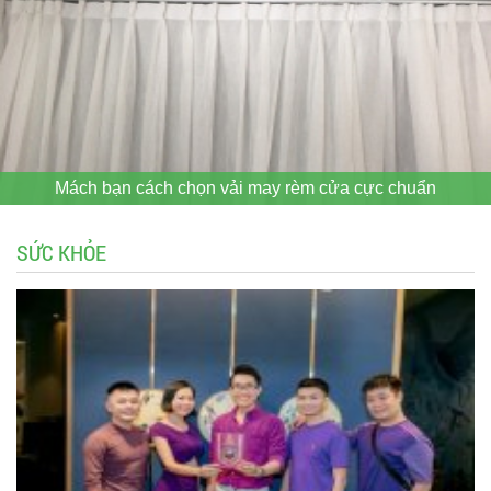
Mách bạn cách chọn vải may rèm cửa cực chuẩn
SỨC KHỎE