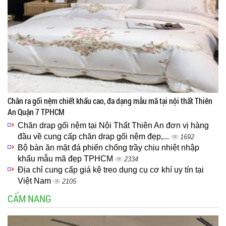
Chăn ra gối nệm chiết khấu cao, đa dạng mẫu mã tại nội thất Thiên
An Quận 7 TPHCM
Chăn drap gối nệm tại Nội Thất Thiên An đơn vị hàng
đầu về cung cấp chăn drap gối nệm đẹp,...
1692
Bộ bàn ăn mặt đá phiến chống trầy chịu nhiệt nhập
khẩu mẫu mã đẹp TPHCM
2334
Địa chỉ cung cấp giá kệ treo dụng cụ cơ khí uy tín tại
Việt Nam
2105
CẨM NANG