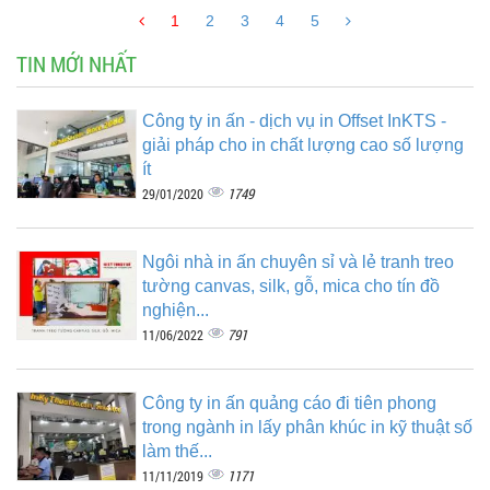
1
2
3
4
5
TIN MỚI NHẤT
Công ty in ấn - dịch vụ in Offset InKTS -
giải pháp cho in chất lượng cao số lượng
ít
1749
29/01/2020
Ngôi nhà in ấn chuyên sỉ và lẻ tranh treo
tường canvas, silk, gỗ, mica cho tín đồ
nghiện...
791
11/06/2022
Công ty in ấn quảng cáo đi tiên phong
trong ngành in lấy phân khúc in kỹ thuật số
làm thế...
1171
11/11/2019