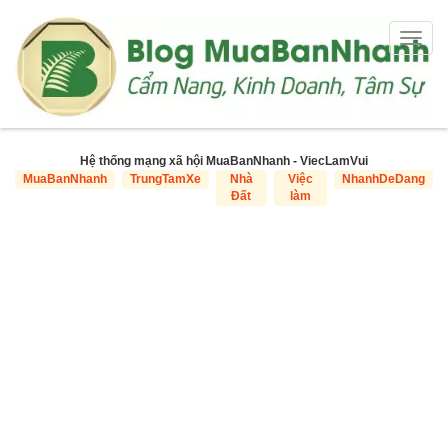
Togg
navig
Hệ thống mạng xã hội MuaBanNhanh - ViecLamVui
MuaBanNhanh
TrungTamXe
Nhà
Việc
NhanhDeDang
Đất
làm