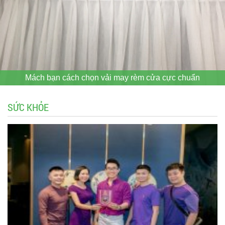
Mách bạn cách chọn vải may rèm cửa cực chuẩn
SỨC KHỎE