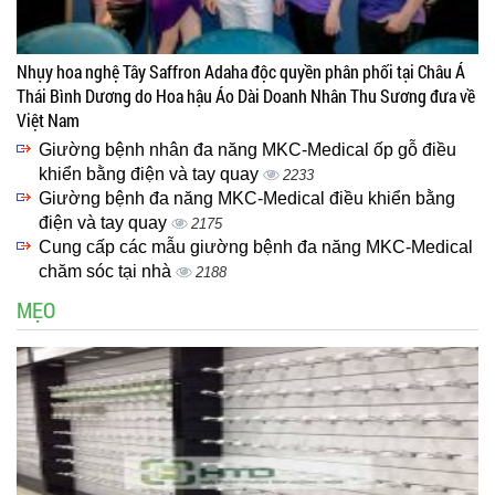
Nhụy hoa nghệ Tây Saffron Adaha độc quyền phân phối tại Châu Á
Thái Bình Dương do Hoa hậu Áo Dài Doanh Nhân Thu Sương đưa về
Việt Nam
Giường bệnh nhân đa năng MKC-Medical ốp gỗ điều
khiển bằng điện và tay quay
2233
Giường bệnh đa năng MKC-Medical điều khiển bằng
điện và tay quay
2175
Cung cấp các mẫu giường bệnh đa năng MKC-Medical
chăm sóc tại nhà
2188
MẸO