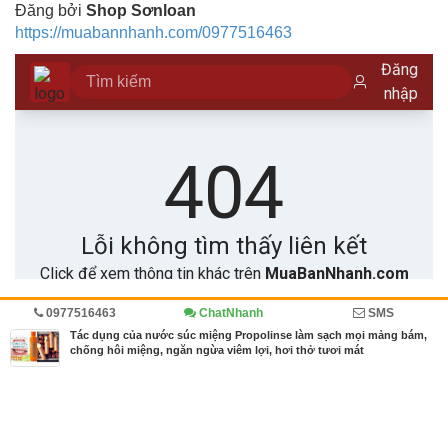
Đăng bởi
Shop Sơnloan
https://muabannhanh.com/0977516463
0977516463
ChatNhanh
SMS
Trang chủ
Diễn đàn
Doanh nghiệp viết
Tác dụng của nước súc miệng Propolinse làm sạch mọi mảng bám,
chống hôi miệng, ngăn ngừa viêm lợi, hơi thở tươi mát
MBN share
>> Quảng cáo miễn phí