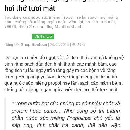
hơi thở tươi mát
Tác dụng của nước súc miệng Propolinse làm sạch mọi mảng
bám, chống hôi miệng, ngăn ngừa viêm lợi, hơi thở tươi mát,
79698, Shop Sơnloan Blog MuaBanNhanh
MBN share
Đăng bởi
Shop Sơnloan
| 26/03/2018 |
1473
Do bạn ăn nhiều đồ ngọt, và các loại thức ăn mà không vệ
sinh răng sạch dẫn đến hình thành các mảnh bám, cao
răng tích tụ lâu ngày trên răng gây ra các bệnh về răng
miệng. Để giải quyết vấn đề về răng miệng thì đừng bỏ
qua nước súc miệng propolinse làm sạch các mảnh bám ,
chống hôi miệng, ngăn ngừa viêm lợi, hơi thở tươi mát.
"Trong nước bọt của chúng ta có nhiều chất và
protein hoặc canxi,... Như công bố thì thành
phần nước súc miệng Propolinse chủ yếu là
sáp ong, tinh chất trà xanh, thế nên việc