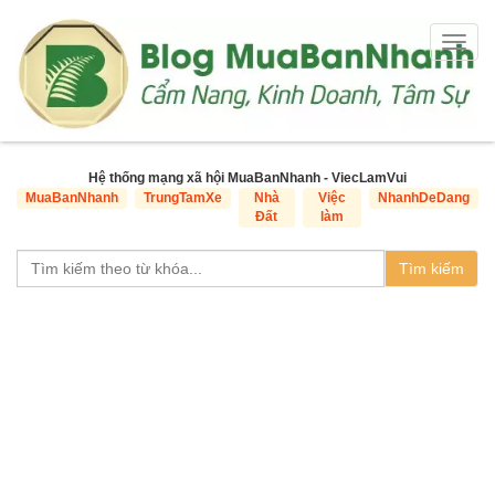
Togg
navig
Hệ thống mạng xã hội MuaBanNhanh - ViecLamVui
MuaBanNhanh
TrungTamXe
Nhà
Việc
NhanhDeDang
Đất
làm
Tìm kiếm