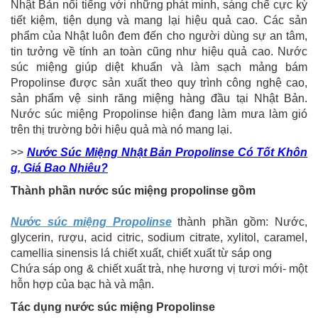
Nhật Bản nổi tiếng với những phát minh, sáng chế cực kỳ
tiết kiệm, tiện dụng và mang lại hiệu quả cao. Các sản
phẩm của Nhật luôn đem đến cho người dùng sự an tâm,
tin tưởng về tính an toàn cũng như hiệu quả cao. Nước
súc miệng giúp diệt khuẩn và làm sạch mảng bám
Propolinse được sản xuất theo quy trình công nghệ cao,
sản phẩm vệ sinh răng miệng hàng đầu tại Nhật Bản.
Nước súc miệng Propolinse hiện đang làm mưa làm gió
trên thị trường bởi hiệu quả mà nó mang lại.
>>
Nước Súc Miệng Nhật Bản Propolinse Có Tốt Khôn
g, Giá Bao Nhiêu?
Thành phần nước súc miệng propolinse gồm
Nước súc miệng Propolinse
thành phần gồm: Nước,
glycerin, rượu, acid citric, sodium citrate, xylitol, caramel,
camellia sinensis lá chiết xuất, chiết xuất từ sáp ong
Chứa sáp ong & chiết xuất trà, nhẹ hương vị tươi mới- một
hỗn hợp của bạc hà và mận.
Tác dụng nước súc miệng Propolinse