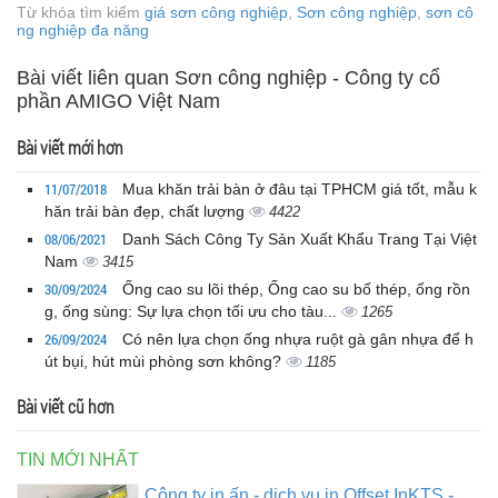
Từ khóa tìm kiếm
giá sơn công nghiệp
,
Sơn công nghiệp
,
sơn cô
ng nghiệp đa năng
Bài viết liên quan Sơn công nghiệp - Công ty cổ
phần AMIGO Việt Nam
Bài viết mới hơn
11/07/2018
Mua khăn trải bàn ở đâu tại TPHCM giá tốt, mẫu k
hăn trải bàn đẹp, chất lượng
4422
08/06/2021
Danh Sách Công Ty Sản Xuất Khẩu Trang Tại Việt
Nam
3415
30/09/2024
Ống cao su lõi thép, Ống cao su bố thép, ống rồn
g, ống sùng: Sự lựa chọn tối ưu cho tàu...
1265
26/09/2024
Có nên lựa chọn ống nhựa ruột gà gân nhựa để h
út bụi, hút mùi phòng sơn không?
1185
Bài viết cũ hơn
TIN MỚI NHẤT
Công ty in ấn - dịch vụ in Offset InKTS -