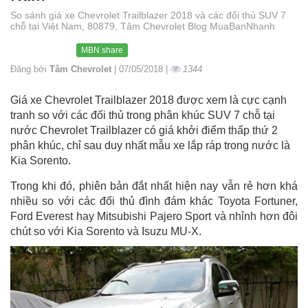
So sánh giá xe Chevrolet Trailblazer 2018 và các đối thủ SUV 7
chỗ tại Việt Nam, 80879, Tâm Chevrolet Blog MuaBanNhanh
MBN share
Đăng bởi
Tâm Chevrolet
| 07/05/2018 |
1344
Giá xe Chevrolet Trailblazer 2018 được xem là cực cạnh
tranh so với các đối thủ trong phân khúc SUV 7 chỗ tại
nước Chevrolet Trailblazer có giá khởi điểm thấp thứ 2
phân khúc, chỉ sau duy nhất mẫu xe lắp ráp trong nước là
Kia Sorento.
Trong khi đó, phiên bản đắt nhất hiện nay vẫn rẻ hơn khá
nhiều so với các đối thủ đình đám khác Toyota Fortuner,
Ford Everest hay Mitsubishi Pajero Sport và nhỉnh hơn đôi
chút so với Kia Sorento và Isuzu MU-X.