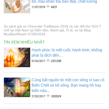
tốt, mẫu khăn trải bàn đẹp, chất lượng
4423
11/07/2018
So sánh giá xe Chevrolet Trailblazer 2018 và các đối thủ SUV 7
chỗ tại Việt Nam tại Diễn đàn, Đánh giá, Ô tô, xe tải Blog
MuaBanNhanh 07/05/2018
TIN XEM NHIỀU NHẤT
Hạnh phúc là một cuộc hành trình, không
phải là đích đến…
2331208
07/03/2017
Cùng bắt nguồn từ một con sông vì sao có
Biển Chết và hồ sống. Bạn mang hồ hay
biển nào...
1820524
27/02/2017