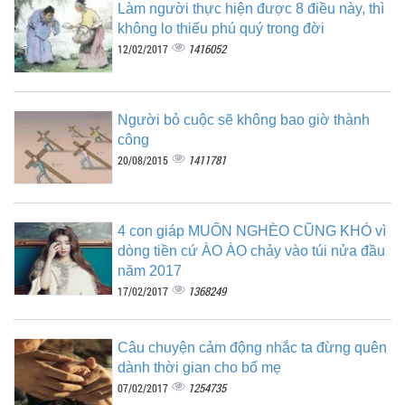
Làm người thực hiện được 8 điều này, thì
không lo thiếu phú quý trong đời
1416052
12/02/2017
Người bỏ cuộc sẽ không bao giờ thành
công
1411781
20/08/2015
4 con giáp MUỐN NGHÈO CŨNG KHÓ vì
dòng tiền cứ ÀO ÀO chảy vào túi nửa đầu
năm 2017
1368249
17/02/2017
Câu chuyện cảm động nhắc ta đừng quên
dành thời gian cho bố mẹ
1254735
07/02/2017