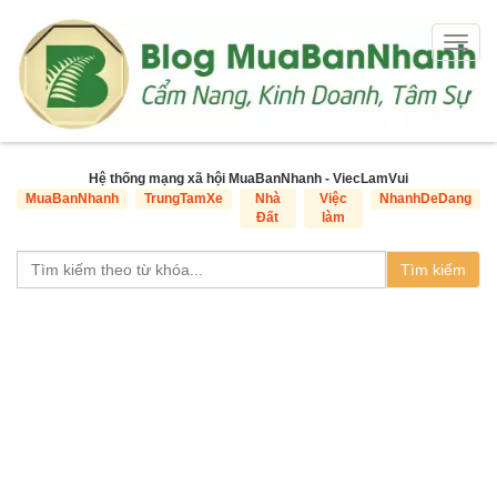
Togg
navig
Hệ thống mạng xã hội MuaBanNhanh - ViecLamVui
MuaBanNhanh
TrungTamXe
Nhà
Việc
NhanhDeDang
Đất
làm
Tìm kiếm