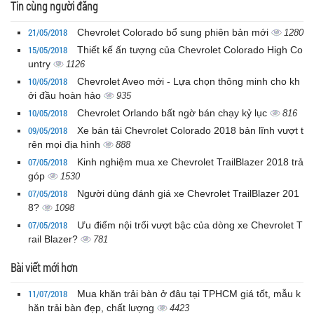
Tin cùng người đăng
21/05/2018
Chevrolet Colorado bổ sung phiên bản mới
1280
15/05/2018
Thiết kế ấn tượng của Chevrolet Colorado High Co
untry
1126
10/05/2018
Chevrolet Aveo mới - Lựa chọn thông minh cho kh
ởi đầu hoàn hảo
935
10/05/2018
Chevrolet Orlando bất ngờ bán chạy kỷ lục
816
09/05/2018
Xe bán tải Chevrolet Colorado 2018 bản lĩnh vượt t
rên mọi địa hình
888
07/05/2018
Kinh nghiệm mua xe Chevrolet TrailBlazer 2018 trả
góp
1530
07/05/2018
Người dùng đánh giá xe Chevrolet TrailBlazer 201
8?
1098
07/05/2018
Ưu điểm nội trổi vượt bậc của dòng xe Chevrolet T
rail Blazer?
781
Bài viết mới hơn
11/07/2018
Mua khăn trải bàn ở đâu tại TPHCM giá tốt, mẫu k
hăn trải bàn đẹp, chất lượng
4423