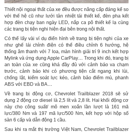
Thiết nội ngoại thất của xe đều được nâng cấp đáng kể so
với thế hệ cũ như lưới tản nhiệt tái thiết kế, đèn pha kết
hợp đèn chạy ban ngày LED, nắp ca pô thiết kế lạ cùng
các trang bị tiện nghi hiện đại bên trong nội thất.
Có thể lấy vài ví dụ điển hình về trang bị tiện nghi của xe
như ghế lái chỉnh điện có thể điều chỉnh 6 hướng, hệ
thống âm thanh với 7 loa, màn hình giải trí 9 inch kết hợp
Mylink và ứng dụng Apple CarPlay… Trong khi đó, trang bị
an toàn của xe cũng khá đầy đủ với cảnh báo va chạm
trước, cảnh báo khi có phương tiện cắt ngang khi lùi,
chống lật, kiểm soát lực kéo, cảnh bảo điểm mù, phanh
ABS với EBD và BA…
Về trang bị động cơ, Chevrolet Trailblazer 2018 sẽ sử
dụng 2 động cơ diesel là 2,5 lít và 2,8 lít. Hai khối động cơ
này cho công suất/ mô men xoắn lần lượt là 161 mã
lực/380 Nm và 197 mã lực/500 Nm, kết hợp với hộp số
sàn 6 cấp và dẫn động 1 cầu.
Sau khi ra mắt thị trường Việt Nam, Chevrolet Trailblazer