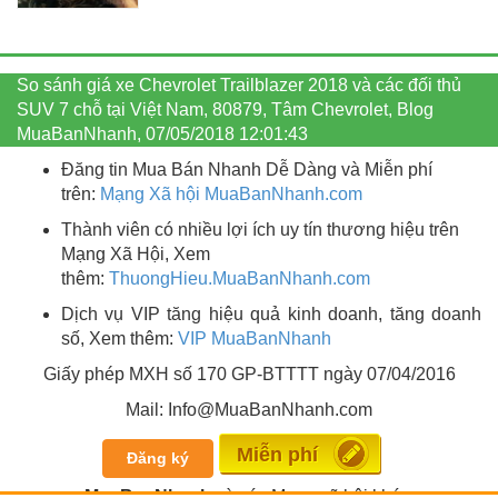
So sánh giá xe Chevrolet Trailblazer 2018 và các đối thủ
SUV 7 chỗ tại Việt Nam, 80879, Tâm Chevrolet, Blog
MuaBanNhanh, 07/05/2018 12:01:43
Đăng tin Mua Bán Nhanh Dễ Dàng và Miễn phí
trên:
Mạng Xã hội MuaBanNhanh.com
Thành viên có nhiều lợi ích uy tín thương hiệu trên
Mạng Xã Hội, Xem
thêm:
ThuongHieu.MuaBanNhanh.
com
Dịch vụ VIP tăng hiệu quả kinh doanh, tăng doanh
số, Xem thêm:
VIP MuaBanNhanh
Giấy phép MXH số 170 GP-BTTTT ngày 07/04/2016
Mail: Info@MuaBanNhanh.com
Miễn phí
Đăng ký
MuaBanNhanh
và các Mạng xã hội khác: