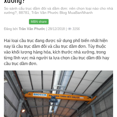
xưởng?
So sánh cẩu trục dầm đôi và dầm đơn: nên chọn loại nào cho nhà
xưởng?, 88781, Trần Văn Phước Blog MuaBanNhanh
MBN share
Đăng bởi
Trần Văn Phước
| 28/12/2018 |
3156
Hai loại cầu trục đang được sử dụng phổ biến nhất hiện
nay là cầu trục dầm đôi và cầu trục dầm đơn. Tùy thuộc
vào khối lượng hàng hóa, kích thước nhà xưởng, trong
từng lĩnh vực mà người ta lựa chọn cầu trục dầm đôi hay
cầu trục dầm đơn.