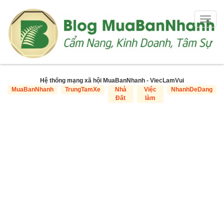
Togg
navig
Hệ thống mạng xã hội MuaBanNhanh - ViecLamVui
MuaBanNhanh
TrungTamXe
Nhà
Việc
NhanhDeDang
Đất
làm