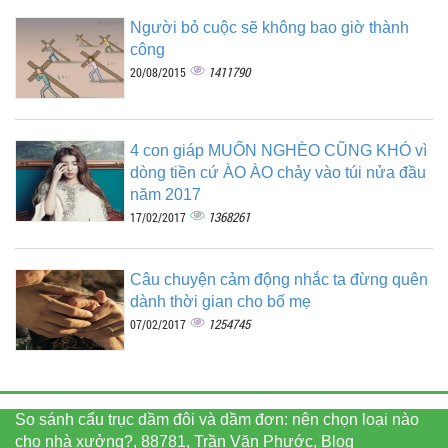
Người bỏ cuộc sẽ không bao giờ thành
công
1411790
20/08/2015
4 con giáp MUỐN NGHÈO CŨNG KHÓ vì
dòng tiền cứ ÀO ÀO chảy vào túi nửa đầu
năm 2017
1368261
17/02/2017
Câu chuyện cảm động nhắc ta đừng quên
dành thời gian cho bố mẹ
1254745
07/02/2017
So sánh cẩu trục dầm đôi và dầm đơn: nên chọn loại nào
cho nhà xưởng?, 88781, Trần Văn Phước, Blog