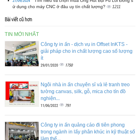
27/09/2024
Tìm hiểu và chọn mua Ống Hút Bụi Pu Lõi Đồng s
ử dụng cho máy CNC ở đâu uy tín chất lượng?
1211
Bài viết cũ hơn
TIN MỚI NHẤT
Công ty in ấn - dịch vụ in Offset InKTS -
giải pháp cho in chất lượng cao số lượng
ít
1750
29/01/2020
Ngôi nhà in ấn chuyên sỉ và lẻ tranh treo
tường canvas, silk, gỗ, mica cho tín đồ
nghiện...
791
11/06/2022
Công ty in ấn quảng cáo đi tiên phong
trong ngành in lấy phân khúc in kỹ thuật số
làm thế...