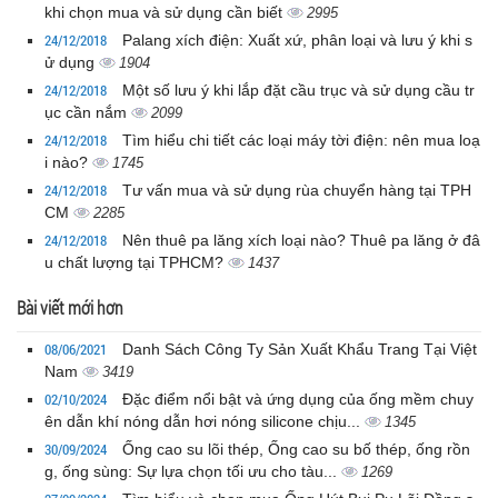
khi chọn mua và sử dụng cần biết
2995
24/12/2018
Palang xích điện: Xuất xứ, phân loại và lưu ý khi s
ử dụng
1904
24/12/2018
Một số lưu ý khi lắp đặt cầu trục và sử dụng cầu tr
ục cần nắm
2099
24/12/2018
Tìm hiểu chi tiết các loại máy tời điện: nên mua loạ
i nào?
1745
24/12/2018
Tư vấn mua và sử dụng rùa chuyển hàng tại TPH
CM
2285
24/12/2018
Nên thuê pa lăng xích loại nào? Thuê pa lăng ở đâ
u chất lượng tại TPHCM?
1437
Bài viết mới hơn
08/06/2021
Danh Sách Công Ty Sản Xuất Khẩu Trang Tại Việt
Nam
3419
02/10/2024
Đặc điểm nổi bật và ứng dụng của ống mềm chuy
ên dẫn khí nóng dẫn hơi nóng silicone chịu...
1345
30/09/2024
Ống cao su lõi thép, Ống cao su bố thép, ống rồn
g, ống sùng: Sự lựa chọn tối ưu cho tàu...
1269