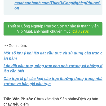
muabannhanh.com/ThietBiCongNghiepPhuocS
on
Thiết bị Công Nghiệp Phước Sơn tự hào là thành viên
Vip MuaBanNhanh chuyên mục:
Cầu Trục
>> Xem thêm:
Một số lưu ý khi lắp đặt cầu trục và sử dụng cầu trục c
ần nắm
Lắp đặt cẩu trục, cổng trục cho nhà xưởng và những đ
iều cần biết
Cẩu trục là gì, các loại cẩu trục thường dùng trong nhà
xưởng và báo giá cẩu trục
Trần Văn Phước
Chưa xác định Sản phẩm/Dịch vụ bán
chạy, tiêu điểm.