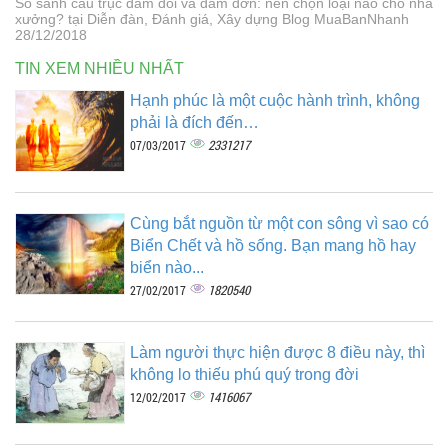
So sánh cẩu trục dầm đôi và dầm đơn: nên chọn loại nào cho nhà
xưởng? tại Diễn đàn, Đánh giá, Xây dựng Blog MuaBanNhanh
28/12/2018
TIN XEM NHIỀU NHẤT
Hạnh phúc là một cuộc hành trình, không
phải là đích đến…
2331217
07/03/2017
Cùng bắt nguồn từ một con sông vì sao có
Biển Chết và hồ sống. Bạn mang hồ hay
biển nào...
1820540
27/02/2017
Làm người thực hiện được 8 điều này, thì
không lo thiếu phú quý trong đời
1416067
12/02/2017