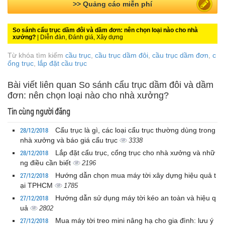
>> Bài PR miễn phí
So sánh cẩu trục dầm đôi và dầm đơn: nên chọn loại nào cho nhà
xưởng?
| Diễn đàn, Đánh giá, Xây dựng
Từ khóa tìm kiếm
cầu trục
,
cầu trục dầm đôi
,
cầu trục dầm đơn
,
c
ổng trục
,
lắp đặt cầu trục
Bài viết liên quan So sánh cẩu trục dầm đôi và dầm
đơn: nên chọn loại nào cho nhà xưởng?
Tin cùng người đăng
28/12/2018
Cẩu trục là gì, các loại cẩu trục thường dùng trong
nhà xưởng và báo giá cẩu trục
3338
28/12/2018
Lắp đặt cẩu trục, cổng trục cho nhà xưởng và nhữ
ng điều cần biết
2196
27/12/2018
Hướng dẫn chọn mua máy tời xây dựng hiệu quả t
ại TPHCM
1785
27/12/2018
Hướng dẫn sử dụng máy tời kéo an toàn và hiệu q
uả
2802
27/12/2018
Mua máy tời treo mini nâng hạ cho gia đình: lưu ý