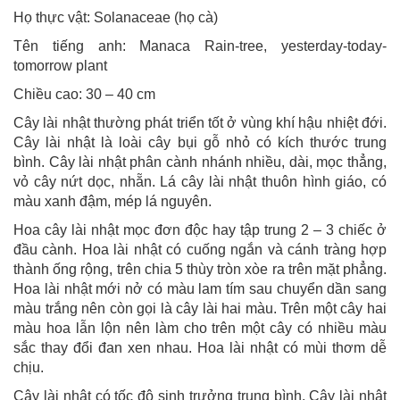
Họ thực vật: Solanaceae (họ cà)
Tên tiếng anh: Manaca Rain-tree, yesterday-today-
tomorrow plant
Chiều cao: 30 – 40 cm
Cây lài nhật thường phát triển tốt ở vùng khí hậu nhiệt đới.
Cây lài nhật là loài cây bụi gỗ nhỏ có kích thước trung
bình. Cây lài nhật phân cành nhánh nhiều, dài, mọc thẳng,
vỏ cây nứt dọc, nhẵn. Lá cây lài nhật thuôn hình giáo, có
màu xanh đậm, mép lá nguyên.
Hoa cây lài nhật mọc đơn độc hay tập trung 2 – 3 chiếc ở
đầu cành. Hoa lài nhật có cuống ngắn và cánh tràng hợp
thành ống rộng, trên chia 5 thùy tròn xòe ra trên mặt phẳng.
Hoa lài nhật mới nở có màu lam tím sau chuyển dần sang
màu trắng nên còn gọi là cây lài hai màu. Trên một cây hai
màu hoa lẫn lộn nên làm cho trên một cây có nhiều màu
sắc thay đổi đan xen nhau. Hoa lài nhật có mùi thơm dễ
chịu.
Cây lài nhật có tốc độ sinh trưởng trung bình. Cây lài nhật