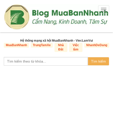
Togg
navig
Hệ thống mạng xã hội MuaBanNhanh - ViecLamVui
MuaBanNhanh
TrungTamXe
Nhà
Việc
NhanhDeDang
Đất
làm
Tìm kiếm