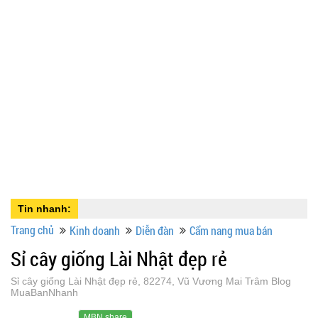
Tin nhanh:
Trang chủ
Kinh doanh
Diễn đàn
Cẩm nang mua bán
Sỉ cây giống Lài Nhật đẹp rẻ
Sỉ cây giống Lài Nhật đẹp rẻ, 82274, Vũ Vương Mai Trâm Blog
MuaBanNhanh
MBN share