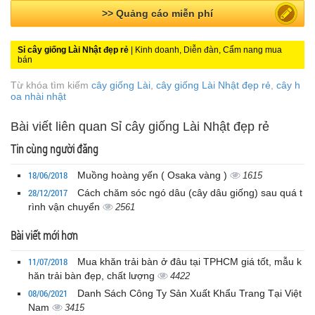
>> Bài PR miễn phí
Sỉ cây giống Lài Nhật đẹp rẻ
| Kinh doanh, Diễn đàn, Cẩm nang mua
bán
Từ khóa tìm kiếm
cây giống Lài
,
cây giống Lài Nhật đẹp rẻ
,
cây h
oa nhài nhật
Bài viết liên quan Sỉ cây giống Lài Nhật đẹp rẻ
Tin cùng người đăng
18/06/2018
Muồng hoàng yến ( Osaka vàng )
1615
28/12/2017
Cách chăm sóc ngó dâu (cây dâu giống) sau quá t
rình vận chuyển
2561
Bài viết mới hơn
11/07/2018
Mua khăn trải bàn ở đâu tại TPHCM giá tốt, mẫu k
hăn trải bàn đẹp, chất lượng
4422
08/06/2021
Danh Sách Công Ty Sản Xuất Khẩu Trang Tại Việt
Nam
3415