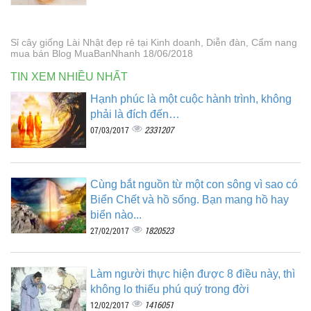
Sỉ cây giống Lài Nhật đẹp rẻ tại Kinh doanh, Diễn đàn, Cẩm nang
mua bán Blog MuaBanNhanh 18/06/2018
TIN XEM NHIỀU NHẤT
Hạnh phúc là một cuộc hành trình, không
phải là đích đến…
2331207
07/03/2017
Cùng bắt nguồn từ một con sông vì sao có
Biển Chết và hồ sống. Bạn mang hồ hay
biển nào...
1820523
27/02/2017
Làm người thực hiện được 8 điều này, thì
không lo thiếu phú quý trong đời
1416051
12/02/2017