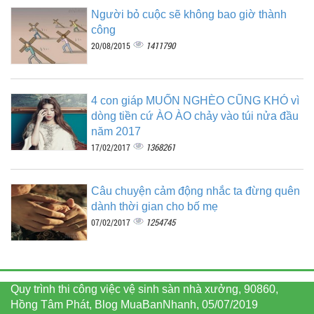
Người bỏ cuộc sẽ không bao giờ thành
công
1411790
20/08/2015
4 con giáp MUỐN NGHÈO CŨNG KHÓ vì
dòng tiền cứ ÀO ÀO chảy vào túi nửa đầu
năm 2017
1368261
17/02/2017
Câu chuyện cảm động nhắc ta đừng quên
dành thời gian cho bố mẹ
1254745
07/02/2017
Quy trình thi công việc vệ sinh sàn nhà xưởng, 90860,
Hồng Tâm Phát, Blog MuaBanNhanh, 05/07/2019