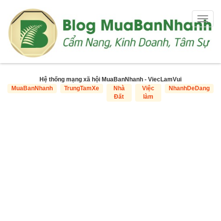
Togg
navig
Hệ thống mạng xã hội MuaBanNhanh - ViecLamVui
MuaBanNhanh
TrungTamXe
Nhà
Việc
NhanhDeDang
Đất
làm