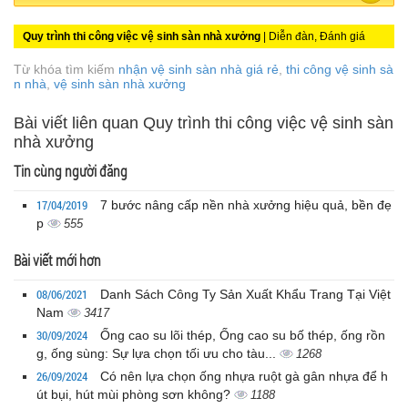
Quy trình thi công việc vệ sinh sàn nhà xưởng
| Diễn đàn, Đánh giá
Từ khóa tìm kiếm
nhận vệ sinh sàn nhà giá rẻ
,
thi công vệ sinh sà
n nhà
,
vệ sinh sàn nhà xưởng
Bài viết liên quan Quy trình thi công việc vệ sinh sàn
nhà xưởng
Tin cùng người đăng
17/04/2019
7 bước nâng cấp nền nhà xưởng hiệu quả, bền đẹ
p
555
Bài viết mới hơn
08/06/2021
Danh Sách Công Ty Sản Xuất Khẩu Trang Tại Việt
Nam
3417
30/09/2024
Ống cao su lõi thép, Ống cao su bố thép, ống rồn
g, ống sùng: Sự lựa chọn tối ưu cho tàu...
1268
26/09/2024
Có nên lựa chọn ống nhựa ruột gà gân nhựa để h
út bụi, hút mùi phòng sơn không?
1188