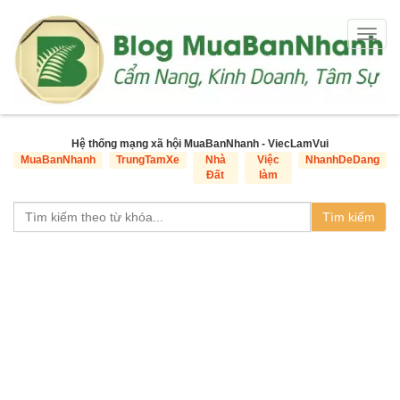
Togg
navig
Hệ thống mạng xã hội MuaBanNhanh - ViecLamVui
MuaBanNhanh
TrungTamXe
Nhà
Việc
NhanhDeDang
Đất
làm
Tìm kiếm