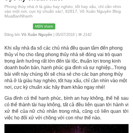
Phong thủy nhà ở là giàu hay nghèo, tốt hay xấu, chỉ cần nhìn
vào một nơi, cực kỳ chuẩn xác!, 82817, Võ Xuân Nguyên Blog
MuaBanNhanh
MBN share
Đăng bởi
Võ Xuân Nguyên
| 05/07/2018 |
2142
Khi xây nhà đa số các chủ nhà đều quan tâm đến phong
thủy vì họ cho rằng phong thủy nhà sẽ đóng vai trò quan
trọng ảnh hưởng rất lớn đến tài lộc, thuận lợi trong kinh
doanh buôn bán, hạnh phúc gia đình và sự nghiệp...Trong
bài viết này chúng tôi sẽ chia sẻ cho các bạn phong thủy
nhà ở là giàu hay nghèo, tốt hay xấu, chỉ cần nhìn vào một
nơi, cực kỳ chuẩn xác hãy tham khảo ngay nhé!
Gia đình có thể hạnh phúc, bình an hay không, thế hệ sau
có thể thành tài hay không, tất cả đều liên quan tới hành vi
xử thế của nữ chủ nhân trong nhà, cũng có liên quan tới
việc họ đối xử với chồng với con như thế nào.