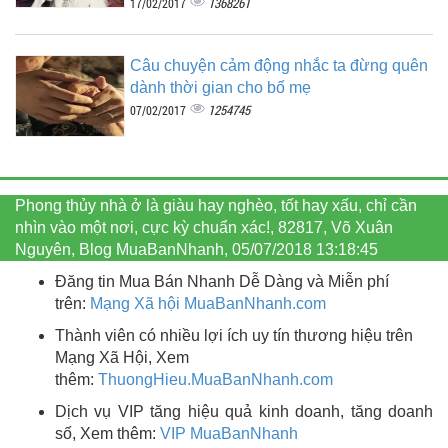
1368261
17/02/2017
Câu chuyện cảm động nhắc ta đừng quên
dành thời gian cho bố mẹ
1254745
07/02/2017
Phong thủy nhà ở là giàu hay nghèo, tốt hay xấu, chỉ cần
nhìn vào một nơi, cực kỳ chuẩn xác!, 82817, Võ Xuân
Nguyên, Blog MuaBanNhanh, 05/07/2018 13:18:45
Đăng tin Mua Bán Nhanh Dễ Dàng và Miễn phí
trên:
Mạng Xã hội MuaBanNhanh.com
Thành viên có nhiều lợi ích uy tín thương hiệu trên
Mạng Xã Hội, Xem
thêm:
ThuongHieu.MuaBanNhanh.
com
Dịch vụ VIP tăng hiệu quả kinh doanh, tăng doanh
số, Xem thêm:
VIP MuaBanNhanh