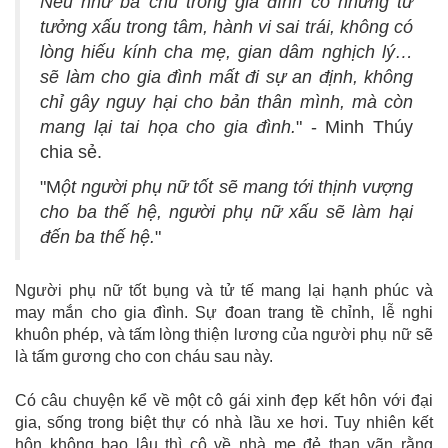
Nếu như bà chủ trong gia đình có những tư
tưởng xấu trong tâm, hành vi sai trái, không có
lòng hiếu kính cha mẹ, gian dâm nghịch lý…
sẽ làm cho gia đình mất đi sự an định, không
chỉ gây nguy hại cho bản thân mình, mà còn
mang lại tai họa cho gia đình.
" - Minh Thúy
chia sẻ.
"M
ột người phụ nữ tốt sẽ mang tới thịnh vượng
cho ba thế hệ, người phụ nữ xấu sẽ làm hại
đến ba thế hệ.
"
Người phụ nữ tốt bụng và tử tế mang lại hạnh phúc và
may mắn cho gia đình. Sự đoan trang tề chỉnh, lễ nghi
khuôn phép, và tấm lòng thiện lương của người phụ nữ sẽ
là tấm gương cho con cháu sau này.
Có câu chuyện kể về một cô gái xinh đẹp kết hôn với đại
gia, sống trong biệt thự có nhà lầu xe hơi. Tuy nhiên kết
hôn không bao lâu thì cô về nhà mẹ đẻ than vãn rằng