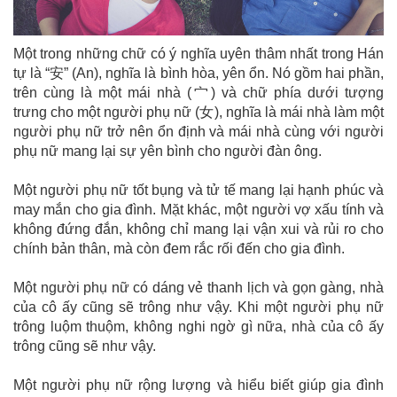
Một trong những chữ có ý nghĩa uyên thâm nhất trong Hán
tự là “安” (An), nghĩa là bình hòa, yên ổn. Nó gồm hai phần,
trên cùng là một mái nhà (宀) và chữ phía dưới tượng
trưng cho một người phụ nữ (女), nghĩa là mái nhà làm một
người phụ nữ trở nên ổn định và mái nhà cùng với người
phụ nữ mang lại sự yên bình cho người đàn ông.
Một người phụ nữ tốt bụng và tử tế mang lại hạnh phúc và
may mắn cho gia đình. Mặt khác, một người vợ xấu tính và
không đứng đắn, không chỉ mang lại vận xui và rủi ro cho
chính bản thân, mà còn đem rắc rối đến cho gia đình.
Một người phụ nữ có dáng vẻ thanh lịch và gọn gàng, nhà
của cô ấy cũng sẽ trông như vậy. Khi một người phụ nữ
trông luộm thuộm, không nghi ngờ gì nữa, nhà của cô ấy
trông cũng sẽ như vậy.
Một người phụ nữ rộng lượng và hiểu biết giúp gia đình