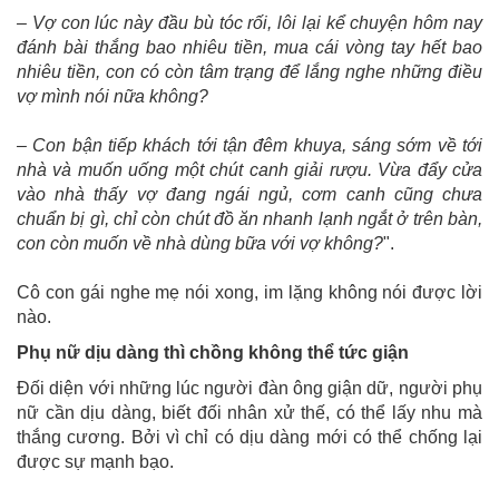
– Vợ con lúc này đầu bù tóc rối, lôi lại kể chuyện hôm nay
đánh bài thắng bao nhiêu tiền, mua cái vòng tay hết bao
nhiêu tiền, con có còn tâm trạng để lắng nghe những điều
vợ mình nói nữa không?
– Con bận tiếp khách tới tận đêm khuya, sáng sớm về tới
nhà và muốn uống một chút canh giải rượu.
Vừa đẩy cửa
vào nhà thấy vợ đang ngái ngủ, cơm canh cũng chưa
chuẩn bị gì, chỉ còn chút đồ ăn
nhanh lạnh ngắt ở trên bàn,
con còn muốn về nhà dùng bữa với vợ không?
".
Cô con gái nghe mẹ nói xong, im lặng không nói được lời
nào.
Phụ nữ dịu dàng thì chồng không thể tức giận
Đối diện với những lúc người đàn ông giận dữ, người phụ
nữ cần dịu dàng, biết đối nhân xử thế, có thể lấy nhu mà
thắng cương. Bởi vì chỉ có dịu dàng mới có thể chống lại
được sự mạnh bạo.