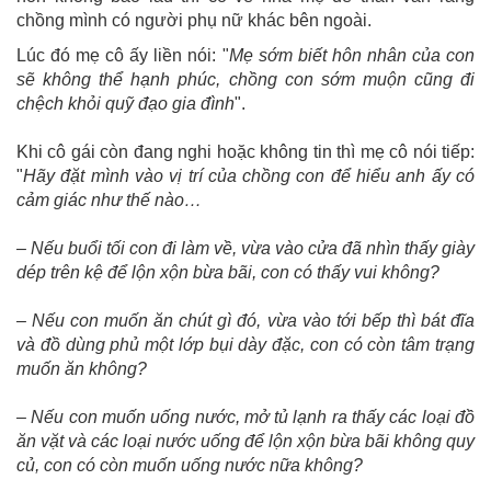
chồng mình có người phụ nữ khác bên ngoài.
Lúc đó mẹ cô ấy liền nói: "
Mẹ sớm biết hôn nhân của con
sẽ không thể hạnh phúc, chồng con sớm muộn cũng đi
chệch khỏi quỹ đạo gia đình
".
Khi cô gái còn đang nghi hoặc không tin thì mẹ cô nói tiếp:
"
Hãy đặt mình vào vị trí của chồng con để hiểu anh ấy có
cảm giác như thế nào…
– Nếu buổi tối con đi làm về, vừa vào cửa đã nhìn thấy giày
dép trên kệ để lộn xộn bừa bãi, con có thấy vui không?
– Nếu con muốn ăn chút gì đó, vừa vào tới bếp thì bát đĩa
và đồ dùng phủ một lớp bụi dày đặc, con có còn tâm trạng
muốn ăn không?
– Nếu con muốn uống nước, mở tủ lạnh ra thấy các loại đồ
ăn vặt và các loại nước uống để lộn xộn bừa bãi không quy
củ, con có còn muốn uống nước nữa không?