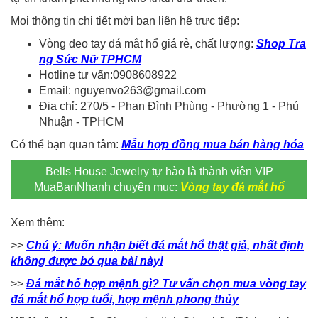
Mọi thông tin chi tiết mời bạn liên hệ trực tiếp:
Vòng đeo tay đá mắt hổ giá rẻ, chất lượng:
Shop Tra
ng Sức Nữ TPHCM
Hotline tư vấn:0908608922
Email: nguyenvo263@gmail.com
Địa chỉ: 270/5 - Phan Đình Phùng - Phường 1 - Phú
Nhuận - TPHCM
Có thể bạn quan tâm:
Mẫu hợp đồng mua bán hàng hóa
Bells House Jewelry tự hào là thành viên VIP
MuaBanNhanh chuyên mục:
Vòng tay đá mắt hổ
Xem thêm:
>>
Chú ý: Muốn nhận biết đá mắt hổ thật giả, nhất định
không được bỏ qua bài này!
>>
Đá mắt hổ hợp mệnh gì? Tư vấn chọn mua vòng tay
đá mắt hổ hợp tuổi, hợp mệnh phong thủy