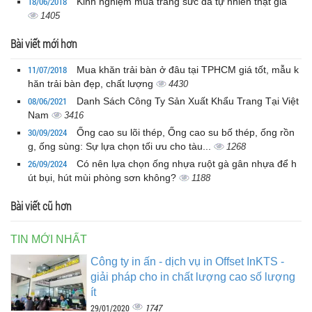
18/06/2018
Kinh nghiệm mua trang sức đá tự nhiên thật giả
1405
Bài viết mới hơn
11/07/2018
Mua khăn trải bàn ở đâu tại TPHCM giá tốt, mẫu k
hăn trải bàn đẹp, chất lượng
4430
08/06/2021
Danh Sách Công Ty Sản Xuất Khẩu Trang Tại Việt
Nam
3416
30/09/2024
Ống cao su lõi thép, Ống cao su bố thép, ống rồn
g, ống sùng: Sự lựa chọn tối ưu cho tàu...
1268
26/09/2024
Có nên lựa chọn ống nhựa ruột gà gân nhựa để h
út bụi, hút mùi phòng sơn không?
1188
Bài viết cũ hơn
TIN MỚI NHẤT
Công ty in ấn - dịch vụ in Offset InKTS -
giải pháp cho in chất lượng cao số lượng
ít
1747
29/01/2020