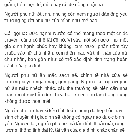
giảm, trên thực tế, điều này rất dễ dàng nhận ra.
Người phụ nữ tốt tính, nhưng còn xem người đàn ông yêu
thương người phụ nữ của mình như thế nào.
Cái gọi là: Đức hạnh! Nước có thể mang theo một chiếc
thuyền, cũng có thể lật đổ nó. Vì vậy, một số người nói một
gia đình hạnh phúc hay không, tám mươi phần trăm tùy
thuộc vào nữ chủ nhân, xem diện mạo và tinh thần của nữ
chủ nhân, bạn gần như có thể xác định tình trạng hoàn
cảnh của gia đình.
Người phụ nữ ăn mặc sạch sẽ, chỉnh tề nhà cửa sẽ
thường xuyên ngăn nắp, gọn gàng. Ngược lại, người phụ
nữ ăn mặc nhếch nhác, cẩu thả thường sẽ biến căn nhà
thành một mớ hỗn độn, bừa bãi, khiến cho tâm trạng cũng
không được thoải mái.
Người phụ nữ hay kì kèo tính toán, bụng dạ hẹp hòi, hay
sinh chuyện thì gia đình sẽ không có ngày nào được bình
yên. Ngược lại, người phụ nữ mà tâm tính thoải mái, rộng
lượng, thông tình đạt lý, tài vận của gia đình chắc chắn sẽ