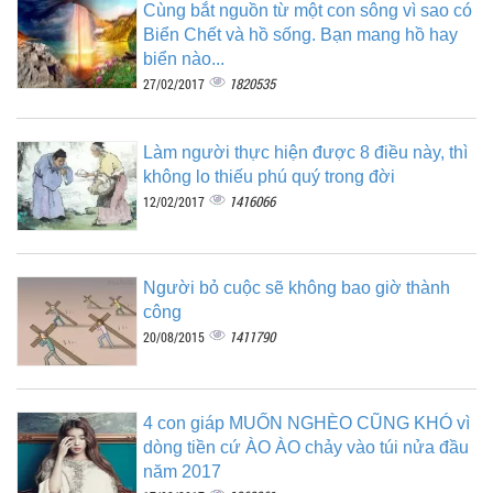
Cùng bắt nguồn từ một con sông vì sao có
Biển Chết và hồ sống. Bạn mang hồ hay
biển nào...
1820535
27/02/2017
Làm người thực hiện được 8 điều này, thì
không lo thiếu phú quý trong đời
1416066
12/02/2017
Người bỏ cuộc sẽ không bao giờ thành
công
1411790
20/08/2015
4 con giáp MUỐN NGHÈO CŨNG KHÓ vì
dòng tiền cứ ÀO ÀO chảy vào túi nửa đầu
năm 2017