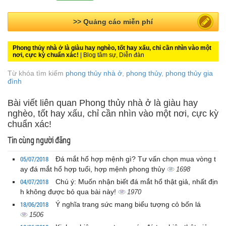
>> Quảng cáo miễn phí
Phong thủy nhà ở là giàu hay nghèo, tốt hay xấu, chỉ cần nhìn vào một
nơi, cực kỳ chuẩn xác!
| Blog tâm sự, Diễn đàn
Từ khóa tìm kiếm
phong thủy nhà ở
,
phong thủy
,
phong thủy gia
đình
Bài viết liên quan Phong thủy nhà ở là giàu hay
nghèo, tốt hay xấu, chỉ cần nhìn vào một nơi, cực kỳ
chuẩn xác!
Tin cùng người đăng
05/07/2018
Đá mắt hổ hợp mệnh gì? Tư vấn chọn mua vòng t
ay đá mắt hổ hợp tuổi, hợp mệnh phong thủy
1698
04/07/2018
Chú ý: Muốn nhận biết đá mắt hổ thật giả, nhất địn
h không được bỏ qua bài này!
1970
18/06/2018
Ý nghĩa trang sức mang biểu tượng cỏ bốn lá
1506