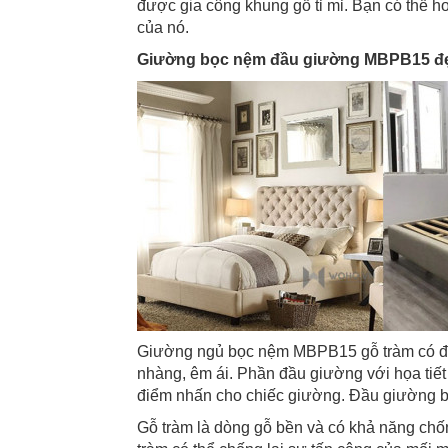
được gia công khung gỗ tỉ mỉ. Bạn có thể 
của nó.
Giường bọc nệm đầu giường MBPB15 đ
Giường ngủ bọc nệm MBPB15 gỗ tràm có độ
nhàng, êm ái. Phần đầu giường với họa tiết
điểm nhấn cho chiếc giường. Đầu giường bằ
Gỗ tràm là dòng gỗ bền và có khả năng chốn