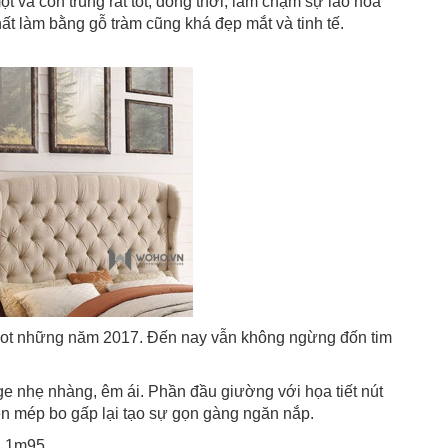
t và côn trùng rất tốt, đồng thời, làm chậm sự lão hóa
hất làm bằng gỗ tràm cũng khá đẹp mắt và tinh tế.
hot những năm 2017. Đến nay vẫn không ngừng đốn tim
nhẹ nhàng, êm ái. Phần đầu giường với họa tiết nút
ên mép bo gấp lại tạo sự gọn gàng ngăn nắp.
d 1m95.