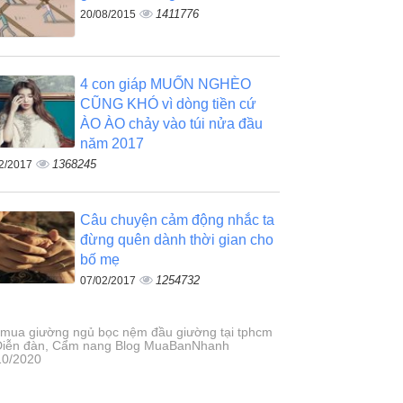
1411776
20/08/2015
4 con giáp MUỐN NGHÈO
CŨNG KHÓ vì dòng tiền cứ
ÀO ÀO chảy vào túi nửa đầu
năm 2017
1368245
2/2017
Câu chuyện cảm động nhắc ta
đừng quên dành thời gian cho
bố mẹ
1254732
07/02/2017
 mua giường ngủ bọc nệm đầu giường tại tphcm
 Diễn đàn, Cẩm nang Blog MuaBanNhanh
10/2020