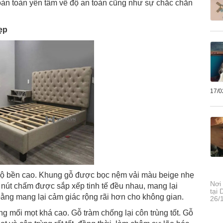
hoàn toàn yên tâm về độ an toàn cũng như sự chắc chắn
ẹp
17/0
 bền cao. Khung gỗ được bọc nệm vải màu beige nhẹ
Nơi
 nút chấm được sắp xếp tinh tế đều nhau, mang lại
tại
ng mang lại cảm giác rộng rãi hơn cho không gian.
26/
g mối mọt khá cao. Gỗ tràm chống lại côn trùng tốt. Gỗ