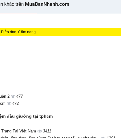
| Diễn đàn, Cẩm nang
quận 2
477
phcm
472
nệm đầu giường tại tphcm
 Trang Tại Việt Nam
3411