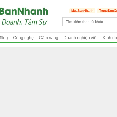
MuaBanNhanh
TrungTamX
đồng
Công nghệ
Cẩm nang
Doanh nghiệp viết
Kinh d