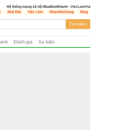
Hệ thống mạng xã hội MuaBanNhanh - ViecLamVui
e
Nhà Đất
Việc Làm
NhanhDeDang
Blog
Tìm kiếm
oanh
Đánh giá
Sự kiện