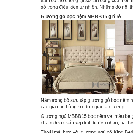
tràm có thể chống lại sự tấn công của mối mọ
gỗ trong điều kiện tự nhiên. Những đồ nội t
Giường gỗ bọc nệm MBBB15 giá rẻ
Nằm trong bộ sưu tập giường gỗ bọc nệm 
các gia chủ bằng sự đơn giản ấn tượng.
Giường ngủ MBBB15 bọc nệm vải màu beige 
chấm được sắp xếp tinh tế đều nhau, hai b
Thoải mái hơn với giường ngủ cỡ King Be