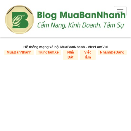
Togg
navig
Hệ thống mạng xã hội MuaBanNhanh - ViecLamVui
MuaBanNhanh
TrungTamXe
Nhà
Việc
NhanhDeDang
Đất
làm