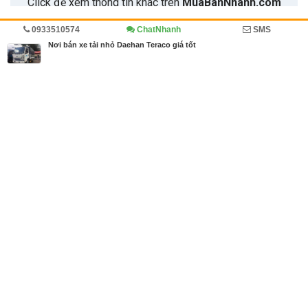
0933510574
ChatNhanh
SMS
Trang chủ
Kinh doanh
Diễn đàn
Ô tô, xe tải
Nơi bán xe tải nhỏ Daehan Teraco giá tốt
MBN share
>> Quảng cáo miễn phí
Nơi bán xe tải nhỏ Daehan Teraco giá tốt
| Kinh doanh, Diễn đàn, Ô tô,
xe tải
Từ khóa tìm kiếm
giá xe tải deahan
,
xe tải deahan
,
xe tai nho
Bài viết liên quan Nơi bán xe tải nhỏ Daehan Teraco
giá tốt
Bài viết mới hơn
11/07/2018
Mua khăn trải bàn ở đâu tại TPHCM giá tốt, mẫu k
hăn trải bàn đẹp, chất lượng
4440
08/06/2021
Danh Sách Công Ty Sản Xuất Khẩu Trang Tại Việt