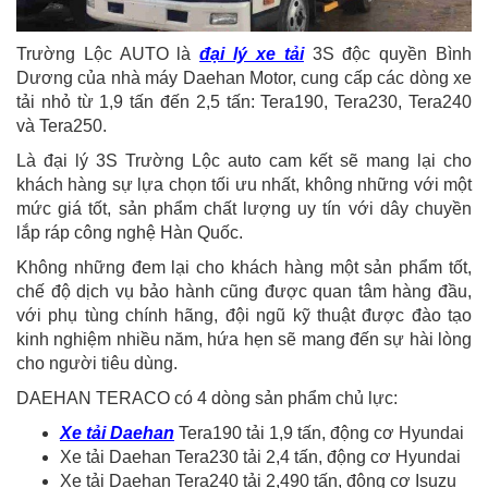
Trường Lộc AUTO là
đại lý xe tải
3S độc quyền Bình
Dương của nhà máy Daehan Motor, cung cấp các dòng xe
tải nhỏ từ 1,9 tấn đến 2,5 tấn: Tera190, Tera230, Tera240
và Tera250.
Là đại lý 3S Trường Lộc auto cam kết sẽ mang lại cho
khách hàng sự lựa chọn tối ưu nhất, không những với một
mức giá tốt, sản phẩm chất lượng uy tín với dây chuyền
lắp ráp công nghệ Hàn Quốc.
Không những đem lại cho khách hàng một sản phẩm tốt,
chế độ dịch vụ bảo hành cũng được quan tâm hàng đầu,
với phụ tùng chính hãng, đội ngũ kỹ thuật được đào tạo
kinh nghiệm nhiều năm, hứa hẹn sẽ mang đến sự hài lòng
cho người tiêu dùng.
DAEHAN TERACO có 4 dòng sản phẩm chủ lực:
Xe tải Daehan
Tera190 tải 1,9 tấn, động cơ Hyundai
Xe tải Daehan Tera230 tải 2,4 tấn, động cơ Hyundai
Xe tải Daehan Tera240 tải 2,490 tấn, động cơ Isuzu