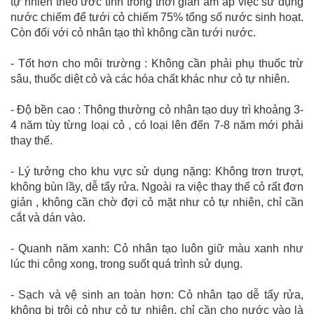
tự nhiên theo ước tính trong thời gian ấm áp việc sử dụng
nước chiếm để tưới cỏ chiếm 75% tổng số nước sinh hoạt.
Còn đối với cỏ nhân tạo thì không cần tưới nước.
- Tốt hơn cho môi trường : Không cần phải phụ thuốc trừ
sâu, thuốc diệt cỏ và các hóa chất khác như cỏ tự nhiên.
- Độ bền cao : Thông thường cỏ nhân tạo duy trì khoảng 3-
4 năm tùy từng loại cỏ , có loại lên đến 7-8 năm mới phải
thay thế.
- Lý tưởng cho khu vực sử dụng nặng: Không trơn trượt,
không bùn lầy, dễ tẩy rửa. Ngoài ra việc thay thế cỏ rất đơn
giản , không cần chờ đợi cỏ mặt như cỏ tự nhiên, chỉ cần
cắt và dán vào.
- Quanh năm xanh: Cỏ nhân tạo luôn giữ màu xanh như
lúc thi công xong, trong suốt quá trình sử dụng.
- Sạch và vệ sinh an toàn hơn: Cỏ nhân tạo dễ tẩy rửa,
không bị trôi cỏ như cỏ tự nhiên, chỉ cần cho nước vào là