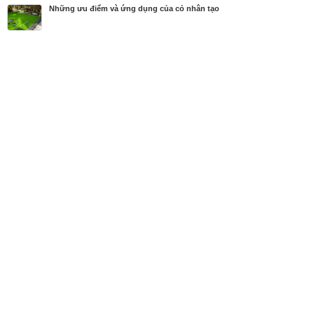
Diễn đàn
Đánh giá
Những ưu điểm và ứng dụng của cỏ nhân tạo
MBN share
>> Bài PR miễn phí
Những ưu điểm và ứng dụng của cỏ nhân tạo
| Diễn đàn, Đánh giá
Từ khóa tìm kiếm
cỏ nhân tạo
,
cỏ nhân tạo bóng đá
,
cỏ nhân tạo
sân vườn
,
thảm cỏ nhân tạo
,
ưu điểm của cỏ nhân tạo
Bài viết liên quan Những ưu điểm và ứng dụng của
cỏ nhân tạo
Tin cùng người đăng
13/08/2018
Một số điều cần tránh khi sử dụng cỏ nhân tạo
1160
Bài viết mới hơn
08/06/2021
Danh Sách Công Ty Sản Xuất Khẩu Trang Tại Việt
Nam
3416