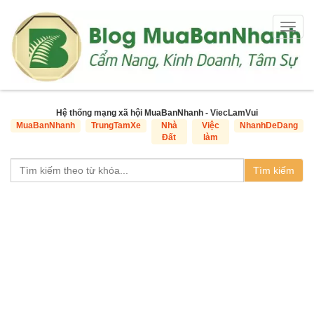
Togg
navig
Hệ thống mạng xã hội MuaBanNhanh - ViecLamVui
MuaBanNhanh
TrungTamXe
Nhà
Việc
NhanhDeDang
Đất
làm
Tìm kiếm