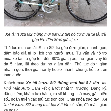
Xe tải Isuzu 8t2 thùng mui bạt 8.2 tấn hỗ trợ mua xe tải trả
góp lên đến 80% giá trị xe
Thủ tục mua xe tải iSuzu 8t2 trả góp đơn giản, nhanh gọn,
đảm bảo giá trị lợi ích cho người mua. Tư vấn và hỗ trợ
mua xe tải trả góp lên đến 80% giá trị xe, thời gian vay tối
đa 5 năm, lãi theo dư nợ giảm dần. Thủ tục đơn giản
nhanh gọn, thời gian xử lý hồ sơ nhanh chóng, hỗ trợ trên
toàn quốc.
Khách mua
Xe tải Isuzu 8t2 thùng mui bạt 8.2 tấn
tại
Phú Mẫn Auto
Cam kết giá tốt nhất thị trường. Đăng ký,
đăng kiểm, khám lưu hành, cà số khung - số máy, gắn biển
số.. hoàn thiện các thủ tục trọn gói "Chìa khóa trao tay". Xe
Xe tải Isuzu 8t2 thùng mui bạt 8.2 tấn
có sẳn, đủ màu, giao
xe ngay