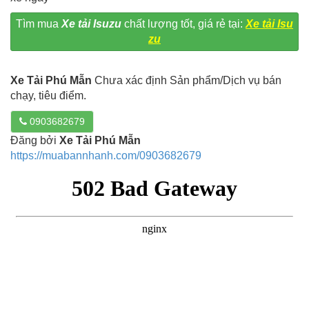
Tìm mua
Xe tải Isuzu
chất lượng tốt, giá rẻ tại:
Xe tải Isu
zu
Xe Tải Phú Mẫn
Chưa xác định Sản phẩm/Dịch vụ bán
chạy, tiêu điểm.
0903682679
Đăng bởi
Xe Tải Phú Mẫn
https://muabannhanh.com/0903682679