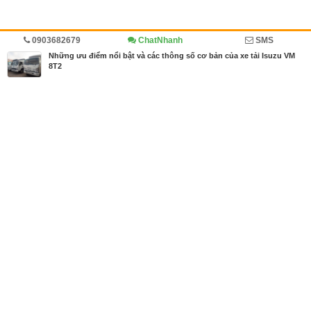
0903682679
ChatNhanh
SMS
Trang chủ
Diễn đàn
Đánh giá
Những ưu điểm nổi bật và các thông số cơ bản của xe tải Isuzu VM
8T2
MBN share
>> Quảng cáo miễn phí
Những ưu điểm nổi bật và các thông số cơ bản của xe tải Isuzu VM
8T2
| Diễn đàn, Đánh giá
Từ khóa tìm kiếm
Isuzu VM 8t2
,
xe tải Isuzu
,
xe tải isuzu 8t2
,
Xe t
ải trả góp
Bài viết liên quan Những ưu điểm nổi bật và các
thông số cơ bản của xe tải Isuzu VM 8T2
Tin cùng người đăng
15/06/2018
Đánh giá xe tải van Dongben x30
1504
15/06/2018
Thông số kỹ thuật xe tải van dongben x30 v2