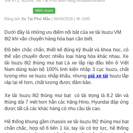
VM 8T2, 80144, Xe Tải Phú Mẫn Blog MuaBanNhanh
MBN share
Đăng bởi
Xe Tải Phú Mẫn
| 06/04/2018 |
1045
Dưới đây là những ưu điểm nổi bật của xe tải Isuzu VM
8t2 khi vận chuyển hàng hóa bạn cần biết.
Độ bền chắc chắn, thiết kế đúng kỹ thuật và khoa học, có
thể vận chuyển được nhiều loại hàng hóa khác nhau. Xe
tải Isuzu 8t2 thùng mui bạt Là xe lắp ráp đầu tiên ở Việt
Nam dùng toàn bộ 100% linh kiện nhập 3 cục Isuzu, chất
lượng như xe Isuzu nhập khẩu, nhưng
giá xe tải
Isuzu lắp
ráp lại rẻ hơn, chất lượng được đảm bảo.
Xe tải Isuzu 8t2 thùng mui bạt có tải trọng là 8.2 tấn và
thùng dài 7 mét hơn hẳn các hãng Hino, Hyundai đáp ứng
được tất cả các khác hàng có nhu cầu tải cao.
Hệ thống khung gầm chassis xe tải Isuzu 8t2 thùng mui bạt
chắn chắc, hợp số 6 tiến 1 lùi, tay lái có trợ lực, hệ thống