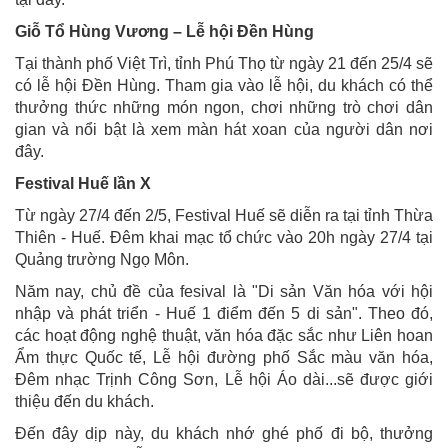
Giỗ Tổ Hùng Vương – Lễ hội Đền Hùng
Tại thành phố Việt Trì, tỉnh Phú Thọ từ ngày 21 đến 25/4 sẽ
có lễ hội Đền Hùng. Tham gia vào lễ hội, du khách có thể
thưởng thức những món ngon, chơi những trò chơi dân
gian và nổi bật là xem màn hát xoan của người dân nơi
đây.
Festival Huế lần X
Từ ngày 27/4 đến 2/5, Festival Huế sẽ diễn ra tại tỉnh Thừa
Thiên - Huế. Đêm khai mạc tổ chức vào 20h ngày 27/4 tại
Quảng trường Ngọ Môn.
Năm nay, chủ đề của fesival là "Di sản Văn hóa với hội
nhập và phát triển - Huế 1 điểm đến 5 di sản". Theo đó,
các hoạt động nghệ thuật, văn hóa đặc sắc như Liên hoan
Ẩm thực Quốc tế, Lễ hội đường phố Sắc màu văn hóa,
Đêm nhạc Trịnh Công Sơn, Lễ hội Áo dài...sẽ được giới
thiệu đến du khách.
Đến đây dịp này, du khách nhớ ghé phố đi bộ, thưởng