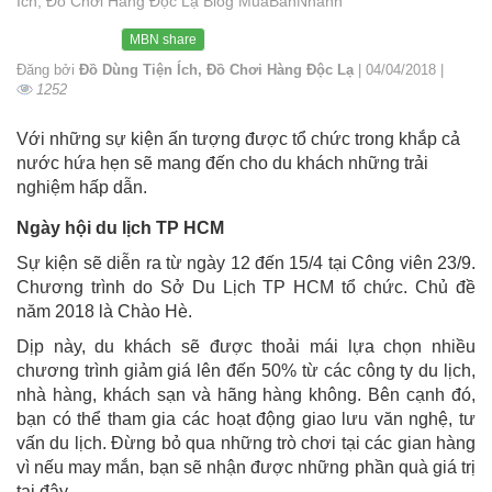
Ích, Đồ Chơi Hàng Độc Lạ Blog MuaBanNhanh
MBN share
Đăng bởi
Đồ Dùng Tiện Ích, Đồ Chơi Hàng Độc Lạ
| 04/04/2018 |
1252
Với những sự kiện ấn tượng được tổ chức trong khắp cả
nước hứa hẹn sẽ mang đến cho du khách những trải
nghiệm hấp dẫn.
Ngày hội du lịch TP HCM
Sự kiện sẽ diễn ra từ ngày 12 đến 15/4 tại Công viên 23/9.
Chương trình do Sở Du Lịch TP HCM tổ chức. Chủ đề
năm 2018 là Chào Hè.
Dịp này, du khách sẽ được thoải mái lựa chọn nhiều
chương trình giảm giá lên đến 50% từ các công ty du lịch,
nhà hàng, khách sạn và hãng hàng không. Bên cạnh đó,
bạn có thể tham gia các hoạt động giao lưu văn nghệ, tư
vấn du lịch. Đừng bỏ qua những trò chơi tại các gian hàng
vì nếu may mắn, bạn sẽ nhận được những phần quà giá trị
tại đây.