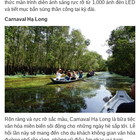
thức màn trình diễn ánh sáng rực rỡ từ 1.000 ánh đèn LED
và tiết mục bắn súng thần công tại kỳ đài.
Carnaval Hạ Long
Rộn ràng và rực rỡ sắc màu, Carnaval Hạ Long là bữa tiệc
văn hóa miền biển sôi động cho những ngày hè sắp tới. Lễ
hội lần này sẽ mang đến cho du khách không gian văn hóa
đường phố rộn ràng, những vũ điệu âm nhạc vui tươi.