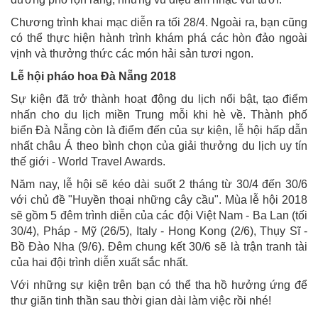
Chương trình khai mạc diễn ra tối 28/4. Ngoài ra, bạn cũng
có thể thực hiện hành trình khám phá các hòn đảo ngoài
vịnh và thưởng thức các món hải sản tươi ngon.
Lễ hội pháo hoa Đà Nẵng 2018
Sự kiện đã trở thành hoạt động du lịch nổi bật, tạo điểm
nhấn cho du lịch miền Trung mỗi khi hè về. Thành phố
biển Đà Nẵng còn là điểm đến của sự kiện, lễ hội hấp dẫn
nhất châu Á theo bình chọn của giải thưởng du lịch uy tín
thế giới - World Travel Awards.
Năm nay, lễ hội sẽ kéo dài suốt 2 tháng từ 30/4 đến 30/6
với chủ đề "Huyền thoại những cây cầu". Mùa lễ hội 2018
sẽ gồm 5 đêm trình diễn của các đội Việt Nam - Ba Lan (tối
30/4), Pháp - Mỹ (26/5), Italy - Hong Kong (2/6), Thụy Sĩ -
Bồ Đào Nha (9/6). Đêm chung kết 30/6 sẽ là trận tranh tài
của hai đội trình diễn xuất sắc nhất.
Với những sự kiện trên bạn có thể tha hồ hưởng ứng để
thư giãn tinh thần sau thời gian dài làm việc rồi nhé!