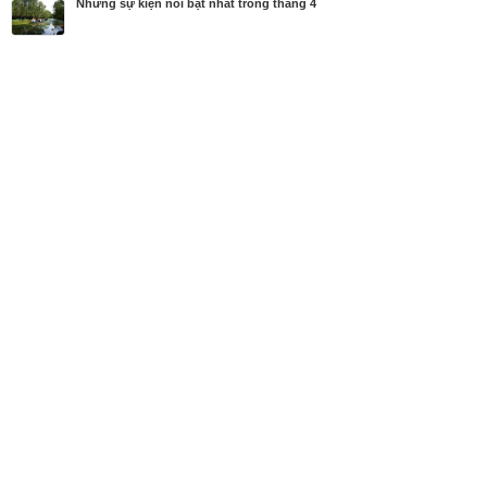
Những sự kiện nổi bật nhất trong tháng 4
MBN share
>> Quảng cáo miễn phí
Những sự kiện nổi bật nhất trong tháng 4
| Diễn đàn, Sự kiện
Từ khóa tìm kiếm
giỗ tổ Hùng Vương
,
lễ hội pháo hoa Đà Nẵng
,
s
ự kiện nổi bật
Bài viết liên quan Những sự kiện nổi bật nhất trong
tháng 4
Tin cùng người đăng
21/06/2021
CEO Hùng Đinh cầu hôn trên mây thành công, rướ
c MC VTV24 kém 16 tuổi về dinh
1412
19/08/2019
Từ video cụ bà đập xe Mercedes - Đỗ xe ô tô chắn
trước cửa nhà người khác có bị xử phạt?
3234
10/10/2018
Hối hận muộn màng của Warren Buffett và nỗi niề
m của những doanh nhân nổi tiếng: Đừng bao...
3240