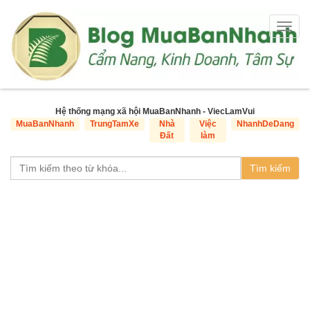
Togg
navig
Hệ thống mạng xã hội MuaBanNhanh - ViecLamVui
MuaBanNhanh
TrungTamXe
Nhà
Việc
NhanhDeDang
Đất
làm
Tìm kiếm