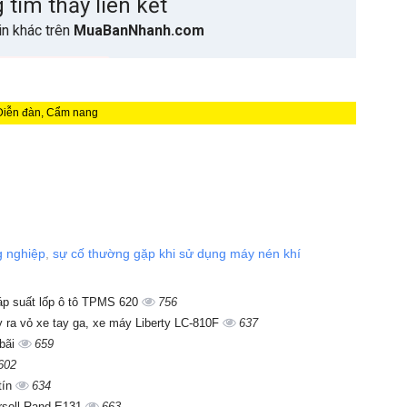
Diễn đàn, Cẩm nang
g nghiệp
,
sự cố thường gặp khi sử dụng máy nén khí
p suất lốp ô tô TPMS 620
756
y ra vỏ xe tay ga, xe máy Liberty LC-810F
637
 bãi
659
602
tín
634
ersoll Rand E131
663