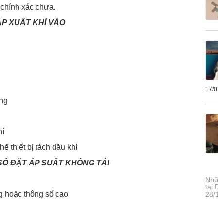
 chính xác chưa.
ÁP XUẤT KHÍ VÀO
17/0
ộng
hí
hế thiết bị tách dầu khí
SỐ ĐẶT ÁP SUẤT KHÔNG TẢI
Nhữ
tại
g hoặc thông số cao
28/