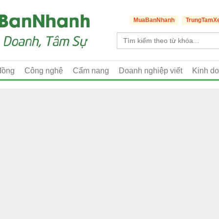
MuaBanNhanh
TrungTamX
đồng
Công nghệ
Cẩm nang
Doanh nghiệp viết
Kinh d