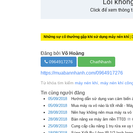
Những sự cố thường gặp khi sử dụng máy nén khí
| 
Đăng bởi
Võ Hoàng
0964917276
ChatNhanh
https://muabannhanh.com/0964917276
Từ khóa tìm kiếm
máy nén khí
,
máy nén khí côn
Tin cùng người đăng
05/09/2018
Hướng dẫn sử dụng van cảm biến á
05/09/2018
Mua máy ra vỏ nào là tốt nhất - Má
28/08/2018
Nên hay không nên mua máy ra vỏ
28/08/2018
Bàn nâng xe máy âm nền TT03
25/08/2018
Cung cấp cầu nâng 1 trụ rửa xe uy 
18/08/2018
Súng Xiết Bu Lông IR 1/2 Inch Ing