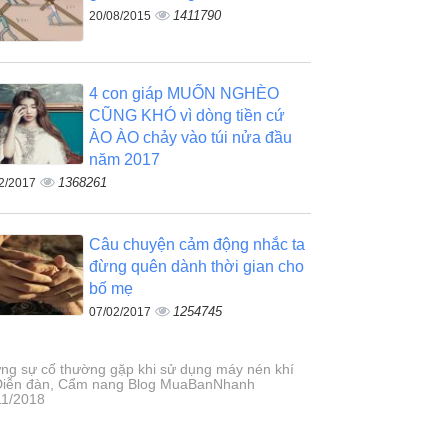
1411790
20/08/2015
4 con giáp MUỐN NGHÈO
CŨNG KHÓ vì dòng tiền cứ
ÀO ÀO chảy vào túi nửa đầu
năm 2017
1368261
2/2017
Câu chuyện cảm động nhắc ta
đừng quên dành thời gian cho
bố mẹ
1254745
07/02/2017
ng sự cố thường gặp khi sử dụng máy nén khí
 Diễn đàn, Cẩm nang Blog MuaBanNhanh
11/2018