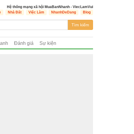
Hệ thống mạng xã hội MuaBanNhanh - ViecLamVui
e
Nhà Đất
Việc Làm
NhanhDeDang
Blog
Tìm kiếm
oanh
Đánh giá
Sự kiện