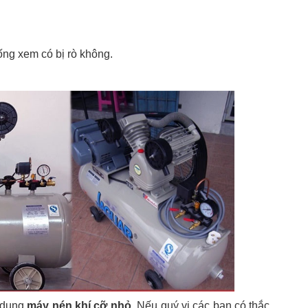
ống xem có bị rò không.
ử dụng
máy nén khí cỡ nhỏ
. Nếu quý vị các bạn có thắc