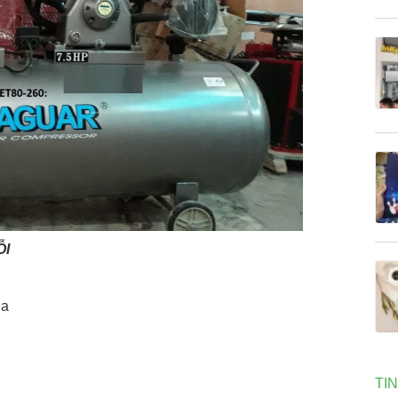
ỖI
ha
TI