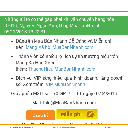
Những rủi ro có thể gặp phải khi vận chuyển hàng hóa,
87016, Nguyễn Ngọc Ánh, Blog MuaBanNhanh,
05/11/2018 16:22:31
Đăng tin Mua Bán Nhanh Dễ Dàng và Miễn phí
trên:
Mạng Xã hội MuaBanNhanh.com
Thành viên có nhiều lợi ích uy tín thương hiệu trên
Mạng Xã Hội, Xem
thêm:
ThuongHieu.MuaBanNhanh.
com
Dịch vụ VIP tăng hiệu quả kinh doanh, tăng doanh
số, Xem thêm:
VIP MuaBanNhanh
Giấy phép MXH số 170 GP-BTTTT ngày 07/04/2016
Mail: Info@MuaBanNhanh.com
Miễn phí
Đăng ký
MuaBanNhanh
và các Mạng xã hội khác: