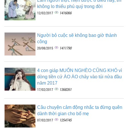
Làm người thực hiện được 8 điều này, thì
không lo thiếu phú quý trong đời
1416066
12/02/2017
Người bỏ cuộc sẽ không bao giờ thành
công
1411790
20/08/2015
4 con giáp MUỐN NGHÈO CŨNG KHÓ vì
dòng tiền cứ ÀO ÀO chảy vào túi nửa đầu
năm 2017
1368261
17/02/2017
Câu chuyện cảm động nhắc ta đừng quên
dành thời gian cho bố mẹ
1254745
07/02/2017