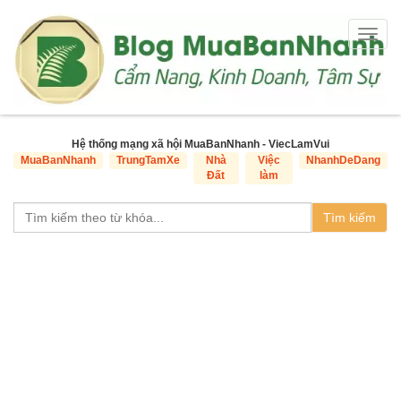
Togg
navig
Hệ thống mạng xã hội MuaBanNhanh - ViecLamVui
MuaBanNhanh
TrungTamXe
Nhà
Việc
NhanhDeDang
Đất
làm
Tìm kiếm