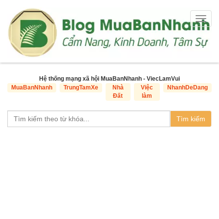
Togg
navig
Hệ thống mạng xã hội MuaBanNhanh - ViecLamVui
MuaBanNhanh
TrungTamXe
Nhà
Việc
NhanhDeDang
Đất
làm
Tìm kiếm