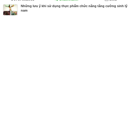
Trang chủ
Diễn đàn
Cẩm nang
Những lưu ý khi sử dụng thực phẩm chức năng tăng cường sinh lý
nam
MBN share
>> Quảng cáo miễn phí
Những lưu ý khi sử dụng thực phẩm chức năng tăng cường sinh lý
nam
| Diễn đàn, Cẩm nang
Từ khóa tìm kiếm
các loại thực phẩm chức năng
,
thực phẩm chức
năng
,
thực phẩm chức năng có tốt không
Bài viết liên quan Những lưu ý khi sử dụng thực
phẩm chức năng tăng cường sinh lý nam
Tin cùng người đăng
14/02/2019
Cao Massage Đa Năng AYOFA RELAX trị say xe, đ
au nhức
1124
07/03/2018
Tăng cường sinh lý nam tự nhiên - thực đơn giúp t
ăng cường sức mạnh cho đàn ông
1232
07/03/2018
Tăng cường sinh lý nam tự nhiên - Dưa hấu, “viagr