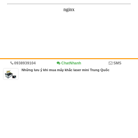
0938939104
ChatNhanh
SMS
Trang chủ
Diễn đàn
Cẩm nang mua bán
Cẩm nang
Những lưu ý khi mua máy khắc laser mini Trung Quốc
MBN share
>> Quảng cáo miễn phí
Những lưu ý khi mua máy khắc laser mini Trung Quốc
| Diễn đàn, Cẩm
nang mua bán, Cẩm nang
Từ khóa tìm kiếm
máy khắc laser mini
,
máy khắc laser Trung Quố
c