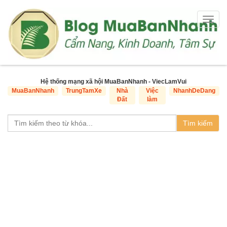
Togg
navig
Hệ thống mạng xã hội MuaBanNhanh - ViecLamVui
MuaBanNhanh
TrungTamXe
Nhà
Việc
NhanhDeDang
Đất
làm
Tìm kiếm