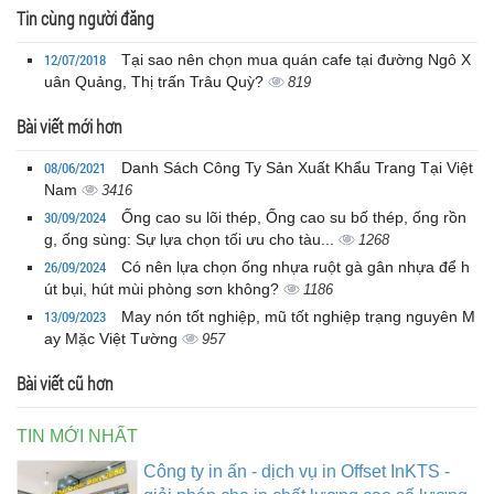
Tin cùng người đăng
12/07/2018
Tại sao nên chọn mua quán cafe tại đường Ngô X
uân Quảng, Thị trấn Trâu Quỳ?
819
Bài viết mới hơn
08/06/2021
Danh Sách Công Ty Sản Xuất Khẩu Trang Tại Việt
Nam
3416
30/09/2024
Ống cao su lõi thép, Ống cao su bố thép, ống rồn
g, ống sùng: Sự lựa chọn tối ưu cho tàu...
1268
26/09/2024
Có nên lựa chọn ống nhựa ruột gà gân nhựa để h
út bụi, hút mùi phòng sơn không?
1186
13/09/2023
May nón tốt nghiệp, mũ tốt nghiệp trạng nguyên M
ay Mặc Việt Tường
957
Bài viết cũ hơn
TIN MỚI NHẤT
Công ty in ấn - dịch vụ in Offset InKTS -