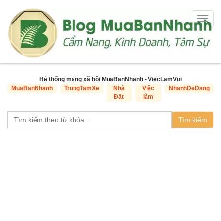
Togg
navig
Hệ thống mạng xã hội MuaBanNhanh - ViecLamVui
MuaBanNhanh
TrungTamXe
Nhà
Việc
NhanhDeDang
Đất
làm
Tìm kiếm