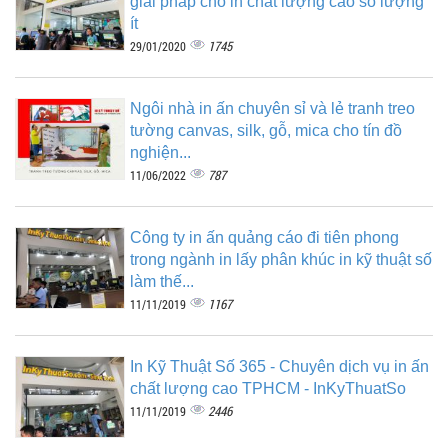
giải pháp cho in chất lượng cao số lượng
ít
1745
29/01/2020
Ngôi nhà in ấn chuyên sỉ và lẻ tranh treo
tường canvas, silk, gỗ, mica cho tín đồ
nghiện...
787
11/06/2022
Công ty in ấn quảng cáo đi tiên phong
trong ngành in lấy phân khúc in kỹ thuật số
làm thế...
1167
11/11/2019
In Kỹ Thuật Số 365 - Chuyên dịch vụ in ấn
chất lượng cao TPHCM - InKyThuatSo
2446
11/11/2019