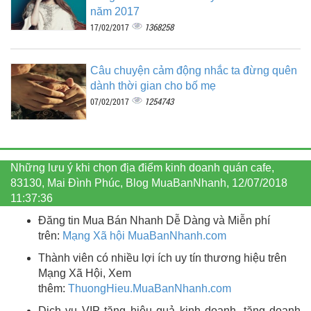
năm 2017
1368258
17/02/2017
Câu chuyện cảm động nhắc ta đừng quên
dành thời gian cho bố mẹ
1254743
07/02/2017
Những lưu ý khi chọn địa điểm kinh doanh quán cafe,
83130, Mai Đình Phúc, Blog MuaBanNhanh, 12/07/2018
11:37:36
Đăng tin Mua Bán Nhanh Dễ Dàng và Miễn phí
trên:
Mạng Xã hội MuaBanNhanh.com
Thành viên có nhiều lợi ích uy tín thương hiệu trên
Mạng Xã Hội, Xem
thêm:
ThuongHieu.MuaBanNhanh.
com
Dịch vụ VIP tăng hiệu quả kinh doanh, tăng doanh