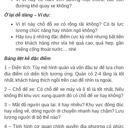
đường khó quay xe không?
Ở lại dễ dàng – Ví dụ:
Vị trí này chỗ đỗ xe có rộng rãi không? Có bị lực
lượng chức năng hay nhòm ngó không?
Hãy lưu ý những đặc điểm cực kỳ nhỏ nhưng bất tiện
cho khách hàng như vỉa hè quá cao, quá hẹp, gần
miệng cống thoát nước… nhé
Bảng liệt kê đặc điểm
1 – Diện tích: Tùy mô hình quán và vốn đầu tư để lựa chọn
địa điểm có diện tích tương ứng. Quán có 2-4 tầng là tốt
nhất, khách hàng thích ngồi trên cao để nhìn ra ngoài.
2 – Chỗ để xe: Có chỗ để xe máy và ô tô là tốt nhất. Nếu
không thì khu vực xung quanh đó có chỗ để xe hay không?
3 – Mật độ người qua lại: ít hay nhiều? Khu vực đông đúc
hay vắng vẻ, dòng người di chuyển nhanh hay chậm? Lưu
lượng người đi bộ thế nào?
4 – Tình hình cơ quan chính quyền địa phương có phức