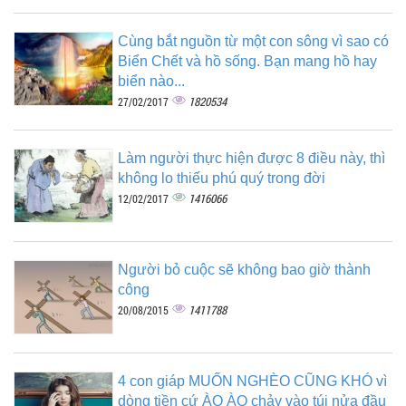
Cùng bắt nguồn từ một con sông vì sao có
Biển Chết và hồ sống. Bạn mang hồ hay
biển nào...
1820534
27/02/2017
Làm người thực hiện được 8 điều này, thì
không lo thiếu phú quý trong đời
1416066
12/02/2017
Người bỏ cuộc sẽ không bao giờ thành
công
1411788
20/08/2015
4 con giáp MUỐN NGHÈO CŨNG KHÓ vì
dòng tiền cứ ÀO ÀO chảy vào túi nửa đầu