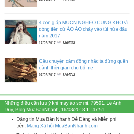
4 con giáp MUỐN NGHÈO CŨNG KHÓ vì
dòng tiền cứ ÀO ÀO chảy vào túi nửa đầu
năm 2017
1368258
17/02/2017
Câu chuyện cảm động nhắc ta đừng quên
dành thời gian cho bố mẹ
1254743
07/02/2017
Những điều cần lưu ý khi may áo sơ mi, 79591, Lê Anh
Duy, Blog MuaBanNhanh, 16/03/2018 11:47:51
Đăng tin Mua Bán Nhanh Dễ Dàng và Miễn phí
trên:
Mạng Xã hội MuaBanNhanh.com