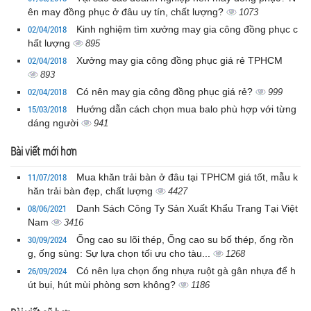
ên may đồng phục ở đâu uy tín, chất lượng?
1073
02/04/2018
Kinh nghiệm tìm xưởng may gia công đồng phục c
hất lượng
895
02/04/2018
Xưởng may gia công đồng phục giá rẻ TPHCM
893
02/04/2018
Có nên may gia công đồng phục giá rẻ?
999
15/03/2018
Hướng dẫn cách chọn mua balo phù hợp với từng
dáng người
941
Bài viết mới hơn
11/07/2018
Mua khăn trải bàn ở đâu tại TPHCM giá tốt, mẫu k
hăn trải bàn đẹp, chất lượng
4427
08/06/2021
Danh Sách Công Ty Sản Xuất Khẩu Trang Tại Việt
Nam
3416
30/09/2024
Ống cao su lõi thép, Ống cao su bố thép, ống rồn
g, ống sùng: Sự lựa chọn tối ưu cho tàu...
1268
26/09/2024
Có nên lựa chọn ống nhựa ruột gà gân nhựa để h
út bụi, hút mùi phòng sơn không?
1186