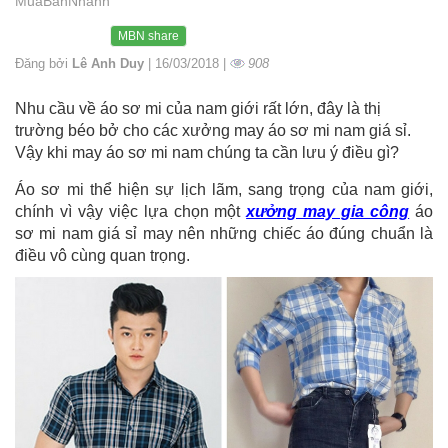
MuaBanNhanh
MBN share
Đăng bởi
Lê Anh Duy
| 16/03/2018 |
908
Nhu cầu về áo sơ mi của nam giới rất lớn, đây là thị
trường béo bở cho các xưởng may áo sơ mi nam giá sỉ.
Vậy khi may áo sơ mi nam chúng ta cần lưu ý điều gì?
Áo sơ mi thể hiện sự lịch lãm, sang trọng của nam giới,
chính vì vậy việc lựa chọn một
xưởng may gia công
áo
sơ mi nam giá sỉ may nên những chiếc áo đúng chuẩn là
điều vô cùng quan trọng.