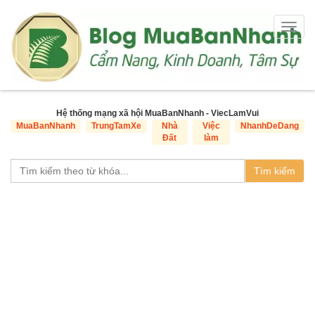
Togg
navig
Hệ thống mạng xã hội MuaBanNhanh - ViecLamVui
MuaBanNhanh
TrungTamXe
Nhà
Việc
NhanhDeDang
Đất
làm
Tìm kiếm