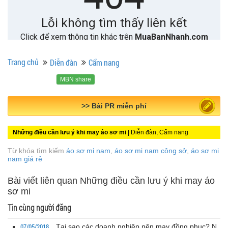
Trang chủ
Diễn đàn
Cẩm nang
MBN share
>> Quảng cáo miễn phí
Những điều cần lưu ý khi may áo sơ mi
| Diễn đàn, Cẩm nang
Từ khóa tìm kiếm
áo sơ mi nam
,
áo sơ mi nam công sở
,
áo sơ mi
nam giá rẻ
Bài viết liên quan Những điều cần lưu ý khi may áo
sơ mi
Tin cùng người đăng
07/05/2018
Tại sao các doanh nghiệp nên may đồng phục? N