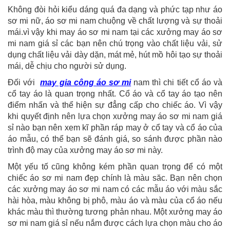
Không đòi hỏi kiểu dáng quá đa dạng và phức tạp như áo
sơ mi nữ, áo sơ mi nam chuộng về chất lượng và sự thoải
mái.vì vậy khi may áo sơ mi nam tại các xưởng may áo sơ
mi nam giá sỉ các bạn nên chú trọng vào chất liệu vải, sử
dụng chất liệu vải dày dặn, mát mẻ, hút mồ hôi tạo sự thoải
mái, dễ chịu cho người sử dụng.
Đối với
may gia công áo sơ mi
nam thì chi tiết cổ áo và
cổ tay áo là quan trọng nhất. Cổ áo và cổ tay áo tạo nên
điểm nhấn và thể hiện sự đẳng cấp cho chiếc áo. Vì vậy
khi quyết định nên lựa chọn xưởng may áo sơ mi nam giá
sỉ nào bạn nên xem kĩ phần ráp may ở cổ tay và cổ áo của
áo mẫu, có thể bạn sẽ đánh giá, so sánh được phần nào
trình độ may của xưởng may áo sơ mi này.
Một yếu tố cũng không kém phần quan trọng để có một
chiếc áo sơ mi nam đẹp chính là màu săc. Bạn nên chọn
các xưởng may áo sơ mi nam có các mẫu áo với màu sắc
hài hòa, màu không bị phô, màu áo và màu của cổ áo nếu
khác màu thì thường tương phản nhau. Một xưởng may áo
sơ mi nam giá sỉ nếu nắm được cách lựa chọn màu cho áo