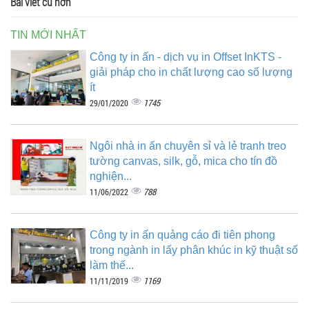
Bài viết cũ hơn
TIN MỚI NHẤT
Công ty in ấn - dịch vụ in Offset InKTS -
giải pháp cho in chất lượng cao số lượng
ít
1745
29/01/2020
Ngôi nhà in ấn chuyên sỉ và lẻ tranh treo
tường canvas, silk, gỗ, mica cho tín đồ
nghiện...
788
11/06/2022
Công ty in ấn quảng cáo đi tiên phong
trong ngành in lấy phân khúc in kỹ thuật số
làm thế...
1169
11/11/2019