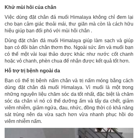
Khử mùi hôi của chân
Việc dùng đặt chân đá muối Himalaya không chỉ đem lại
cho bạn cảm giác thoải mái, thư giãn mà còn là cách hữu
hiệu giúp bạn đối phó với mùi hôi chân .
Dùng đặt chân đá muối Himalaya giúp làm sạch và giúp
bạn có đôi bàn chân thơm tho. Ngoài sức ấm và muối bạn
có thể một vài loại thảo dược khác như nước cốt chanh
hoặc vỏ chanh, phèn chua để nhận được kết quả tốt hơn.
Hỗ trợ trị bệnh ngoài da
Bạn có thể trị bệnh nấm chân và trị nấm móng bằng cách
dùng đặt chân đá muối Himalaya. Vì muối là một trong
những nguyên liệu chăm sóc da tốt nhất, đặc biệt là chăm
sóc da chân vì nó có thể dưỡng ẩm và tẩy da chết, giảm
viêm nhiễm, giảm ngứa, đau, nhức, đồng thời có khả năng
sát trùng nên da vừa sạch hơn vừa nhanh phục hồi do
viêm nhiễm nấm.