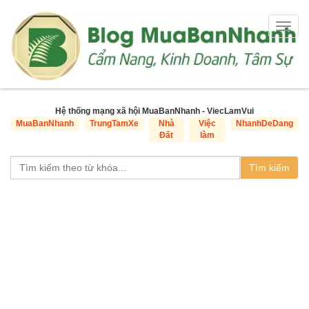
Togg
navig
Hệ thống mạng xã hội MuaBanNhanh - ViecLamVui
MuaBanNhanh
TrungTamXe
Nhà
Việc
NhanhDeDang
Đất
làm
Tìm kiếm