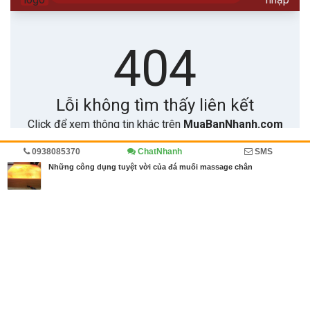
0938085370
ChatNhanh
SMS
Trang chủ
Sức khỏe
Diễn đàn
Những công dụng tuyệt vời của đá muối massage chân
MBN share
>> Quảng cáo miễn phí
Những công dụng tuyệt vời của đá muối massage chân
| Sức khỏe,
Diễn đàn
Từ khóa tìm kiếm
hộp đá muối massage chân
,
hộp đá muối mass
age chân có tốt không
,
đá muối massage chân