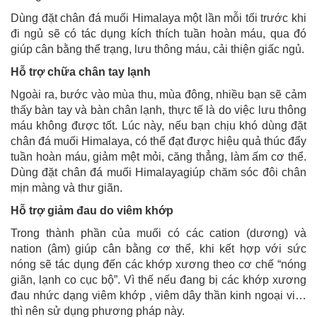
Dùng đặt chân đá muối Himalaya một lần mỗi tối trước khi
đi ngủ sẽ có tác dụng kích thích tuần hoàn máu, qua đó
giúp cân bằng thể trạng, lưu thông máu, cải thiện giấc ngủ.
Hỗ trợ chữa chân tay lạnh
Ngoài ra, bước vào mùa thu, mùa đông, nhiều bạn sẽ cảm
thấy bàn tay và bàn chân lạnh, thực tế là do việc lưu thông
máu không được tốt. Lúc này, nếu bạn chịu khó dùng đặt
chân đá muối Himalaya, có thể đạt được hiệu quả thúc đẩy
tuần hoàn máu, giảm mệt mỏi, căng thẳng, làm ấm cơ thể.
Dùng đặt chân đá muối Himalayagiúp chăm sóc đôi chân
mịn màng và thư giãn.
Hỗ trợ giảm đau do viêm khớp
Trong thành phần của muối có các cation (dương) và
nation (âm) giúp cân bằng cơ thể, khi kết hợp với sức
nóng sẽ tác dụng đến các khớp xương theo cơ chế “nóng
giãn, lạnh co cục bộ”. Vì thế nếu đang bị các khớp xương
đau nhức dạng viêm khớp , viêm dây thần kinh ngoại vi…
thì nên sử dụng phương pháp này.