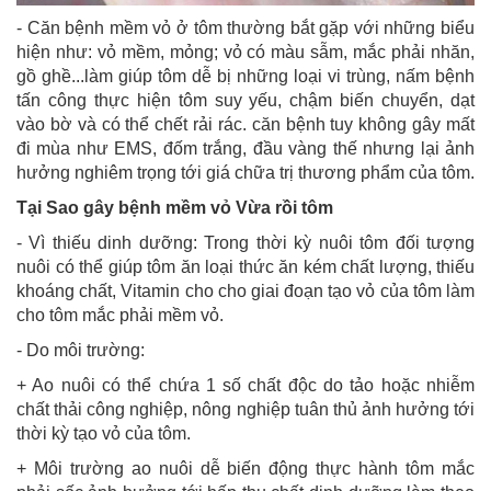
- Căn bệnh mềm vỏ ở tôm thường bắt gặp với những biểu
hiện như: vỏ mềm, mỏng; vỏ có màu sẫm, mắc phải nhăn,
gồ ghề...làm giúp tôm dễ bị những loại vi trùng, nấm bệnh
tấn công thực hiện tôm suy yếu, chậm biến chuyển, dạt
vào bờ và có thể chết rải rác. căn bệnh tuy không gây mất
đi mùa như EMS, đốm trắng, đầu vàng thế nhưng lại ảnh
hưởng nghiêm trọng tới giá chữa trị thương phẩm của tôm.
Tại Sao gây bệnh mềm vỏ Vừa rồi tôm
- Vì thiếu dinh dưỡng: Trong thời kỳ nuôi tôm đối tượng
nuôi có thể giúp tôm ăn loại thức ăn kém chất lượng, thiếu
khoáng chất, Vitamin cho cho giai đoạn tạo vỏ của tôm làm
cho tôm mắc phải mềm vỏ.
- Do môi trường:
+ Ao nuôi có thể chứa 1 số chất độc do tảo hoặc nhiễm
chất thải công nghiệp, nông nghiệp tuân thủ ảnh hưởng tới
thời kỳ tạo vỏ của tôm.
+ Môi trường ao nuôi dễ biến động thực hành tôm mắc