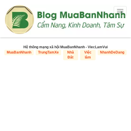
Togg
navig
Hệ thống mạng xã hội MuaBanNhanh - ViecLamVui
MuaBanNhanh
TrungTamXe
Nhà
Việc
NhanhDeDang
Đất
làm