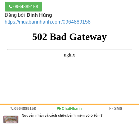
0964889158
Đăng bởi
Đinh Hùng
https://muabannhanh.com/0964889158
0964889158
ChatNhanh
SMS
Trang chủ
Diễn đàn
Đánh giá
Nguyên nhân và cách chữa bệnh mềm vỏ ở tôm?
MBN share
>> Quảng cáo miễn phí