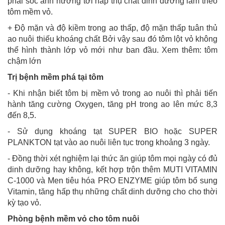
phải sốc ảnh hưởng tới hấp thụ chất dinh dưỡng làm theo
tôm mềm vỏ.
+ Độ mặn và độ kiềm trong ao thấp, độ mặn thấp tuân thủ
ao nuôi thiếu khoáng chất Bởi vậy sau đó tôm lột vỏ không
thể hình thành lớp vỏ mới như ban đầu. Xem thêm: tôm
chậm lớn
Trị bệnh mềm phá tại tôm
- Khi nhận biết tôm bị mềm vỏ trong ao nuôi thì phải tiến
hành tăng cường Oxygen, tăng pH trong ao lên mức 8,3
đến 8,5.
- Sử dụng khoáng tạt SUPER BIO hoặc SUPER
PLANKTON tạt vào ao nuôi liên tục trong khoảng 3 ngày.
- Đồng thời xét nghiệm lại thức ăn giúp tôm mọi ngày có đủ
dinh dưỡng hay không, kết hợp trộn thêm MUTI VITAMIN
C-1000 và Men tiêu hóa PRO ENZYME giúp tôm bổ sung
Vitamin, tăng hấp thụ những chất dinh dưỡng cho cho thời
kỳ tạo vỏ.
Phòng bệnh mềm vỏ cho tôm nuôi