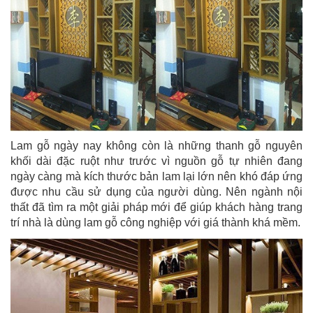
Lam gỗ ngày nay không còn là những thanh gỗ nguyên
khối dài đặc ruột như trước vì nguồn gỗ tự nhiên đang
ngày càng mà kích thước bản lam lại lớn nên khó đáp ứng
được nhu cầu sử dụng của người dùng. Nên ngành nội
thất đã tìm ra một giải pháp mới để giúp khách hàng trang
trí nhà là dùng lam gỗ công nghiệp với giá thành khá mềm.