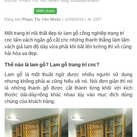
85246, Phạm Thị Yến Nhiên Blog MuaBanNhanh
MBN share
Đăng bởi
Phạm Thị Yến Nhiên
| 11/09/2018 |
1087
Mốt trang trí nội thất đẹp từ lam gỗ công nghiệp trang trí
cnc tấm vách ngăn gỗ cắt cnc những thanh thẳng làm tấm
vách giả lam độ dày vừa phải khi bắt lên tường thì vô cùng
hài hòa va đẹp.
Thế nào là lam gỗ? Lam gỗ trang trí cnc?
Lam gỗ là một thuật ngữ được nhiều người sử dụng
nhưng không phải ai cũng hiểu về nó. Nói đơn giản thì nó
là những thanh gỗ được cắt thành từng khối với kích
thước dài-dày-rộng khác nhau tùy vào mục đích dùng
chúng của khách hàng.