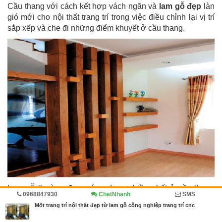
Cầu thang với cách kết hợp vách ngăn và
lam gỗ đẹp
làn
gió mới cho nội thất trang trí trong việc điều chỉnh lại vị trí
sắp xếp và che đi những điểm khuyết ở cầu thang.
Lam gỗ thường được ứng dụng nhiều nhất ở cầu thang
0968847930
ChatNhanh
SMS
nhưng phòng khách và bếp và phòng ngủ không vì thế mà
Mốt trang trí nội thất đẹp từ lam gỗ công nghiệp trang trí cnc
không chọn chúng. Vì dù được đặt ở không gian nào thì
cũng sẽ trở nên hoàn mĩ.