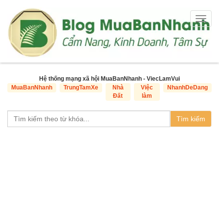
Togg
navig
Hệ thống mạng xã hội MuaBanNhanh - ViecLamVui
MuaBanNhanh
TrungTamXe
Nhà
Việc
NhanhDeDang
Đất
làm
Tìm kiếm