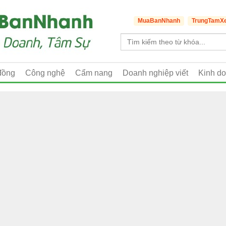
MuaBanNhanh
TrungTamX
đồng
Công nghệ
Cẩm nang
Doanh nghiệp viết
Kinh d