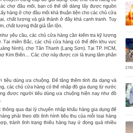
các chợ đầu mối, bạn có thể dễ dàng lấy được nguồn
ấy hàng ở chợ đầu mối khá thuận tiện cho các chủ cửa
i, chất lượng và giá thành ở đây khá cạnh tranh. Tuy
, chất lượng thật giả lẫn lộn.
hư yêu cầu, các chủ cửa hàng cần kiểm tra kỹ lượng
. Tại miền Bắc, các chủ cửa hàng có thể đến khu vực
uảng Ninh), chợ Tân Thanh (Lạng Sơn). Tại TP. HCM,
hợ Kim Biên… Các chợ này được coi là trung tâm phân
27/0
 tiêu dùng ưa chuộng. Để tăng thêm tính đa dạng và
ng, các chủ cửa hàng có thể nhập đồ gia dụng từ nước
ang được người tiêu dùng ưa chuộng hiện nay như đồ
…
c thông qua đại lý chuyên nhập khẩu hàng gia dụng để
àng phải theo dõi tình hình tiêu thụ của mỗi loại hàng
p, tránh tình trạng thiếu hàng hay ứ đọng quá nhiều