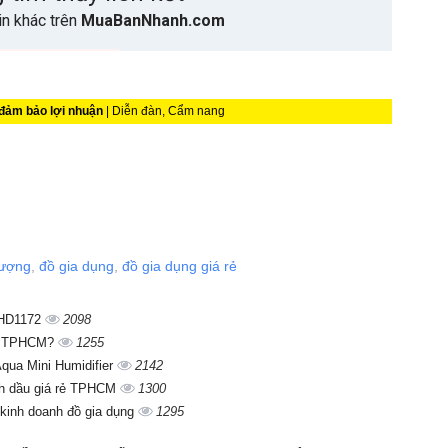
 đảm bảo lợi nhuận
| Diễn đàn, Cẩm nang
lượng
,
đồ gia dụng
,
đồ gia dụng giá rẻ
s HD1172
2098
tại TPHCM?
1255
Aqua Mini Humidifier
2142
nh dầu giá rẻ TPHCM
1300
kinh doanh đồ gia dụng
1295