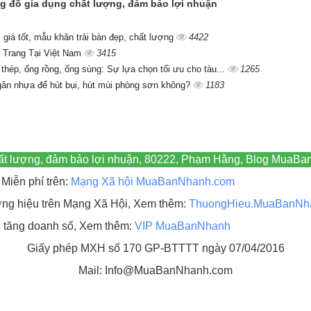
ng đồ gia dụng chất lượng, đảm bảo lợi nhuận
giá tốt, mẫu khăn trải bàn đẹp, chất lượng
4422
 Trang Tại Việt Nam
3415
 thép, ống rồng, ống sùng: Sự lựa chọn tối ưu cho tàu...
1265
gân nhựa để hút bụi, hút mùi phòng sơn không?
1183
hất lượng, đảm bảo lợi nhuận, 80222, Phạm Hằng, Blog MuaBa
Miễn phí trên:
Mạng Xã hội MuaBanNhanh.com
hương hiệu trên Mạng Xã Hội, Xem thêm:
ThuongHieu.MuaBanNh
, tăng doanh số, Xem thêm:
VIP MuaBanNhanh
Giấy phép MXH số 170 GP-BTTTT ngày 07/04/2016
Mail: Info@MuaBanNhanh.com