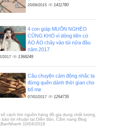
1411780
20/08/2015
4 con giáp MUỐN NGHÈO
CŨNG KHÓ vì dòng tiền cứ
ÀO ÀO chảy vào túi nửa đầu
năm 2017
1368249
2/2017
Câu chuyện cảm động nhắc ta
đừng quên dành thời gian cho
bố mẹ
1254735
07/02/2017
 số cách tìm nguồn hàng đồ gia dụng chất lượng,
 bảo lợi nhuận tại Diễn đàn, Cẩm nang Blog
BanNhanh 10/04/2018