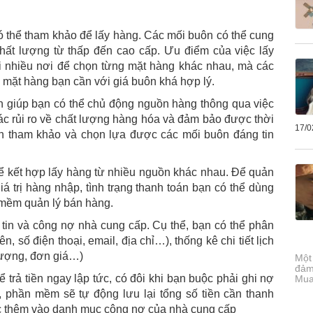
 thể tham khảo để lấy hàng. Các mối buôn có thể cung
hất lượng từ thấp đến cao cấp. Ưu điểm của việc lấy
i nhiều nơi để chọn từng mặt hàng khác nhau, mà các
 mặt hàng bạn cần với giá buôn khá hợp lý.
n giúp bạn có thể chủ động nguồn hàng thông qua việc
ác rủi ro về chất lượng hàng hóa và đảm bảo được thời
17/0
n tham khảo và chọn lựa được các mối buôn đáng tin
ể kết hợp lấy hàng từ nhiều nguồn khác nhau. Để quản
iá trị hàng nhập, tình trạng thanh toán bạn có thể dùng
 mềm quản lý bán hàng.
 tin và công nợ nhà cung cấp. Cụ thể, bạn có thể phân
n, số điện thoại, email, địa chỉ…), thống kê chi tiết lịch
 lượng, đơn giá…)
Một
đảm
trả tiền ngay lập tức, có đôi khi bạn buộc phải ghi nợ
Mua
, phần mềm sẽ tự động lưu lại tổng số tiền cần thanh
ợc thêm vào danh mục công nợ của nhà cung cấp