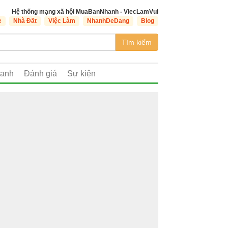
Hệ thống mạng xã hội MuaBanNhanh - ViecLamVui
e
Nhà Đất
Việc Làm
NhanhDeDang
Blog
Tìm kiếm
oanh
Đánh giá
Sự kiện