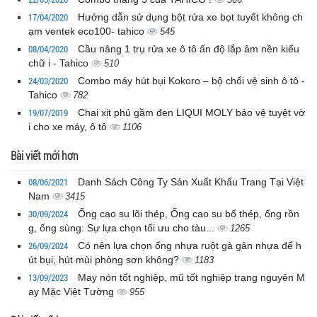
17/04/2020
Hướng dẫn sử dụng bột rửa xe bọt tuyết không ch
ạm ventek eco100- tahico
545
08/04/2020
Cầu nâng 1 trụ rửa xe ô tô ấn độ lắp âm nền kiểu
chữ i - Tahico
510
24/03/2020
Combo máy hút bụi Kokoro – bộ chổi vệ sinh ô tô -
Tahico
782
19/07/2019
Chai xịt phủ gầm đen LIQUI MOLY bảo vệ tuyệt vờ
i cho xe máy, ô tô
1106
Bài viết mới hơn
08/06/2021
Danh Sách Công Ty Sản Xuất Khẩu Trang Tại Việt
Nam
3415
30/09/2024
Ống cao su lõi thép, Ống cao su bố thép, ống rồn
g, ống sùng: Sự lựa chọn tối ưu cho tàu...
1265
26/09/2024
Có nên lựa chọn ống nhựa ruột gà gân nhựa để h
út bụi, hút mùi phòng sơn không?
1183
13/09/2023
May nón tốt nghiệp, mũ tốt nghiệp trạng nguyên M
ay Mặc Việt Tường
955