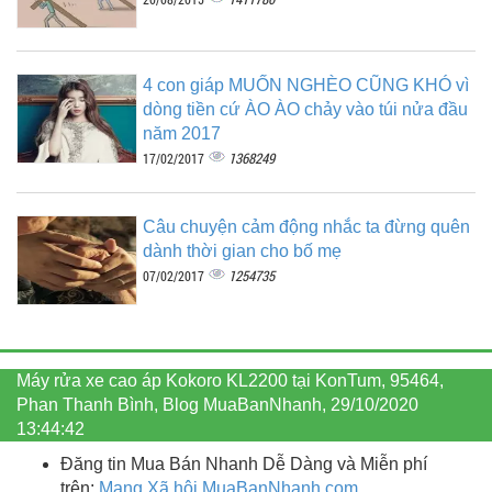
4 con giáp MUỐN NGHÈO CŨNG KHÓ vì
dòng tiền cứ ÀO ÀO chảy vào túi nửa đầu
năm 2017
1368249
17/02/2017
Câu chuyện cảm động nhắc ta đừng quên
dành thời gian cho bố mẹ
1254735
07/02/2017
Máy rửa xe cao áp Kokoro KL2200 tại KonTum, 95464,
Phan Thanh Bình, Blog MuaBanNhanh, 29/10/2020
13:44:42
Đăng tin Mua Bán Nhanh Dễ Dàng và Miễn phí
trên:
Mạng Xã hội MuaBanNhanh.com