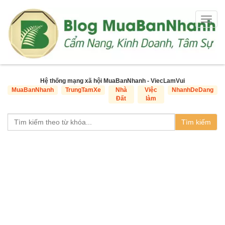
Togg
navig
Hệ thống mạng xã hội MuaBanNhanh - ViecLamVui
MuaBanNhanh
TrungTamXe
Nhà
Việc
NhanhDeDang
Đất
làm
Tìm kiếm