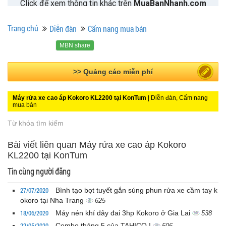
Trang chủ
Diễn đàn
Cẩm nang mua bán
MBN share
>> Quảng cáo miễn phí
Máy rửa xe cao áp Kokoro KL2200 tại KonTum
| Diễn đàn, Cẩm nang
mua bán
Từ khóa tìm kiếm
Bài viết liên quan Máy rửa xe cao áp Kokoro
KL2200 tại KonTum
Tin cùng người đăng
27/07/2020
Bình tạo bọt tuyết gắn súng phun rửa xe cầm tay k
okoro tại Nha Trang
625
18/06/2020
Máy nén khí dây đai 3hp Kokoro ở Gia Lai
538
22/05/2020
Combo tháng 5 của TAHICO !
506