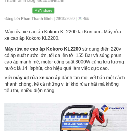
Thanh Bình Blog MuaBanNhanh
MBN share
Đăng bởi
Phan Thanh Bình
| 29/10/2020 |
499
Máy rửa xe cao áp Kokoro KL2200 tại Kontum - Máy rửa
xe cao áp Kokoro KL2200.
Máy rửa xe cao áp Kokoro KL2200
sử dụng điện 220v
có áp suất nước lớn, tối đa lên tới 155 Bar và súng phun
cao áp mạnh mẽ, motor công suất 3000W cùng lưu lượng
nước là 14 lít/phút, cho hiệu quả làm việc cực cao.
Với
máy xịt rửa xe cao áp
đánh tan mọi vết bẩn một cách
nhanh chóng, kể cả những vị trí khó rửa nhất mà không
tiêu thụ nhiều điện năng.