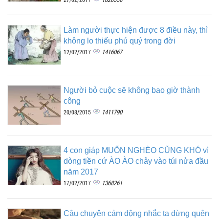
Làm người thực hiện được 8 điều này, thì
không lo thiếu phú quý trong đời
1416067
12/02/2017
Người bỏ cuộc sẽ không bao giờ thành
công
1411790
20/08/2015
4 con giáp MUỐN NGHÈO CŨNG KHÓ vì
dòng tiền cứ ÀO ÀO chảy vào túi nửa đầu
năm 2017
1368261
17/02/2017
Câu chuyện cảm động nhắc ta đừng quên