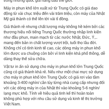
trong những quốc gia hàng đầu thế giới.
Máy in phun khổ lớn xuất xứ từ Trung Quốc có giá dao
động từ vài chục triệu đến vài trăm triệu, còn máy của Nhật
Mỹ giá thành có thể lên tới vài tỉ đồng.
Giá thành rẻ nhưng chất lượng máy không hề kém bởi các
thương hiệu nổi tiếng Trung Quốc thường nhập linh kiện
như đầu phun, main mạch từ các nước Nhật, Đức, Ý,..
mang đến bản in chất lượng vượt trội, tuổi thọ lâu đời.
Không chỉ có tính kinh tế cao, các dòng máy in phun khổ
lớn được ưa chuộng còn bởi vì linh kiện khá phổ thông, dễ
dàng thay thế sửa chữa.
Vật tư in ấn sử dụng cho máy in phun khổ lớn Trung Quốc
cũng có giá thành khá rẻ. Nếu như một chai mực sử dụng
cho máy in phun khổ lớn Trung Quốc có giá rơi vào tầm
khoảng 3-400 nghìn/ cân tùy từng nhà cung cấp nhưng đối
với các dòng máy in của Nhật thì vào khoảng 5-6 nghìn/
lạng mực khô. Tính về hiệu quả tinh kế thì hoàn toàn
không phù hợp với nhu cầu sử dụng và kinh tế thị trường
Việt Nam.