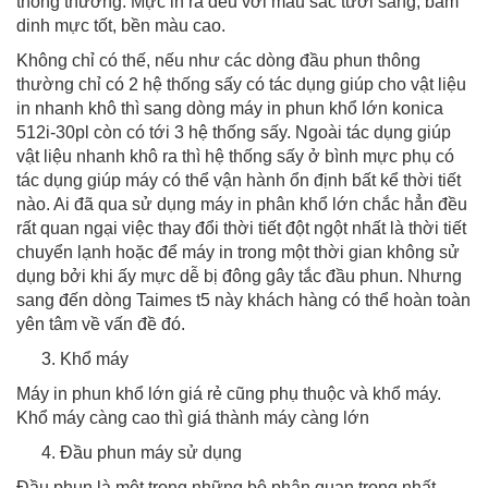
thông thường. Mực in ra đều với màu sắc tươi sáng, bám
dinh mực tốt, bền màu cao.
Không chỉ có thế, nếu như các dòng đầu phun thông
thường chỉ có 2 hệ thống sấy có tác dụng giúp cho vật liệu
in nhanh khô thì sang dòng máy in phun khổ lớn konica
512i-30pl còn có tới 3 hệ thống sấy. Ngoài tác dụng giúp
vật liệu nhanh khô ra thì hệ thống sấy ở bình mực phụ có
tác dụng giúp máy có thể vận hành ổn định bất kể thời tiết
nào. Ai đã qua sử dụng máy in phân khổ lớn chắc hẳn đều
rất quan ngại việc thay đổi thời tiết đột ngột nhất là thời tiết
chuyển lạnh hoặc để máy in trong một thời gian không sử
dụng bởi khi ấy mực dễ bị đông gây tắc đầu phun. Nhưng
sang đến dòng Taimes t5 này khách hàng có thể hoàn toàn
yên tâm về vấn đề đó.
Khổ máy
Máy in phun khổ lớn giá rẻ cũng phụ thuộc và khổ máy.
Khổ máy càng cao thì giá thành máy càng lớn
Đầu phun máy sử dụng
Đầu phun là một trong những bộ phận quan trọng nhất