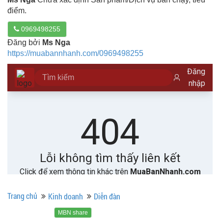
điểm.
0969498255
Đăng bởi
Ms Nga
https://muabannhanh.com/0969498255
Trang chủ
Kinh doanh
Diễn đàn
MBN share