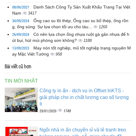
08/06/2021
Danh Sách Công Ty Sản Xuất Khẩu Trang Tại Việt
Nam
3417
30/09/2024
Ống cao su lõi thép, Ống cao su bố thép, ống rồn
g, ống sùng: Sự lựa chọn tối ưu cho tàu...
1269
26/09/2024
Có nên lựa chọn ống nhựa ruột gà gân nhựa để h
út bụi, hút mùi phòng sơn không?
1188
13/09/2023
May nón tốt nghiệp, mũ tốt nghiệp trạng nguyên M
ay Mặc Việt Tường
958
Bài viết cũ hơn
TIN MỚI NHẤT
Công ty in ấn - dịch vụ in Offset InKTS -
giải pháp cho in chất lượng cao số lượng
ít
1749
29/01/2020
Ngôi nhà in ấn chuyên sỉ và lẻ tranh treo