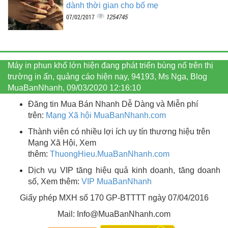
dành thời gian cho bố mẹ
1254745
07/02/2017
Máy in phun khổ lớn hiện đang phát triển bùng nổ trên thị
trường in ấn, quảng cáo hiện nay, 94193, Ms Nga, Blog
MuaBanNhanh, 09/03/2020 12:16:10
Đăng tin Mua Bán Nhanh Dễ Dàng và Miễn phí
trên:
Mạng Xã hội MuaBanNhanh.com
Thành viên có nhiều lợi ích uy tín thương hiệu trên
Mạng Xã Hội, Xem
thêm:
ThuongHieu.MuaBanNhanh.
com
Dịch vụ VIP tăng hiệu quả kinh doanh, tăng doanh
số, Xem thêm:
VIP MuaBanNhanh
Giấy phép MXH số 170 GP-BTTTT ngày 07/04/2016
Mail: Info@MuaBanNhanh.com