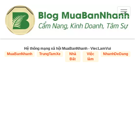
Togg
navig
Hệ thống mạng xã hội MuaBanNhanh - ViecLamVui
MuaBanNhanh
TrungTamXe
Nhà
Việc
NhanhDeDang
Đất
làm