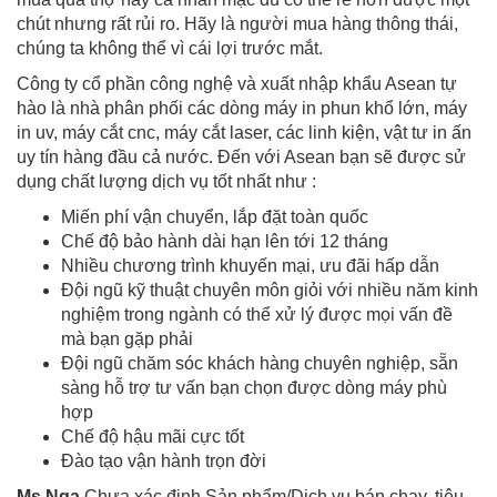
chút nhưng rất rủi ro. Hãy là người mua hàng thông thái,
chúng ta không thể vì cái lợi trước mắt.
Công ty cổ phần công nghệ và xuất nhập khẩu Asean tự
hào là nhà phân phối các dòng máy in phun khổ lớn, máy
in uv, máy cắt cnc, máy cắt laser, các linh kiện, vật tư in ấn
uy tín hàng đầu cả nước. Đến với Asean bạn sẽ được sử
dụng chất lượng dịch vụ tốt nhất như :
Miến phí vận chuyển, lắp đặt toàn quốc
Chế độ bảo hành dài hạn lên tới 12 tháng
Nhiều chương trình khuyến mại, ưu đãi hấp dẫn
Đội ngũ kỹ thuật chuyên môn giỏi với nhiều năm kinh
nghiệm trong ngành có thể xử lý được mọi vấn đề
mà bạn gặp phải
Đội ngũ chăm sóc khách hàng chuyên nghiệp, sẵn
sàng hỗ trợ tư vấn bạn chọn được dòng máy phù
hợp
Chế độ hậu mãi cực tốt
Đào tạo vận hành trọn đời
Ms Nga
Chưa xác định Sản phẩm/Dịch vụ bán chạy, tiêu