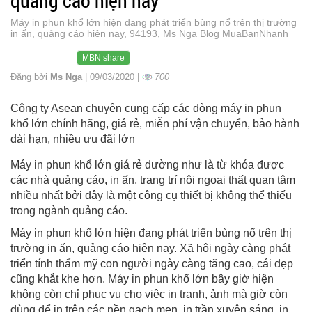
quảng cáo hiện nay
Máy in phun khổ lớn hiện đang phát triển bùng nổ trên thị trường
in ấn, quảng cáo hiện nay, 94193, Ms Nga Blog MuaBanNhanh
MBN share
Đăng bởi
Ms Nga
| 09/03/2020 |
700
Công ty Asean chuyên cung cấp các dòng máy in phun
khổ lớn chính hãng, giá rẻ, miễn phí vận chuyển, bảo hành
dài hạn, nhiều ưu đãi lớn
Máy in phun khổ lớn giá rẻ dường như là từ khóa được
các nhà quảng cáo, in ấn, trang trí nội ngoại thất quan tâm
nhiều nhất bởi đây là một công cụ thiết bị không thể thiếu
trong ngành quảng cáo.
Máy in phun khổ lớn hiện đang phát triển bùng nổ trên thị
trường in ấn, quảng cáo hiện nay. Xã hội ngày càng phát
triển tính thẩm mỹ con người ngày càng tăng cao, cái đẹp
cũng khắt khe hơn. Máy in phun khổ lớn bây giờ hiện
không còn chỉ phục vụ cho việc in tranh, ảnh mà giờ còn
dùng để in trên các nền gạch men, in trần xuyên sáng, in