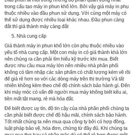
trong cấu tạo máy in phun khổ lớn. Bởi vậy giá máy in phụ
thuộc nhiều vào đầu phun sử dụng. Với cùng một máy có
thể sử dụng được nhiều loại khác nhau. Đầu phun càng
đắt thì giá thành máy càng đắt
Nhà cung cấp
Giá thành máy in phun khổ lớn còn phụ thuộc nhiều vào
yếu tố nhà cung cấp. Một con máy in có giá thành khá lớn
nên chúng ra cần phải tìm hiểu kỹ trước khi mua. Biết
được nhu cầu mua máy lớn nên nhiều nhà phân phối
không có tâm nhập các sản phẩm có chất lượng kém về rồi
để giá rẻ hơn so với các dòng máy trên thị trường Và tất
nhiên không kèm theo chế độ chính sách bảo hành gì. Đến
khi máy móc có vấn đề người mua máy không biết kêu ai,
tiền mất tật mang, rẻ mà hóa đắt.
Để biết được uy tín, độ tin cậy của nhà phân phối chúng ta
cần phải biết được chế độ hậu mãi, chính sách bảo hành.
Tốt nhất chúng ta nên mua qua công ty bởi có hợp đồng,
luật pháp bảo vệ, hóa đơn, chứng từ đầy đủ. Khi chúng ta
mua qua thợ hay cá nhân mặc dù có thể rẻ hơn được một