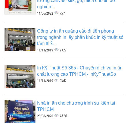
tường canvas, silk, gỗ, mica cho tín đồ
nghiện...
791
11/06/2022
Công ty in ấn quảng cáo đi tiên phong
trong ngành in lấy phân khúc in kỹ thuật số
làm thế...
1171
11/11/2019
In Kỹ Thuật Số 365 - Chuyên dịch vụ in ấn
chất lượng cao TPHCM - InKyThuatSo
2451
11/11/2019
Nhà in ấn cho chương trình sự kiện tại
TPHCM
1514
29/08/2020