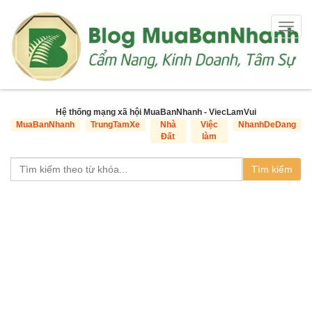
Togg
navig
Hệ thống mạng xã hội MuaBanNhanh - ViecLamVui
MuaBanNhanh
TrungTamXe
Nhà
Việc
NhanhDeDang
Đất
làm
Tìm kiếm