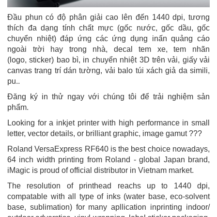
Đầu phun có độ phân giải cao lên đến 1440 dpi, tương
thích đa dạng tính chất mực (gốc nước, gốc dầu, gốc
chuyển nhiệt) đáp ứng các ứng dụng inấn quảng cáo
ngoài trời hay trong nhà, decal tem xe, tem nhãn
(logo, sticker) bao bì, in chuyển nhiệt 3D trên vải, giấy vải
canvas trang trí dán tường, vải balo túi xách giả da simili,
pu..
Đăng ký in thử ngay với chúng tôi để trải nghiệm sản
phẩm.
Looking for a inkjet printer with high performance in small
letter, vector details, or brilliant graphic, image gamut ???
Roland VersaExpress RF640 is the best choice nowadays,
64 inch width printing from Roland - global Japan brand,
iMagic is proud of official distributor in Vietnam market.
The resolution of printhead reachs up to 1440 dpi,
compatable with all type of inks (water base, eco-solvent
base, sublimation) for many apllication inprinting indoor/