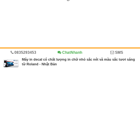
0835293453
ChatNhanh
SMS
Trang chủ
Kinh doanh
Diễn đàn
Máy in kỹ thuật số
Máy in decal có chất lượng in chữ nhỏ sắc nét và màu sắc tươi sáng
từ Roland - Nhật Bản
MBN share
>> Quảng cáo miễn phí
Máy in decal có chất lượng in chữ nhỏ sắc nét và màu sắc tươi sáng
từ Roland - Nhật Bản
| Kinh doanh, Diễn đàn, Máy in kỹ thuật số
Từ khóa tìm kiếm
máy in chất lượng cao
,
máy in decal
,
máy in Ro
land
,
máy in tem sắc nét
Bài viết liên quan Máy in decal có chất lượng in chữ
nhỏ sắc nét và màu sắc tươi sáng từ Roland - Nhật