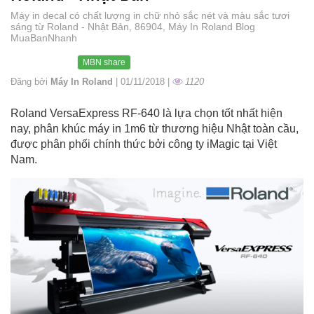
Máy in decal có chất lượng in chữ nhỏ sắc nét và màu sắc tươi
sáng từ Roland - Nhật Bản, 86904, Máy In Roland Blog
MuaBanNhanh
MBN share
Đăng bởi
Máy In Roland
| 01/11/2018 |
1120
Roland VersaExpress RF-640 là lựa chọn tốt nhất hiện
nay, phân khúc máy in 1m6 từ thương hiệu Nhật toàn cầu,
được phân phối chính thức bởi công ty iMagic tại Việt
Nam.