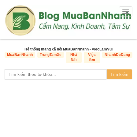
Togg
navig
Hệ thống mạng xã hội MuaBanNhanh - ViecLamVui
MuaBanNhanh
TrungTamXe
Nhà
Việc
NhanhDeDang
Đất
làm
Tìm kiếm