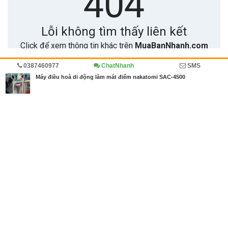
0387460977
ChatNhanh
SMS
Trang chủ
Kinh doanh
Diễn đàn
Cẩm nang mua bán
Máy điều hoà di động làm mát điểm nakatomi SAC-4500
MBN share
>> Quảng cáo miễn phí
Máy điều hoà di động làm mát điểm nakatomi SAC-4500
| Kinh doanh,
Diễn đàn, Cẩm nang mua bán
Từ khóa tìm kiếm
máy điều hòa
,
Máy điều hoà di động
,
điều hòa
giá rẻ
Bài viết liên quan Máy điều hoà di động làm mát
điểm nakatomi SAC-4500
Tin cùng người đăng