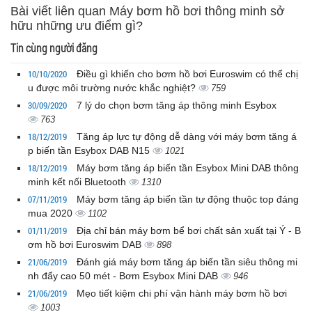
Bài viết liên quan Máy bơm hồ bơi thông minh sở
hữu những ưu điểm gì?
Tin cùng người đăng
10/10/2020
Điều gì khiến cho bơm hồ bơi Euroswim có thể chị
u được môi trường nước khắc nghiệt?
759
30/09/2020
7 lý do chọn bơm tăng áp thông minh Esybox
763
18/12/2019
Tăng áp lực tự động dễ dàng với máy bơm tăng á
p biến tần Esybox DAB N15
1021
18/12/2019
Máy bơm tăng áp biến tần Esybox Mini DAB thông
minh kết nối Bluetooth
1310
07/11/2019
Máy bơm tăng áp biến tần tự động thuộc top đáng
mua 2020
1102
01/11/2019
Địa chỉ bán máy bơm bể bơi chất sản xuất tại Ý - B
ơm hồ bơi Euroswim DAB
898
21/06/2019
Đánh giá máy bơm tăng áp biến tần siêu thông mi
nh đẩy cao 50 mét - Bơm Esybox Mini DAB
946
21/06/2019
Mẹo tiết kiệm chi phí vận hành máy bơm hồ bơi
1003