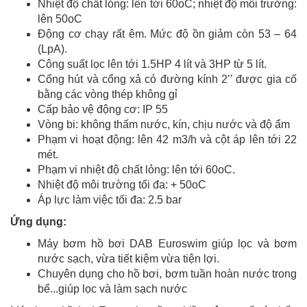
Nhiệt độ chất lỏng: lên tới 60oC; nhiệt độ môi trường:
lên 50oC
Động cơ chạy rất êm. Mức độ ồn giảm còn 53 – 64
(LpA).
Công suất lọc lên tới 1.5HP 4 lít và 3HP từ 5 lít.
Cổng hút và cổng xả có đường kính 2’’ được gia cố
bằng các vòng thép không gỉ
Cấp bảo vệ động cơ: IP 55
Vòng bi: không thấm nước, kín, chịu nước và độ ẩm
Phạm vi hoạt động: lên 42 m3/h và cột áp lên tới 22
mét.
Phạm vi nhiệt độ chất lỏng: lên tới 60oC.
Nhiệt độ môi trường tối đa: + 50oC
Áp lực làm việc tối đa: 2.5 bar
Ứng dụng:
Máy bơm hồ bơi DAB Euroswim giúp lọc và bơm
nước sạch, vừa tiết kiệm vừa tiện lợi.
Chuyên dụng cho hồ bơi, bơm tuần hoàn nước trong
bể...giúp lọc và làm sạch nước