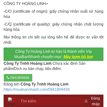
CÔNG TY HOÀNG LINH>
-C/O (certificate of origin): giấy chứng nhận xuất xứ hàng
hóa
-C/Q (certificate of quality): giấy chứng nhận chất lượng
hàng hóa
Mọi thông tin chi tiết vui lòng liên hệ để được tư vấn tốt
nhất.
Công Ty Hoàng Linh tự hào là thành viên Vip
MuaBanNhanh chuyên mục:
Máy bơm hồ bơi
Công Ty Tnhh Hoàng Linh
Chưa xác định Sản
phẩm/Dịch vụ bán chạy, tiêu điểm.
0941809456
Đăng bởi
Công Ty Tnhh Hoàng Linh
https://muabannhanh.com/0941809456