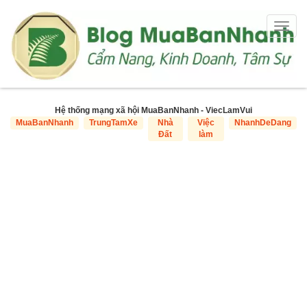
Togg
navig
Hệ thống mạng xã hội MuaBanNhanh - ViecLamVui
MuaBanNhanh
TrungTamXe
Nhà
Việc
NhanhDeDang
Đất
làm