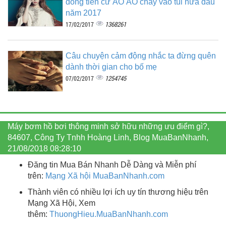
dòng tiền cứ ÀO ÀO chảy vào túi nửa đầu
năm 2017
1368261
17/02/2017
Câu chuyện cảm động nhắc ta đừng quên
dành thời gian cho bố mẹ
1254745
07/02/2017
Máy bơm hồ bơi thông minh sở hữu những ưu điểm gì?,
84607, Công Ty Tnhh Hoàng Linh, Blog MuaBanNhanh,
21/08/2018 08:28:10
Đăng tin Mua Bán Nhanh Dễ Dàng và Miễn phí
trên:
Mạng Xã hội MuaBanNhanh.com
Thành viên có nhiều lợi ích uy tín thương hiệu trên
Mạng Xã Hội, Xem
thêm:
ThuongHieu.MuaBanNhanh.
com