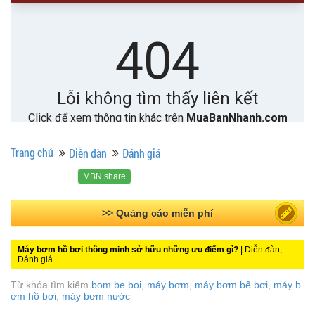
Trang chủ
Diễn đàn
Đánh giá
MBN share
>> Quảng cáo miễn phí
Máy bơm hồ bơi thông minh sở hữu những ưu điểm gì?
| Diễn đàn,
Đánh giá
Từ khóa tìm kiếm
bom be boi
,
máy bơm
,
máy bơm bể bơi
,
máy b
ơm hồ bơi
,
máy bơm nước