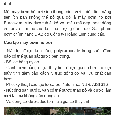
đình
Một máy bơm hồ bơi siêu thông minh với nhiều tính năng
tiện ích bạn không thể bỏ qua đó là máy bơm hồ bơi
Euroswim. Máy được thiết kế với mẫu mã đẹp, hoạt động
êm ái và tuổi thọ lâu dài, chất lượng đảm bảo. Sản phẩm
bơm chính hãng DAB do Công ty Hoàng Linh cung cấp.
Cấu tạo máy bơm hồ bơi
- Nắp lọc được làm bằng polycarbonate trong suốt, đảm
bảo có thể quan sát được bên trong.
- Bộ lọc bằng nylon.
- Cánh bơm bằng nhựa thủy tinh được gia cố bởi các sợi
thủy tinh đảm bảo cách ly trục động cơ và lưu chất cần
bơm
- Phốt kỹ thuật cấu tạo từ carbon/ alumina/ NBR/ AISI 316
- Nút ống dẫn nước, van có thể được tháo bỏ và được làm
mới lại mà không cần dụng cụ
- Vỏ động cơ được đúc từ nhựa gia cố thủy tinh.