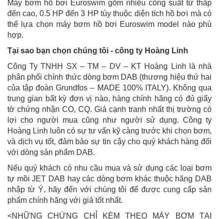
Máy bơm hồ bơi Euroswim gồm nhiều công suất từ thấp
đến cao, 0.5 HP đến 3 HP tùy thuộc diện tích hồ bơi mà có
thể lựa chọn máy bơm hồ bơi Euroswim model nào phù
hợp.
Tại sao bạn chọn chúng tôi - công ty Hoàng Linh
Công Ty TNHH SX – TM – DV – KT Hoàng Linh là nhà
phân phối chính thức dòng bơm DAB (thương hiệu thứ hai
của tập đoàn Grundfos – MADE 100% ITALY). Không qua
trung gian bất kỳ đơn vị nào, hàng chính hãng có đủ giấy
tờ chứng nhận CO, CQ. Giá cạnh tranh nhất thị trường có
lợi cho người mua cũng như người sử dụng. Công ty
Hoàng Linh luôn có sự tư vấn kỹ càng trước khi chọn bơm,
và dịch vụ tốt, đảm bảo sự tin cậy cho quý khách hàng đối
với dòng sản phẩm DAB.
Nếu quý khách có nhu cầu mua và sử dụng các loại bơm
tự mồi JET DAB hay các dòng bơm khác thuộc hãng DAB
nhập từ Ý, hãy đến với chúng tôi để được cung cấp sản
phẩm chính hãng với giá tốt nhất.
<NHỮNG CHỨNG CHỈ KÈM THEO MÁY BƠM TẠI