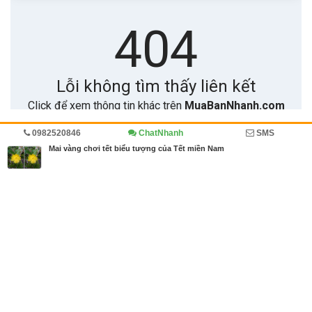
0982520846
ChatNhanh
SMS
Trang chủ
Diễn đàn
Đánh giá
Mai vàng chơi tết biểu tượng của Tết miền Nam
MBN share
>> Quảng cáo miễn phí
Mai vàng chơi tết biểu tượng của Tết miền Nam
| Diễn đàn, Đánh giá
Từ khóa tìm kiếm
hoa mai
,
hoa mai vàng
,
Mai Vàng
,
Tết
Bài viết liên quan Mai vàng chơi tết biểu tượng của
Tết miền Nam