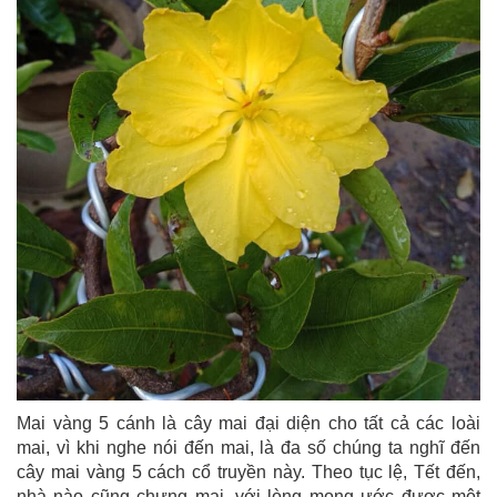
Mai vàng 5 cánh là cây mai đại diện cho tất cả các loài
mai, vì khi nghe nói đến mai, là đa số chúng ta nghĩ đến
cây mai vàng 5 cách cổ truyền này. Theo tục lệ, Tết đến,
nhà nào cũng chưng mai, với lòng mong ước được một