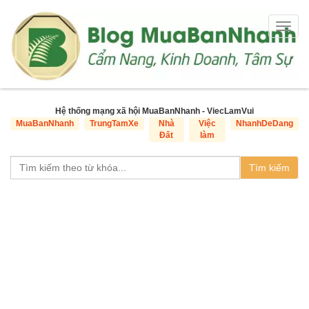
Togg
navig
Hệ thống mạng xã hội MuaBanNhanh - ViecLamVui
MuaBanNhanh
TrungTamXe
Nhà
Việc
NhanhDeDang
Đất
làm
Tìm kiếm