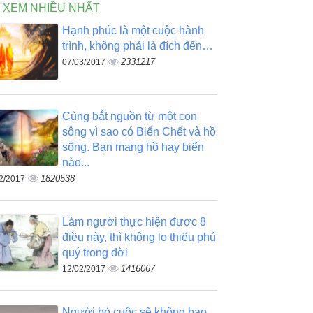
N XEM NHIỀU NHẤT
Hạnh phúc là một cuộc hành
trình, không phải là đích đến…
2331217
07/03/2017
Cùng bắt nguồn từ một con
sông vì sao có Biển Chết và hồ
sống. Bạn mang hồ hay biển
nào...
1820538
2/2017
Làm người thực hiện được 8
điều này, thì không lo thiếu phú
quý trong đời
1416067
12/02/2017
Người bỏ cuộc sẽ không bao