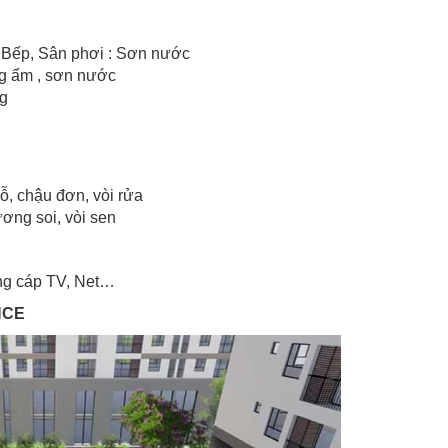
Bếp, Sân phơi : Sơn nước
ng ẩm , sơn nước
ng
 gỗ, chậu đơn, vòi rửa
ương soi, vòi sen
ổng cáp TV, Net…
NCE