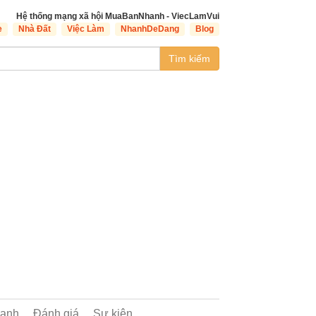
Hệ thống mạng xã hội MuaBanNhanh - ViecLamVui
e
Nhà Đất
Việc Làm
NhanhDeDang
Blog
Tìm kiếm
oanh
Đánh giá
Sự kiện