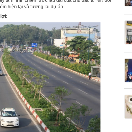
y tầm nhìn chiến lược lâu dài của chủ đầu tư MK đối
iểm hiện tại và tương lai dự án.
lợi: