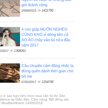
giờ thành công
1411790
20/08/2015
4 con giáp MUỐN NGHÈO
CŨNG KHÓ vì dòng tiền cứ
ÀO ÀO chảy vào túi nửa đầu
năm 2017
1368261
2/2017
Câu chuyện cảm động nhắc ta
đừng quên dành thời gian cho
bố mẹ
1254745
07/02/2017
do vì sao bạn nên chọn mua căn hộ An Dân
idence tại Diễn đàn, Cẩm nang, Bất động sản
g MuaBanNhanh 14/09/2018