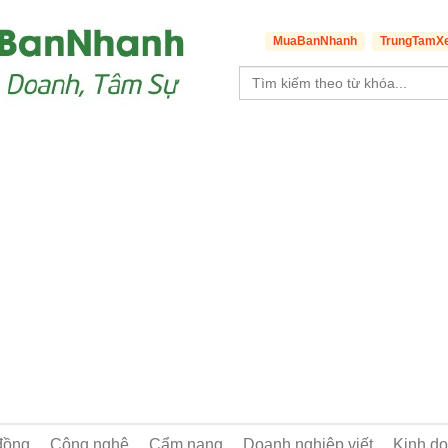
MuaBanNhanh
TrungTamX
đồng
Công nghệ
Cẩm nang
Doanh nghiệp viết
Kinh d