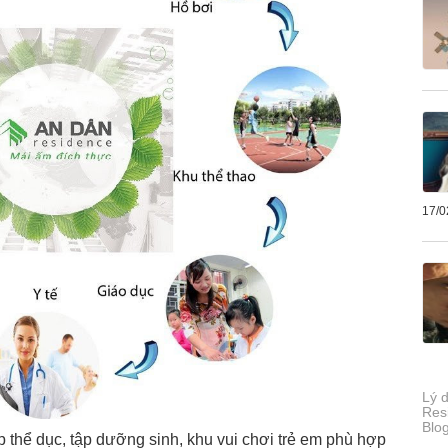
17/0
Lý 
Res
Blo
ập thể dục, tập dưỡng sinh, khu vui chơi trẻ em phù hợp