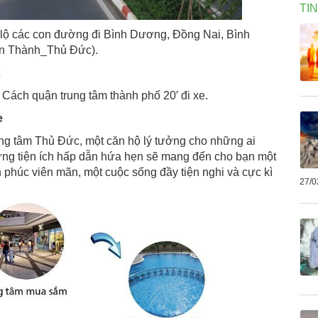
TI
iao lộ các con đường đi Bình Dương, Đồng Nai, Bình
ến Thành_Thủ Đức).
 Cách quận trung tâm thành phố 20′ đi xe.
e
ng tâm Thủ Đức, một căn hộ lý tưởng cho những ai
ững tiện ích hấp dẫn hứa hẹn sẽ mang đến cho bạn một
phúc viên mãn, một cuộc sống đầy tiện nghi và cực kì
27/0