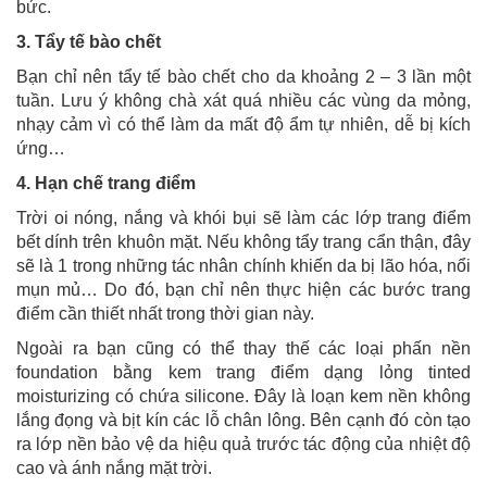
bức.
3. Tẩy tế bào chết
Bạn chỉ nên tẩy tế bào chết cho da khoảng 2 – 3 lần một
tuần. Lưu ý không chà xát quá nhiều các vùng da mỏng,
nhạy cảm vì có thể làm da mất độ ẩm tự nhiên, dễ bị kích
ứng…
4. Hạn chế trang điểm
Trời oi nóng, nắng và khói bụi sẽ làm các lớp trang điểm
bết dính trên khuôn mặt. Nếu không tẩy trang cẩn thận, đây
sẽ là 1 trong những tác nhân chính khiến da bị lão hóa, nổi
mụn mủ… Do đó, bạn chỉ nên thực hiện các bước trang
điểm cần thiết nhất trong thời gian này.
Ngoài ra bạn cũng có thể thay thế các loại phấn nền
foundation bằng kem trang điểm dạng lỏng tinted
moisturizing có chứa silicone. Đây là loạn kem nền không
lắng đọng và bịt kín các lỗ chân lông. Bên cạnh đó còn tạo
ra lớp nền bảo vệ da hiệu quả trước tác động của nhiệt độ
cao và ánh nắng mặt trời.