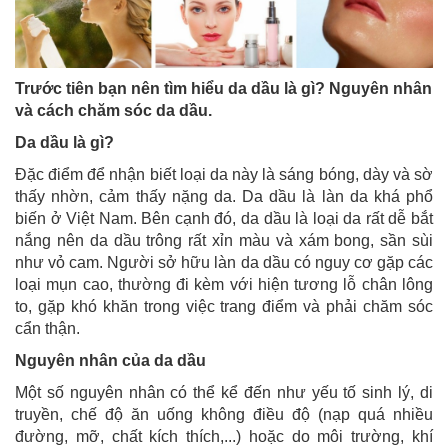
Trước tiên bạn nên tìm hiểu da dầu là gì? Nguyên nhân
và cách chăm sóc da dầu.
Da dầu là gì?
Đặc điểm để nhận biết loại da này là sáng bóng, dày và sờ
thấy nhờn, cảm thấy nặng da. Da dầu là làn da khá phổ
biến ở Việt Nam. Bên cạnh đó, da dầu là loại da rất dễ bắt
nắng nên da dầu trông rất xỉn màu và xám bong, sần sùi
như vỏ cam. Người sở hữu làn da dầu có nguy cơ gặp các
loại mụn cao, thường đi kèm với hiện tương lỗ chân lông
to, gặp khó khăn trong việc trang điểm và phải chăm sóc
cẩn thận.
Nguyên nhân của da dầu
Một số nguyên nhân có thể kể đến như yếu tố sinh lý, di
truyền, chế độ ăn uống không điều độ (nạp quá nhiều
đường, mỡ, chất kích thích,...) hoặc do môi trường, khí