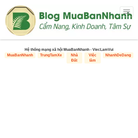
Togg
navig
Hệ thống mạng xã hội MuaBanNhanh - ViecLamVui
MuaBanNhanh
TrungTamXe
Nhà
Việc
NhanhDeDang
Đất
làm