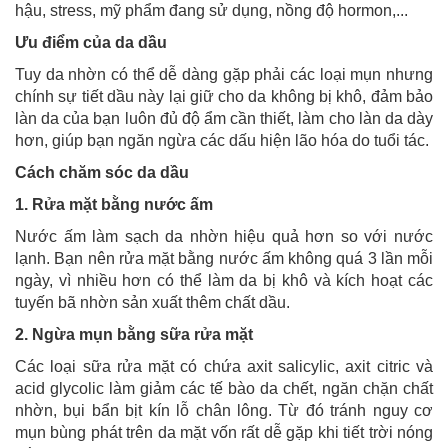
hậu, stress, mỹ phẩm đang sử dụng, nồng độ hormon,...
Ưu điểm của da dầu
Tuy da nhờn có thể dễ dàng gặp phải các loại mụn nhưng
chính sự tiết dầu này lại giữ cho da không bị khô, đảm bảo
làn da của bạn luôn đủ độ ẩm cần thiết, làm cho làn da dày
hơn, giúp bạn ngăn ngừa các dấu hiện lão hóa do tuổi tác.
Cách chăm sóc da dầu
1. Rửa mặt bằng nước ấm
Nước ấm làm sạch da nhờn hiệu quả hơn so với nước
lạnh. Bạn nên rửa mặt bằng nước ấm không quá 3 lần mỗi
ngày, vì nhiều hơn có thể làm da bị khô và kích hoạt các
tuyến bã nhờn sản xuất thêm chất dầu.
2. Ngừa mụn bằng sữa rửa mặt
Các loại sữa rửa mặt có chứa axit salicylic, axit citric và
acid glycolic làm giảm các tế bào da chết, ngăn chặn chất
nhờn, bụi bẩn bịt kín lỗ chân lông. Từ đó tránh nguy cơ
mụn bùng phát trên da mặt vốn rất dễ gặp khi tiết trời nóng