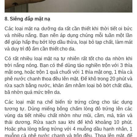
8. Siêng đắp mặt nạ
Các loại mặt nạ dưỡng da rất cần thiết khi thời tiết oi bức
và nhiều nắng. Bạn nên áp dụng chúng mỗi tuần một lần
để giúp hấp thụ bớt lớp dầu thừa, loại bỏ tạp chất, làm mát
và duy trì độ ẩm cần thiết cho da.
Có rất nhiều loại mặt nạ tự nhiên rất tốt cho da nhờn khi
trời nắng nóng. Bạn có thể dùng táo nghiền trộn với 3 thìa
mật ong, hoặc trộn 1 quả chuối với 1 thìa mật ong, 1 thìa cà
phê nước chanh thoa đều lên mặt. Để khô trong 20 phút và
rửa sạch bằng nước, khăn ấm nhằm loại bỏ bớt chất dầu,
bã nhờn quá mức trên da.
Các loại mặt nạ chế biến từ trứng cũng cho tác dụng
tương tự. Dùng miếng bông chấm lòng đỏ trứng lên các
vùng da tiết nhiều chất nhờn như mũi, cằm, má, trán và
thái dương. Rửa sạch sau khi để khô khoảng 10 phút.
Hoặc pha lòng trắng trứng với 4 muỗng dầu hạnh nhân, 1
muỗng cà phê nước chanh và trộn đều. Thoa lên mặt, để