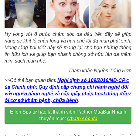
Hy vọng với 8 bước chăm sóc da dầu trên đây sẽ giúp
nàng se khít lỗ chân lông và hạn chế tối đa mụn phát sinh.
Mong rằng bài viết này sẽ mang lại cho bạn những thông
tin hữu ích và giúp bạn nhanh chóng sở hữu làn da mềm
mịn, sạch mụn nhé.
Tham khảo Nguồn Tổng Hợp
>>Có thể bạn quan tâm:
Nghị định số 109/2016/NĐ-CP c
ủa Chính phủ: Quy định cấp chứng chỉ hành nghề đối
với người hành nghề và cấp giấy phép hoạt động đối v
ới cơ sở khám bệnh, chữa bệnh
.
Ellen Spa tự hào là thành viên Partner MuaBanNhanh
chuyên mục:
Chăm sóc da