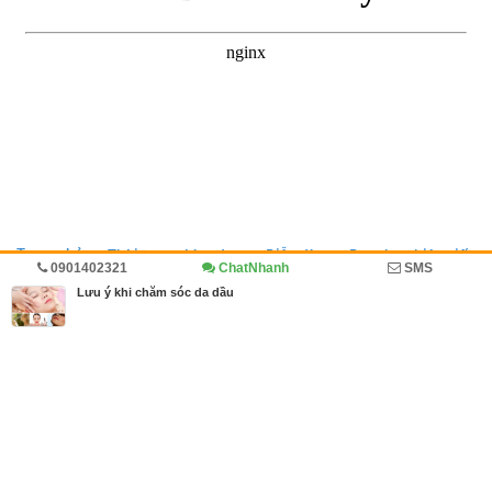
Trang chủ
Thời trang, Làm đẹp
Diễn đàn
Doanh nghiệp viết
0901402321
ChatNhanh
SMS
Cẩm nang
Lưu ý khi chăm sóc da dầu
MBN share
>> Quảng cáo miễn phí
Lưu ý khi chăm sóc da dầu
| Thời trang, Làm đẹp, Diễn đàn, Doanh
nghiệp viết, Cẩm nang
Từ khóa tìm kiếm
cách chăm sóc da dầu
,
chăm sóc da
,
chăm sóc