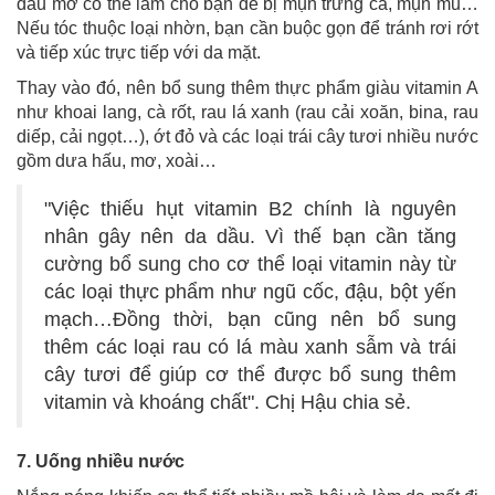
dầu mỡ có thể làm cho bạn dễ bị mụn trứng cá, mụn mủ…
Nếu tóc thuộc loại nhờn, bạn cần buộc gọn để tránh rơi rớt
và tiếp xúc trực tiếp với da mặt.
Thay vào đó, nên bổ sung thêm thực phẩm giàu vitamin A
như khoai lang, cà rốt, rau lá xanh (rau cải xoăn, bina, rau
diếp, cải ngọt…), ớt đỏ và các loại trái cây tươi nhiều nước
gồm dưa hấu, mơ, xoài…
"Việc thiếu hụt vitamin B2 chính là nguyên
nhân gây nên da dầu. Vì thế bạn cần tăng
cường bổ sung cho cơ thể loại vitamin này từ
các loại thực phẩm như ngũ cốc, đậu, bột yến
mạch…Đồng thời, bạn cũng nên bổ sung
thêm các loại rau có lá màu xanh sẫm và trái
cây tươi để giúp cơ thể được bổ sung thêm
vitamin và khoáng chất". Chị Hậu chia sẻ.
7. Uống nhiều nước