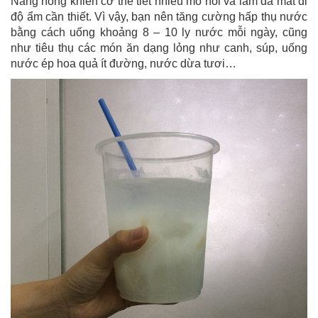
Nắng nóng khiến cơ thể tiết nhiều mồ hôi và làm da mất đi
độ ẩm cần thiết. Vì vậy, bạn nên tăng cường hấp thụ nước
bằng cách uống khoảng 8 – 10 ly nước mỗi ngày, cũng
như tiêu thụ các món ăn dạng lỏng như canh, súp, uống
nước ép hoa quả ít đường, nước dừa tươi…