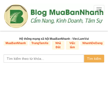
Togg
navig
Hệ thống mạng xã hội MuaBanNhanh - ViecLamVui
MuaBanNhanh
TrungTamXe
Nhà
Việc
NhanhDeDang
Đất
làm
Tìm kiếm