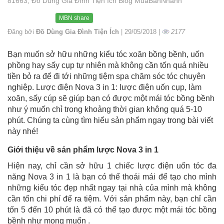
81663, Đồ Dùng Gia Đình Tiện Ích Blog MuaBanNhanh
MBN share
Đăng bởi
Đồ Dùng Gia Đình Tiện Ích
| 29/05/2018 |
2177
Bạn muốn sở hữu những kiểu tóc xoăn bồng bềnh, uốn
phồng hay sấy cụp tự nhiên mà không cần tốn quá nhiều
tiền bỏ ra để đi tới những tiệm spa chăm sóc tóc chuyên
nghiệp. Lược điện Nova 3 in 1: lược điện uốn cụp, làm
xoăn, sấy cúp sẽ giúp bạn có được một mái tóc bồng bềnh
như ý muốn chỉ trong khoảng thời gian không quá 5-10
phút. Chúng ta cùng tìm hiểu sản phẩm ngay trong bài viết
này nhé!
Giới thiệu về sản phẩm lược Nova 3 in 1
Hiện nay, chỉ cần sở hữu 1 chiếc lược điện uốn tóc đa
năng Nova 3 in 1 là bạn có thể thoái mái để tạo cho mình
những kiểu tóc đẹp nhất ngay tại nhà của mình mà không
cần tốn chi phí để ra tiệm. Với sản phẩm này, bạn chỉ cần
tốn 5 đến 10 phút là đã có thể tạo được một mái tóc bồng
bềnh như mong muốn .