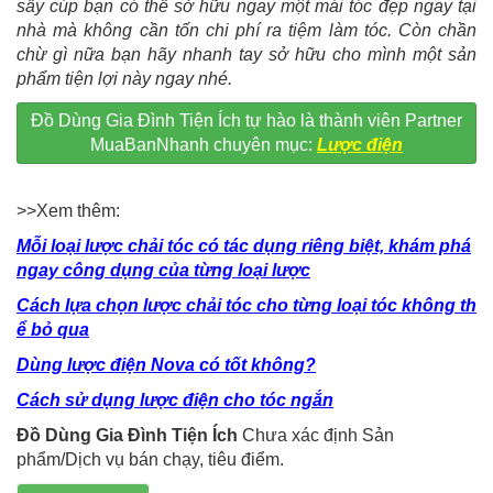
sấy cúp bạn có thể sở hữu ngay một mái tóc đẹp ngay tại
nhà mà không cần tốn chi phí ra tiệm làm tóc. Còn chần
chừ gì nữa bạn hãy nhanh tay sở hữu cho mình một sản
phẩm tiện lợi này ngay nhé.
Đồ Dùng Gia Đình Tiện Ích tự hào là thành viên Partner
MuaBanNhanh chuyên mục:
Lược điện
>>Xem thêm:
Mỗi loại lược chải tóc có tác dụng riêng biệt, khám phá
ngay công dụng của từng loại lược
Cách lựa chọn lược chải tóc cho từng loại tóc không th
ể bỏ qua
Dùng lược điện Nova có tốt không?
Cách sử dụng lược điện cho tóc ngắn
Đồ Dùng Gia Đình Tiện Ích
Chưa xác định Sản
phẩm/Dịch vụ bán chạy, tiêu điểm.