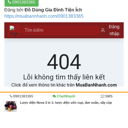
0901383365
Đăng bởi
Đồ Dùng Gia Đình Tiện Ích
https://muabannhanh.com/0901383365
0901383365
ChatNhanh
SMS
Trang chủ
Thời trang, Làm đẹp
Diễn đàn
Lược điện Nova 3 in 1: lược điện uốn cụp, làm xoăn, sấy cúp
MBN share
>> Bài PR miễn phí