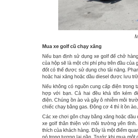
M
Mua xe golf cũ chạy xăng
Nếu bạn định sử dụng xe golf để chở hàng
của hộp sẽ là một chi phí phụ trên đầu của
đốt có thể được sử dụng cho tải nặng. Phạm
hoặc hai xăng hoặc dầu diesel được lưu trữ
Nếu không có nguồn cung cấp điện trong ta
hợp với bạn. Cả hai đều khá tốn kém để
điện. Chúng ồn ào và gây ô nhiễm môi trườn
chiếc chạy bằng gas. Động cơ 4 thì ít ồn ào
Các xe chơi gôn chạy bằng xăng hoặc dầu 
xe golf thân thiện với môi trường yên tĩnh
thích của khách hàng. Đây là một điểm quan
nó trong tương lai gần. Trước khi mua một c