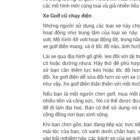
các mô hình mới cùng loại và giá nhiên liệu
Xe Golf cũ chạy điện
Những người sử dụng các loại xe này cho 
hoạt động như trung tâm của loại xe này. 
volt. Mô hình 48 volt hoạt động tốt, trong 
xe golf điện mang, và ở tốc độ nào, ảnh h
Lái xe qua địa hình gồ ghề, leo đồi với tải t
cỏ hoặc đường nhựa. Hãy thử để phù hợp v
sử bạn cần thêm lực kéo hoặc tốc độ hơn
đổi. Xe golf điện dễ sửa đổi hơn so với xe
như vậy. Xe golf điện thân thiện với môi trư
Nếu bạn là một người chơi golf, mua một c
nhiều tiền và công sức. Nó có thể được đư
để đi làm đại học. Bạn có thể sử dụng nó
cộng đồng nơi bạn sinh sống.
Khi bạn chơi gôn, bạn đang tiếp xúc trực tiế
mái tóc của bạn, cỏ xanh dưới chân bạn, 
vào trải nghiệm này, các bánh xe của xe gol