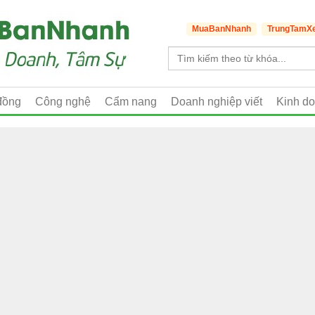
MuaBanNhanh
TrungTamX
đồng
Công nghệ
Cẩm nang
Doanh nghiệp viết
Kinh d