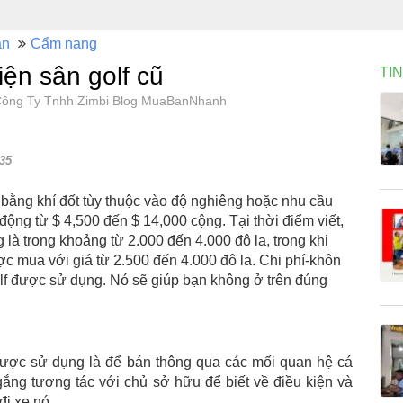
án
Cẩm nang
iện sân golf cũ
TI
, Công Ty Tnhh Zimbi Blog MuaBanNhanh
35
 bằng khí đốt tùy thuộc vào độ nghiêng hoặc nhu cầu
động từ $ 4,500 đến $ 14,000 cộng. Tại thời điểm viết,
 là trong khoảng từ 2.000 đến 4.000 đô la, trong khi
ợc mua với giá từ 2.500 đến 4.000 đô la. Chi phí-khôn
olf được sử dụng. Nó sẽ giúp bạn không ở trên đúng
 được sử dụng là để bán thông qua các mối quan hệ cá
ắng tương tác với chủ sở hữu để biết về điều kiện và
đi xe nó.