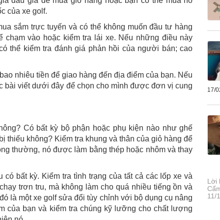
gia đấu giá để mua giỏ hàng hoặc bạn có thể mua nó
c của xe golf.
 mua sắm trực tuyến và có thể không muốn đầu tư hàng
ể chạm vào hoặc kiểm tra lái xe. Nếu những điều này
có thể kiểm tra đánh giá phản hồi của người bán; cao
ả bao nhiêu tiền để giao hàng đến địa điểm của bạn. Nếu
c bài viết dưới đây để chọn cho mình được đơn vị cung
17/0
 không? Có bất kỳ bộ phận hoặc phụ kiện nào như ghế
i bị thiếu không? Kiểm tra khung và thân của giỏ hàng để
Thông thường, nó được làm bằng thép hoặc nhôm và thay
có bất kỳ. Kiểm tra tình trạng của tất cả các lốp xe và
Lời 
ó chạy trơn tru, mà không làm cho quá nhiều tiếng ồn và
Cẩm
11/
 đó là một xe golf sửa đổi tùy chỉnh với bộ dụng cụ nâng
im của bạn và kiểm tra chúng kỹ lưỡng cho chất lượng
iện nó.