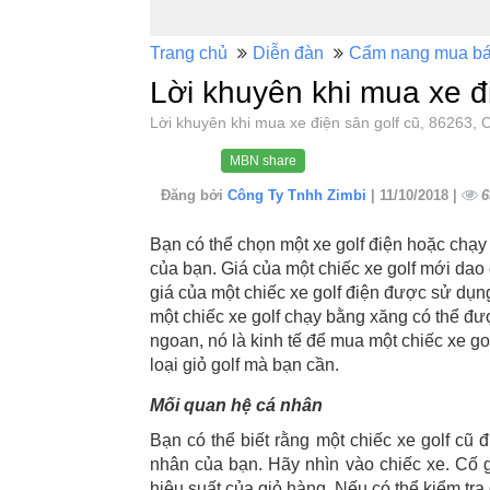
Trang chủ
Diễn đàn
Cẩm nang mua b
Lời khuyên khi mua xe đ
Lời khuyên khi mua xe điện sân golf cũ, 86263
MBN share
Đăng bởi
Công Ty Tnhh Zimbi
| 11/10/2018 |
6
Bạn có thể chọn một xe golf điện hoặc chạy
của bạn. Giá của một chiếc xe golf mới dao 
giá của một chiếc xe golf điện được sử dụng
một chiếc xe golf chạy bằng xăng có thể đư
ngoan, nó là kinh tế để mua một chiếc xe g
loại giỏ golf mà bạn cần.
Mối quan hệ cá nhân
Bạn có thể biết rằng một chiếc xe golf cũ
nhân của bạn. Hãy nhìn vào chiếc xe. Cố g
hiệu suất của giỏ hàng. Nếu có thể kiểm tra 