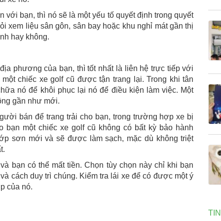
 với bạn, thì nó sẽ là một yếu tố quyết định trong quyết
i xem liệu sân gôn, sân bay hoặc khu nghỉ mát gần thị
ình hay không.
 địa phương của bạn, thì tốt nhất là liên hệ trực tiếp với
 một chiếc xe golf cũ được tận trang lại. Trong khi tân
 chữa nó để khôi phục lại nó để điều kiện làm việc. Một
rông gần như mới.
ười bán để trang trải cho bạn, trong trường hợp xe bị
ho bạn một chiếc xe golf cũ không có bất kỳ bảo hành
lớp sơn mới và sẽ được làm sạch, mặc dù không triệt
t.
và bạn có thể mất tiền. Chọn tùy chọn này chỉ khi bạn
 và cách duy trì chúng. Kiểm tra lái xe để có được một ý
p của nó.
TI