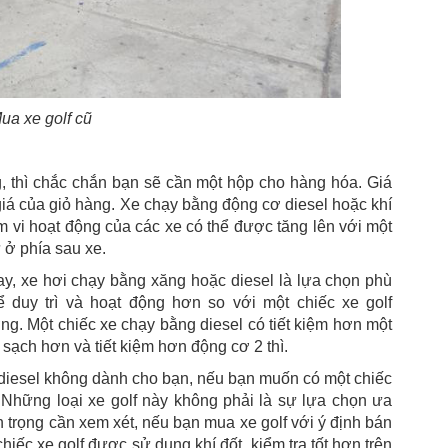
ua xe golf cũ
, thì chắc chắn bạn sẽ cần một hộp cho hàng hóa. Giá
 giá của giỏ hàng. Xe chạy bằng động cơ diesel hoặc khí
 vi hoạt động của các xe có thể được tăng lên với một
 ở phía sau xe.
y, xe hơi chạy bằng xăng hoặc diesel là lựa chọn phù
 duy trì và hoạt động hơn so với một chiếc xe golf
g. Một chiếc xe chạy bằng diesel có tiết kiệm hơn một
, sạch hơn và tiết kiệm hơn động cơ 2 thì.
diesel không dành cho bạn, nếu bạn muốn có một chiếc
. Những loại xe golf này không phải là sự lựa chọn ưa
 trọng cần xem xét, nếu bạn mua xe golf với ý định bán
hiếc xe golf được sử dụng khí đốt, kiểm tra tốt hơn trên