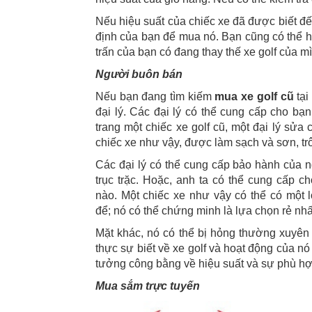
Nếu hiệu suất của chiếc xe đã được biết đến
định của bạn để mua nó. Bạn cũng có thể hỏ
trấn của bạn có đang thay thế xe golf của m
Người buôn bán
Nếu bạn đang tìm kiếm
mua xe golf cũ
tại
đại lý. Các đại lý có thể cung cấp cho bạn
trang một chiếc xe golf cũ, một đại lý sửa
chiếc xe như vậy, được làm sạch và sơn, t
Các đại lý có thể cung cấp bảo hành của ng
trục trặc. Hoặc, anh ta có thể cung cấp c
nào. Một chiếc xe như vậy có thể có một 
để; nó có thể chứng minh là lựa chọn rẻ nhấ
Mặt khác, nó có thể bị hỏng thường xuyên 
thực sự biết về xe golf và hoạt động của nó
tưởng công bằng về hiệu suất và sự phù hợ
Mua sắm trực tuyến