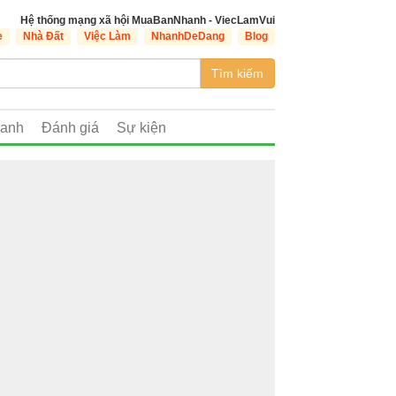
Hệ thống mạng xã hội MuaBanNhanh - ViecLamVui
e
Nhà Đất
Việc Làm
NhanhDeDang
Blog
Tìm kiếm
oanh
Đánh giá
Sự kiện