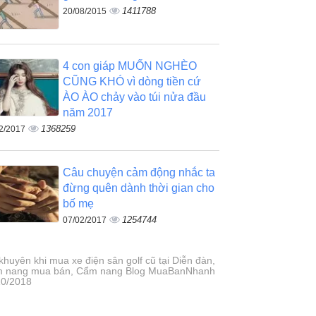
1411788
20/08/2015
4 con giáp MUỐN NGHÈO
CŨNG KHÓ vì dòng tiền cứ
ÀO ÀO chảy vào túi nửa đầu
năm 2017
1368259
2/2017
Câu chuyện cảm động nhắc ta
đừng quên dành thời gian cho
bố mẹ
1254744
07/02/2017
khuyên khi mua xe điện sân golf cũ tại Diễn đàn,
 nang mua bán, Cẩm nang Blog MuaBanNhanh
10/2018