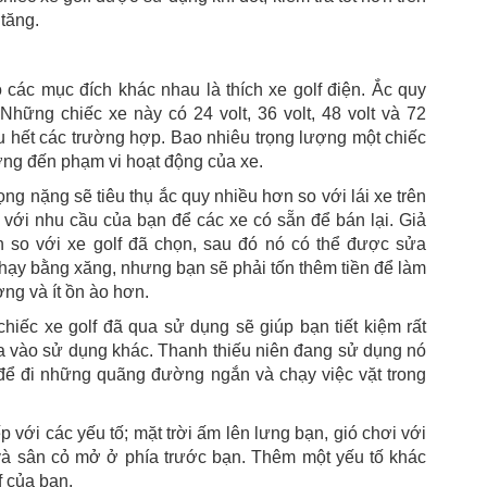
 tăng.
các mục đích khác nhau là thích xe golf điện. Ắc quy
Những chiếc xe này có 24 volt, 36 volt, 48 volt và 72
hầu hết các trường hợp. Bao nhiêu trọng lượng một chiếc
ưởng đến phạm vi hoạt động của xe.
rọng nặng sẽ tiêu thụ ắc quy nhiều hơn so với lái xe trên
ới nhu cầu của bạn để các xe có sẵn để bán lại. Giả
 so với xe golf đã chọn, sau đó nó có thể được sửa
 chạy bằng xăng, nhưng bạn sẽ phải tốn thêm tiền để làm
ờng và ít ồn ào hơn.
hiếc xe golf đã qua sử dụng sẽ giúp bạn tiết kiệm rất
a vào sử dụng khác. Thanh thiếu niên đang sử dụng nó
 để đi những quãng đường ngắn và chạy việc vặt trong
p với các yếu tố; mặt trời ấm lên lưng bạn, gió chơi với
và sân cỏ mở ở phía trước bạn. Thêm một yếu tố khác
f của bạn.