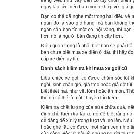
trang web như vậy bạn có tùy chọn tham 
ngay lập tức, nếu bạn muốn khớp với giá gố
Bạn có thể đã nghe một trong hai điều về
ngàn đô la vào giỏ hàng mà bạn không th
ngăn cản bạn từ một cơ hội vàng, thì bạn 
hơn nó là người bán đáng tin cậy hơn.
Điều quan trọng là phải biết bạn sẽ phải tr
bạn chưa biết mua xe điện ở đâu thì hãy đọ
cấp xe điện uy tín.
Danh sách kiểm tra khi mua xe golf cũ
Liệu chiếc xe golf có được chăm sóc tốt
ngồi, kính chắn gió, giá treo hoặc giá đỡ tú
biết thiệt hại, như vết lõm hoặc ăn mòn. 
thế nó có thể là một chuyện tốn kém.
Kiểm tra chất lượng của sửa chữa quá, nếu 
đình chỉ. Kiểm tra lái xe nó để biết rằng n
dễ dàng để xử lý trong lượt và leo lên. Nếu
hoặc ghế lật, có được một nắm trên nhịp t
của công việc và hỏi về những người thực h