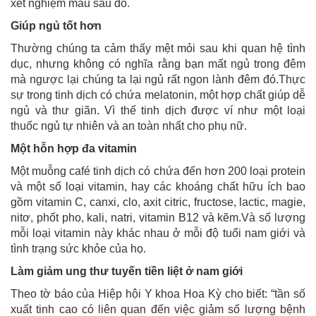
xét nghiệm máu sau đó.
Giúp ngủ tốt hơn
Thường chúng ta cảm thấy mệt mỏi sau khi quan hệ tình
dục, nhưng không có nghĩa rằng bạn mất ngủ trong đêm
mà ngược lại chúng ta lại ngủ rất ngon lành đêm đó.Thực
sự trong tinh dịch có chứa melatonin, một hợp chất giúp dễ
ngủ và thư giãn. Vì thế tinh dịch được ví như một loại
thuốc ngủ tự nhiên và an toàn nhất cho phụ nữ.
Một hỗn hợp đa vitamin
Một muỗng café tinh dịch có chứa đến hơn 200 loại protein
và một số loại vitamin, hay các khoáng chất hữu ích bao
gồm vitamin C, canxi, clo, axit citric, fructose, lactic, magie,
nitơ, phốt pho, kali, natri, vitamin B12 và kẽm.Và số lượng
mỗi loại vitamin này khác nhau ở mỗi độ tuổi nam giới và
tình trạng sức khỏe của họ.
Làm giảm ung thư tuyến tiền liệt ở nam giới
Theo tờ báo của Hiệp hội Y khoa Hoa Kỳ cho biết: “tần số
xuất tinh cao có liên quan đến việc giảm số lượng bệnh