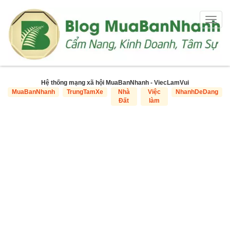
Togg
navig
Hệ thống mạng xã hội MuaBanNhanh - ViecLamVui
MuaBanNhanh
TrungTamXe
Nhà
Việc
NhanhDeDang
Đất
làm