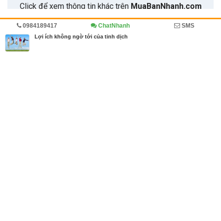
0984189417
ChatNhanh
SMS
Trang chủ
Sức khỏe
Diễn đàn
Cẩm nang
Lợi ích không ngờ tới của tinh dịch
MBN share
>> Bài PR miễn phí
Lợi ích không ngờ tới của tinh dịch
| Sức khỏe, Diễn đàn, Cẩm nang
Từ khóa tìm kiếm
tinh dịch bình thường
,
tinh dịch là gì
,
tình địch
Bài viết liên quan Lợi ích không ngờ tới của tinh
dịch
Tin cùng người đăng
15/09/2018
Chồng bị tinh trùng yếu, nên ăn gì?
725
08/09/2018
Màu sắc tinh trùng
614
06/09/2018
Kiểm tra chất lượng tinh trùng bằng mắt thường
782