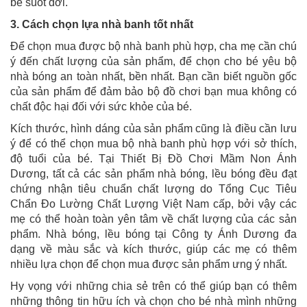
bé suốt đời.
3. Cách chọn lựa nhà banh tốt nhất
Để chọn mua được bộ nhà banh phù hợp, cha mẹ cần chú
ý đến chất lượng của sản phẩm, để chọn cho bé yêu bộ
nhà bóng an toàn nhất, bền nhất. Bạn cần biết nguồn gốc
của sản phẩm để đảm bảo bộ đồ chơi bạn mua không có
chất độc hại đối với sức khỏe của bé.
Kích thước, hình dáng của sản phẩm cũng là điều cần lưu
ý để có thể chọn mua bộ nhà banh phù hợp với sở thích,
độ tuổi của bé. Tại Thiết Bị Đồ Chơi Mầm Non Ánh
Dương, tất cả các sản phẩm nhà bóng, lều bóng đều đạt
chứng nhận tiêu chuẩn chất lượng do Tổng Cục Tiêu
Chẩn Đo Lường Chất Lượng Việt Nam cấp, bởi vậy các
mẹ có thể hoàn toàn yên tâm về chất lượng của các sản
phẩm. Nhà bóng, lều bóng tại Công ty Ánh Dương đa
dạng về màu sắc và kích thước, giúp các mẹ có thêm
nhiều lựa chọn để chọn mua được sản phẩm ưng ý nhất.
Hy vọng với những chia sẻ trên có thể giúp bạn có thêm
những thông tin hữu ích và chọn cho bé nhà mình những