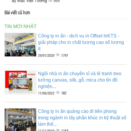
ay Mặc Việt Tường
955
Bài viết cũ hơn
TIN MỚI NHẤT
Công ty in ấn - dịch vụ in Offset InKTS -
giải pháp cho in chất lượng cao số lượng
ít
1741
29/01/2020
Ngôi nhà in ấn chuyên sỉ và lẻ tranh treo
tường canvas, silk, gỗ, mica cho tín đồ
nghiện...
782
11/06/2022
Công ty in ấn quảng cáo đi tiên phong
trong ngành in lấy phân khúc in kỹ thuật số
làm thế...
1163
11/11/2019