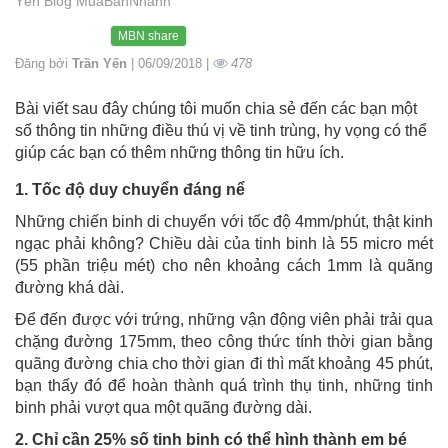
Yến Blog MuaBanNhanh
MBN share
Đăng bởi
Trần Yến
| 06/09/2018 |
478
Bài viết sau đây chúng tôi muốn chia sẻ đến các bạn một
số thông tin những điều thú vị về tinh trùng, hy vọng có thể
giúp các bạn có thêm những thông tin hữu ích.
1. Tốc độ duy chuyển đáng nể
Những chiến binh di chuyển với tốc độ 4mm/phút, thật kinh
ngạc phải không? Chiều dài của tinh binh là 55 micro mét
(55 phần triệu mét) cho nên khoảng cách 1mm là quãng
đường khá dài.
Để đến được với trứng, những vận động viên phải trải qua
chặng đường 175mm, theo công thức tính thời gian bằng
quãng đường chia cho thời gian đi thì mất khoảng 45 phút,
bạn thấy đó để hoàn thành quá trình thụ tinh, những tinh
binh phải vượt qua một quãng đường dài.
2. Chỉ cần 25% số tinh binh có thể hình thành em bé