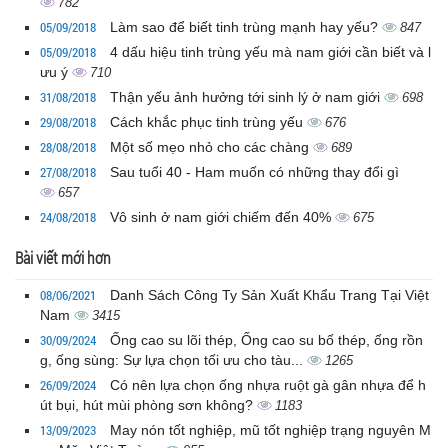
782
05/09/2018
Làm sao để biết tinh trùng mạnh hay yếu?
847
05/09/2018
4 dấu hiệu tinh trùng yếu mà nam giới cần biết và l
ưu ý
710
31/08/2018
Thận yếu ảnh hưởng tới sinh lý ở nam giới
698
29/08/2018
Cách khắc phục tinh trùng yếu
676
28/08/2018
Một số mẹo nhỏ cho các chàng
689
27/08/2018
Sau tuổi 40 - Ham muốn có những thay đổi gì
657
24/08/2018
Vô sinh ở nam giới chiếm đến 40%
675
Bài viết mới hơn
08/06/2021
Danh Sách Công Ty Sản Xuất Khẩu Trang Tại Việt
Nam
3415
30/09/2024
Ống cao su lõi thép, Ống cao su bố thép, ống rồn
g, ống sùng: Sự lựa chọn tối ưu cho tàu...
1265
26/09/2024
Có nên lựa chọn ống nhựa ruột gà gân nhựa để h
út bụi, hút mùi phòng sơn không?
1183
13/09/2023
May nón tốt nghiệp, mũ tốt nghiệp trạng nguyên M