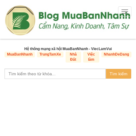
Togg
navig
Hệ thống mạng xã hội MuaBanNhanh - ViecLamVui
MuaBanNhanh
TrungTamXe
Nhà
Việc
NhanhDeDang
Đất
làm
Tìm kiếm