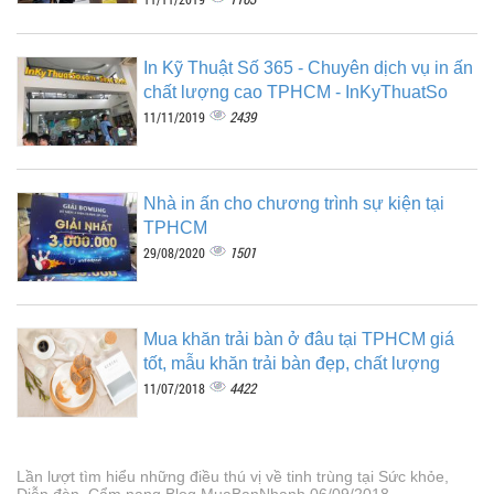
In Kỹ Thuật Số 365 - Chuyên dịch vụ in ấn
chất lượng cao TPHCM - InKyThuatSo
2439
11/11/2019
Nhà in ấn cho chương trình sự kiện tại
TPHCM
1501
29/08/2020
Mua khăn trải bàn ở đâu tại TPHCM giá
tốt, mẫu khăn trải bàn đẹp, chất lượng
4422
11/07/2018
Lần lượt tìm hiểu những điều thú vị về tinh trùng tại Sức khỏe,
Diễn đàn, Cẩm nang Blog MuaBanNhanh 06/09/2018