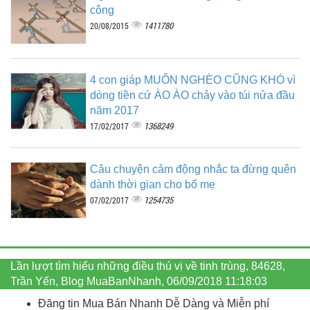
công
1411780
20/08/2015
4 con giáp MUỐN NGHÈO CŨNG KHÓ vì
dòng tiền cứ ÀO ÀO chảy vào túi nửa đầu
năm 2017
1368249
17/02/2017
Câu chuyện cảm động nhắc ta đừng quên
dành thời gian cho bố mẹ
1254735
07/02/2017
Lần lượt tìm hiểu những điều thú vị về tinh trùng, 84628,
Trần Yến, Blog MuaBanNhanh, 06/09/2018 11:18:03
Đăng tin Mua Bán Nhanh Dễ Dàng và Miễn phí