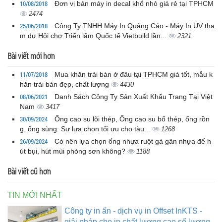
10/08/2018
Đơn vị bán máy in decal khổ nhỏ giá rẻ tại TPHCM
2474
25/06/2018
Công Ty TNHH Máy In Quảng Cáo - Máy In UV tha
m dự Hội chợ Triển lãm Quốc tế Vietbuild lần...
2321
Bài viết mới hơn
11/07/2018
Mua khăn trải bàn ở đâu tại TPHCM giá tốt, mẫu k
hăn trải bàn đẹp, chất lượng
4430
08/06/2021
Danh Sách Công Ty Sản Xuất Khẩu Trang Tại Việt
Nam
3417
30/09/2024
Ống cao su lõi thép, Ống cao su bố thép, ống rồn
g, ống sùng: Sự lựa chọn tối ưu cho tàu...
1268
26/09/2024
Có nên lựa chọn ống nhựa ruột gà gân nhựa để h
út bụi, hút mùi phòng sơn không?
1188
Bài viết cũ hơn
TIN MỚI NHẤT
Công ty in ấn - dịch vụ in Offset InKTS -
giải pháp cho in chất lượng cao số lượng