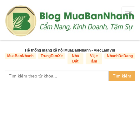
Togg
navig
Hệ thống mạng xã hội MuaBanNhanh - ViecLamVui
MuaBanNhanh
TrungTamXe
Nhà
Việc
NhanhDeDang
Đất
làm
Tìm kiếm