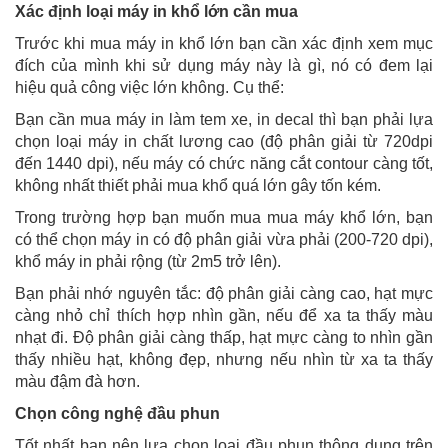
Xác định loại máy in khổ lớn cần mua
Trước khi mua máy in khổ lớn bạn cần xác định xem mục
đích của mình khi sử dụng máy này là gì, nó có đem lại
hiệu quả công việc lớn không. Cụ thể:
Bạn cần mua máy in làm tem xe, in decal thì bạn phải lựa
chọn loại máy in chất lương cao (độ phân giải từ 720dpi
đến 1440 dpi), nếu máy có chức năng cắt contour càng tốt,
không nhất thiết phải mua khổ quá lớn gây tốn kém.
Trong trường hợp bạn muốn mua mua máy khổ lớn, bạn
có thể chọn máy in có độ phân giải vừa phải (200-720 dpi),
khổ máy in phải rộng (từ 2m5 trở lên).
Bạn phải nhớ nguyên tắc: độ phân giải càng cao, hạt mực
càng nhỏ chỉ thích hợp nhìn gần, nếu để xa ta thấy màu
nhạt đi. Độ phân giải càng thấp, hạt mực càng to nhìn gần
thấy nhiều hạt, không đẹp, nhưng nếu nhìn từ xa ta thấy
màu đậm đà hơn.
Chọn công nghệ đầu phun
Tốt nhất bạn nên lựa chọn loại đầu phun thông dụng trên