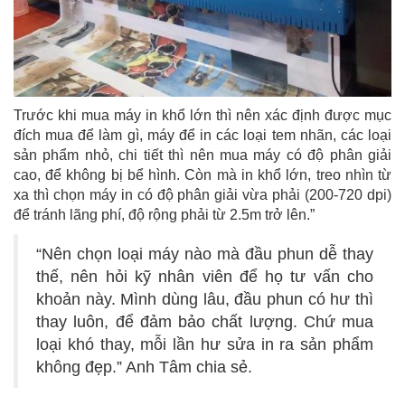
Trước khi mua máy in khổ lớn thì nên xác định được mục
đích mua để làm gì, máy để in các loại tem nhãn, các loại
sản phẩm nhỏ, chi tiết thì nên mua máy có độ phân giải
cao, để không bị bể hình. Còn mà in khổ lớn, treo nhìn từ
xa thì chọn máy in có độ phân giải vừa phải (200-720 dpi)
để tránh lãng phí, độ rộng phải từ 2.5m trở lên.”
“Nên chọn loại máy nào mà đầu phun dễ thay
thế, nên hỏi kỹ nhân viên để họ tư vấn cho
khoản này. Mình dùng lâu, đầu phun có hư thì
thay luôn, để đảm bảo chất lượng. Chứ mua
loại khó thay, mỗi lần hư sửa in ra sản phẩm
không đẹp.” Anh Tâm chia sẻ.