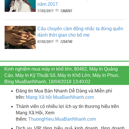
năm 2017
1368261
17/02/2017
Câu chuyện cảm động nhắc ta đừng quên
dành thời gian cho bố mẹ
1254745
07/02/2017
Kinh nghiệm mua máy in khổ lớn, 80462, Máy In Quảng
Cáo, Máy In Kỹ Thuật Số, Máy In Khổ Lớn, Máy In Phun,
Blog MuaBanNhanh, 18/04/2018 13:40:02
Đăng tin Mua Bán Nhanh Dễ Dàng và Miễn phí
trên:
Mạng Xã hội MuaBanNhanh.com
Thành viên có nhiều lợi ích uy tín thương hiệu trên
Mạng Xã Hội, Xem
thêm:
ThuongHieu.MuaBanNhanh.
com
Dịch vụ VIP tăng hiệu quả kinh doanh, tăng doanh