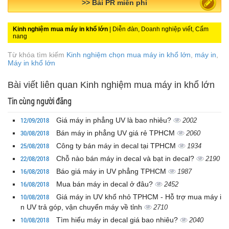
>> Quảng cáo miễn phí
Kinh nghiệm mua máy in khổ lớn
| Diễn đàn, Doanh nghiệp viết, Cẩm
nang
Từ khóa tìm kiếm
Kinh nghiệm chọn mua máy in khổ lớn
,
máy in
,
Máy in khổ lớn
Bài viết liên quan Kinh nghiệm mua máy in khổ lớn
Tin cùng người đăng
12/09/2018
Giá máy in phẳng UV là bao nhiêu?
2002
30/08/2018
Bán máy in phẳng UV giá rẻ TPHCM
2060
25/08/2018
Công ty bán máy in decal tại TPHCM
1934
22/08/2018
Chỗ nào bán máy in decal và bạt in decal?
2190
16/08/2018
Báo giá máy in UV phẳng TPHCM
1987
16/08/2018
Mua bán máy in decal ở đâu?
2452
10/08/2018
Giá máy in UV khổ nhỏ TPHCM - Hỗ trợ mua máy i
n UV trả góp, vận chuyển máy về tỉnh
2710
10/08/2018
Tìm hiểu máy in decal giá bao nhiêu?
2040