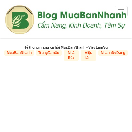
Togg
navig
Hệ thống mạng xã hội MuaBanNhanh - ViecLamVui
MuaBanNhanh
TrungTamXe
Nhà
Việc
NhanhDeDang
Đất
làm