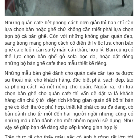
Những quán cafe bệt phong cách đơn giản thì bạn chỉ cần
lựa chọn bàn hoặc ghế chứ không cần thiết phải lựa chọn
trọn bộ cả bàn ghế. Còn với những không gian quán đẹp,
sang trọng mang phong cách cổ điển thì việc lựa chọn bàn
ghế cafe luôn cần sự tỷ mẩn cẩn thận, hợp lý. Bạn cũng có
thể lựa chọn bàn ghế gỗ sofa bọc da, hoặc đặt đóng
những bộ bàn ghế cafe theo mẫu thiết kế riêng.
Những mẫu bàn ghế dành cho quán cafe cần tạo ra được
sự thoái mái cho khách hàng, đặc biệt phải sạch đẹp, tạo
ra phong cách và nét riêng cho quán. Ngoài ra, khi lựa
chọn bàn ghế cho quán cafe thì vấn đề đặt ra là khách
hàng cần chú ý tới diện tích không gian quán để bố trí bàn
ghế có kích thước phù hợp, thiết kế phải có sự đa dạng, có
bàn dành cho từ một đến hai người ngồi nhưng cũng có
những mẫu bàn dành cho một nhóm người sử dụng. Như
vậy sẽ giúp bạn dễ dàng sắp xếp không gian hợp lý.
Trên thực tế cho thấy màu sắc có ảnh hưởng rất lớn tới