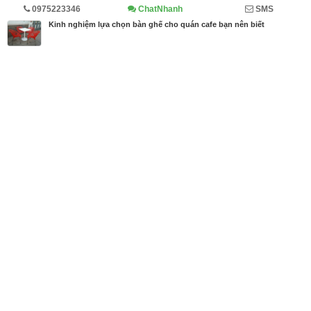
0975223346
ChatNhanh
SMS
Trang chủ
Diễn đàn
Cẩm nang mua bán
Cẩm nang
Kinh nghiệm lựa chọn bàn ghế cho quán cafe bạn nên biết
MBN share
>> Quảng cáo miễn phí
Kinh nghiệm lựa chọn bàn ghế cho quán cafe bạn nên biết
| Diễn đàn,
Cẩm nang mua bán, Cẩm nang
Từ khóa tìm kiếm
bán bàn ghế cafe
,
Bàn ghế cafe
,
bàn ghế cafe
giá rẻ
Bài viết liên quan Kinh nghiệm lựa chọn bàn ghế
cho quán cafe bạn nên biết
Tin cùng người đăng
08/10/2019
Dù che nắng, dù lệch tâm, dù lệch tâm vuông giá r
ẻ tphcm
1139
08/10/2019
Dù che nắng dù lệch tâm phù hợp với mọi không g
ian
1032